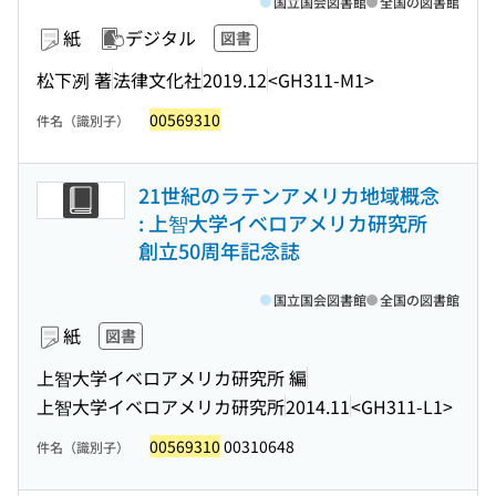
国立国会図書館
全国の図書館
紙
デジタル
図書
松下冽 著
法律文化社
2019.12
<GH311-M1>
00569310
件名（識別子）
21世紀のラテンアメリカ地域概念
: 上智大学イベロアメリカ研究所
創立50周年記念誌
国立国会図書館
全国の図書館
紙
図書
上智大学イベロアメリカ研究所 編
上智大学イベロアメリカ研究所
2014.11
<GH311-L1>
00569310
00310648
件名（識別子）