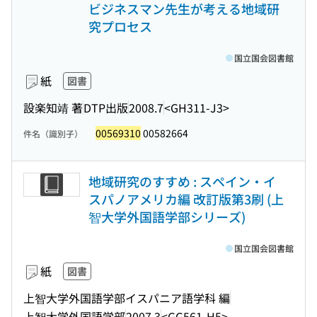
ビジネスマン先生が考える地域研
究プロセス
国立国会図書館
紙
図書
設楽知靖 著
DTP出版
2008.7
<GH311-J3>
00569310
00582664
件名（識別子）
地域研究のすすめ : スペイン・イ
スパノアメリカ編 改訂版第3刷 (上
智大学外国語学部シリーズ)
国立国会図書館
紙
図書
上智大学外国語学部イスパニア語学科 編
上智大学外国語学部
2007.3
<GG561-H5>