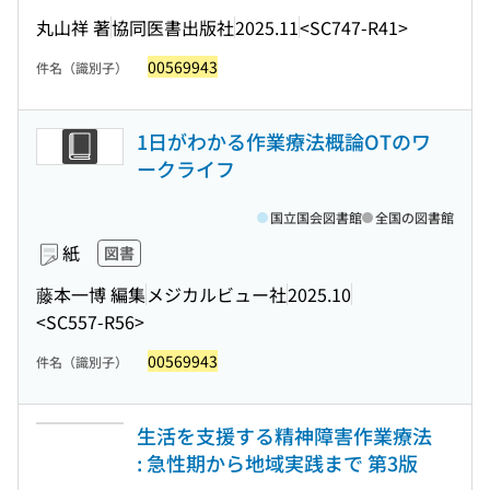
丸山祥 著
協同医書出版社
2025.11
<SC747-R41>
00569943
件名（識別子）
1日がわかる作業療法概論OTのワ
ークライフ
国立国会図書館
全国の図書館
紙
図書
藤本一博 編集
メジカルビュー社
2025.10
<SC557-R56>
00569943
件名（識別子）
生活を支援する精神障害作業療法
: 急性期から地域実践まで 第3版