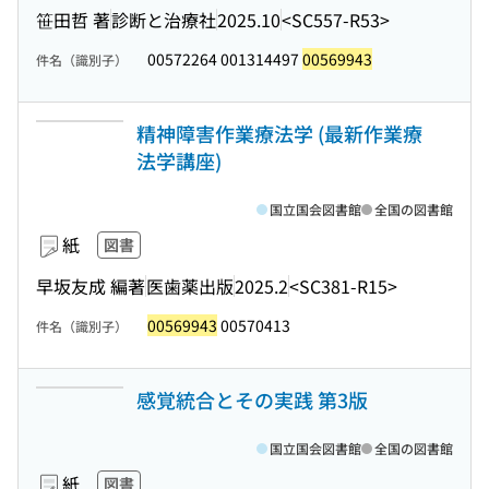
笹田哲 著
診断と治療社
2025.10
<SC557-R53>
00572264 001314497
00569943
件名（識別子）
精神障害作業療法学 (最新作業療
法学講座)
国立国会図書館
全国の図書館
紙
図書
早坂友成 編著
医歯薬出版
2025.2
<SC381-R15>
00569943
00570413
件名（識別子）
感覚統合とその実践 第3版
国立国会図書館
全国の図書館
紙
図書