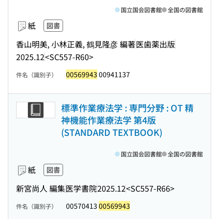
国立国会図書館
全国の図書館
紙
図書
香山明美, 小林正義, 鶴見隆彦 編著
医歯薬出版
2025.12
<SC557-R60>
00569943
00941137
件名（識別子）
標準作業療法学 : 専門分野 : OT 精
神機能作業療法学 第4版
(STANDARD TEXTBOOK)
国立国会図書館
全国の図書館
紙
図書
新宮尚人 編集
医学書院
2025.12
<SC557-R66>
00570413
00569943
件名（識別子）