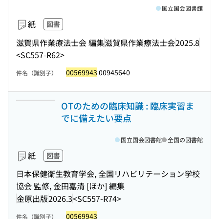
国立国会図書館
紙
図書
滋賀県作業療法士会 編集
滋賀県作業療法士会
2025.8
<SC557-R62>
00569943
00945640
件名（識別子）
OTのための臨床知識 : 臨床実習ま
でに備えたい要点
国立国会図書館
全国の図書館
紙
図書
日本保健衛生教育学会, 全国リハビリテーション学校
協会 監修, 金田嘉清 [ほか] 編集
金原出版
2026.3
<SC557-R74>
00569943
件名（識別子）