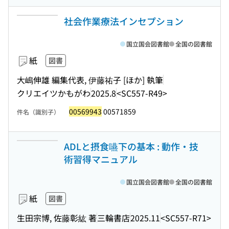
社会作業療法インセプション
国立国会図書館
全国の図書館
紙
図書
大嶋伸雄 編集代表, 伊藤祐子 [ほか] 執筆
クリエイツかもがわ
2025.8
<SC557-R49>
00569943
00571859
件名（識別子）
ADLと摂食嚥下の基本 : 動作・技
術習得マニュアル
国立国会図書館
全国の図書館
紙
図書
生田宗博, 佐藤彰紘 著
三輪書店
2025.11
<SC557-R71>