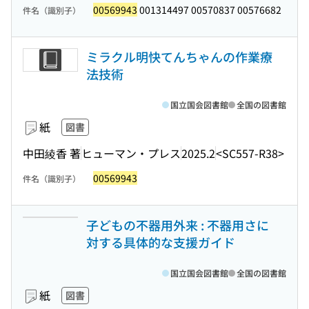
00569943
001314497 00570837 00576682
件名（識別子）
ミラクル明快てんちゃんの作業療
法技術
国立国会図書館
全国の図書館
紙
図書
中田綾香 著
ヒューマン・プレス
2025.2
<SC557-R38>
00569943
件名（識別子）
子どもの不器用外来 : 不器用さに
対する具体的な支援ガイド
国立国会図書館
全国の図書館
紙
図書