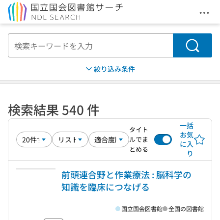
メニ
本文へ移動
検索
絞り込み条件
検索結果 540 件
一括
タイト
お気
ルでま
に入
とめる
り
前頭連合野と作業療法 : 脳科学の
知識を臨床につなげる
国立国会図書館
全国の図書館