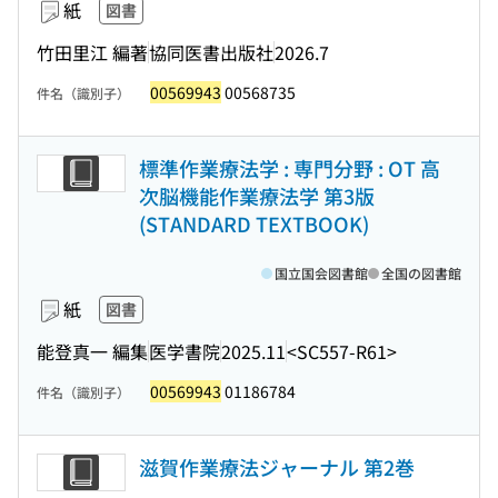
紙
図書
竹田里江 編著
協同医書出版社
2026.7
00569943
00568735
件名（識別子）
標準作業療法学 : 専門分野 : OT 高
次脳機能作業療法学 第3版
(STANDARD TEXTBOOK)
国立国会図書館
全国の図書館
紙
図書
能登真一 編集
医学書院
2025.11
<SC557-R61>
00569943
01186784
件名（識別子）
滋賀作業療法ジャーナル 第2巻