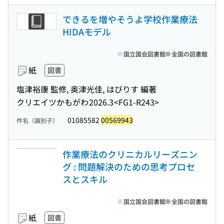
できるを増やそうよ学校作業療法
HIDAモデル
国立国会図書館
全国の図書館
紙
図書
塩津裕康 監修, 奥津光佳, はびりす 編著
クリエイツかもがわ
2026.3
<FG1-R243>
01085582
00569943
件名（識別子）
作業療法のクリニカルリーズニン
グ : 問題解決のための思考プロセ
スとスキル
国立国会図書館
全国の図書館
紙
図書