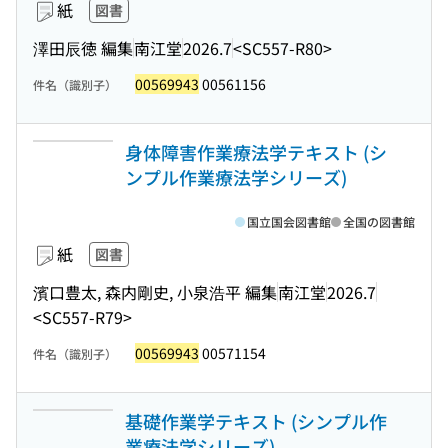
紙
図書
澤田辰徳 編集
南江堂
2026.7
<SC557-R80>
00569943
00561156
件名（識別子）
身体障害作業療法学テキスト (シ
ンプル作業療法学シリーズ)
国立国会図書館
全国の図書館
紙
図書
濱口豊太, 森内剛史, 小泉浩平 編集
南江堂
2026.7
<SC557-R79>
00569943
00571154
件名（識別子）
基礎作業学テキスト (シンプル作
業療法学シリーズ)