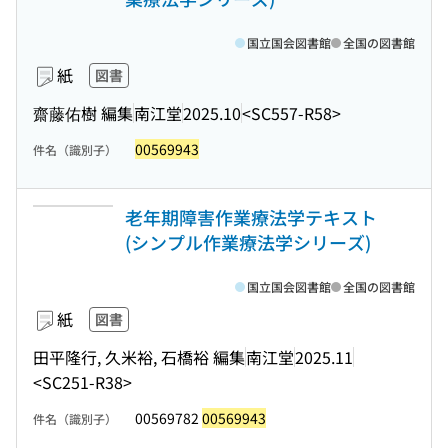
国立国会図書館
全国の図書館
紙
図書
齋藤佑樹 編集
南江堂
2025.10
<SC557-R58>
00569943
件名（識別子）
老年期障害作業療法学テキスト
(シンプル作業療法学シリーズ)
国立国会図書館
全国の図書館
紙
図書
田平隆行, 久米裕, 石橋裕 編集
南江堂
2025.11
<SC251-R38>
00569782
00569943
件名（識別子）