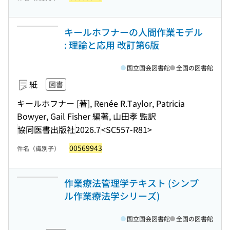
キールホフナーの人間作業モデル
: 理論と応用 改訂第6版
国立国会図書館
全国の図書館
紙
図書
キールホフナー [著], Renée R.Taylor, Patricia
Bowyer, Gail Fisher 編著, 山田孝 監訳
協同医書出版社
2026.7
<SC557-R81>
00569943
件名（識別子）
作業療法管理学テキスト (シンプ
ル作業療法学シリーズ)
国立国会図書館
全国の図書館