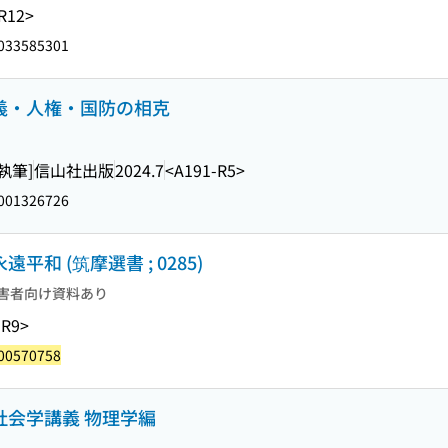
R12>
033585301
正義・人権・国防の相克
[執筆]
信山社出版
2024.7
<A191-R5>
001326726
平和 (筑摩選書 ; 0285)
害者向け資料あり
-R9>
00570758
社会学講義 物理学編