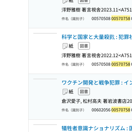
紙
図書
澤野雅樹 著
言視舎
2023.11
<A751
00570508
00570758
件名（識別子）
科学と国家と大量殺戮 : 犯罪
紙
図書
澤野雅樹 著
言視舎
2022.12
<A751
00570508
00570758
件名（識別子）
ワクチン開発と戦争犯罪 : 
紙
図書
倉沢愛子, 松村高夫 著
岩波書店
20
00602056
00570758
件名（識別子）
犠牲者意識ナショナリズム :