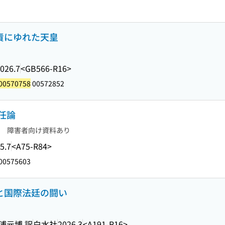
問責にゆれた天皇
026.7
<GB566-R16>
00570758
00572852
任論
障害者向け資料あり
5.7
<A75-R84>
00575603
罪と国際法廷の闘い
浦元博 訳
白水社
2026.3
<A191-R16>