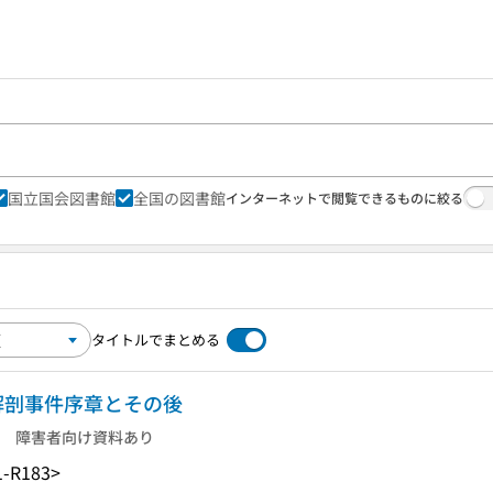
国立国会図書館
全国の図書館
インターネットで閲覧できるものに絞る
タイトルでまとめる
体解剖事件序章とその後
障害者向け資料あり
-R183>