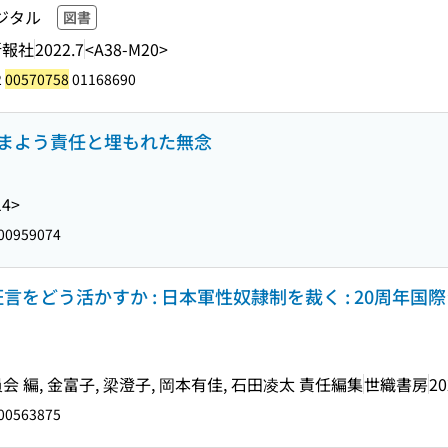
ジタル
図書
新報社
2022.7
<A38-M20>
2
00570758
01168690
 さまよう責任と埋もれた無念
14>
00959074
言をどう活かすか : 日本軍性奴隷制を裁く : 20周年国
編, 金富子, 梁澄子, 岡本有佳, 石田凌太 責任編集
世織書房
20
00563875