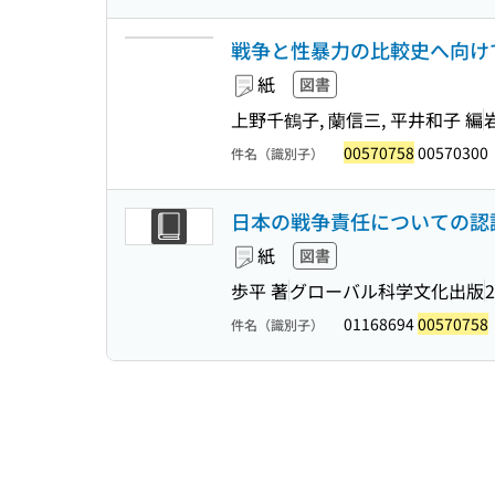
戦争と性暴力の比較史へ向け
紙
図書
上野千鶴子, 蘭信三, 平井和子 編
00570758
00570300
件名（識別子）
日本の戦争責任についての認
紙
図書
歩平 著
グローバル科学文化出版
2
01168694
00570758
件名（識別子）