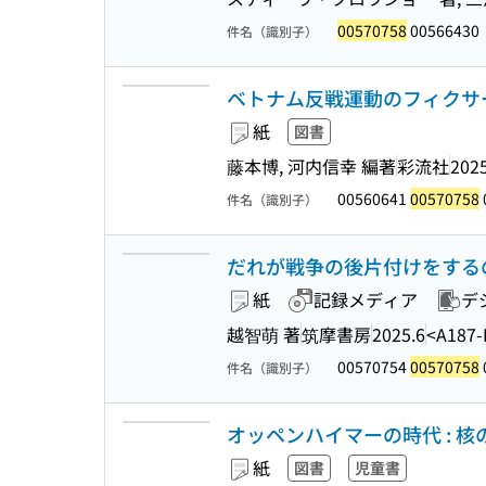
00570758
00566430
件名（識別子）
ベトナム反戦運動のフィクサー
紙
図書
藤本博, 河内信幸 編著
彩流社
2025
00560641
00570758
件名（識別子）
だれが戦争の後片付けをするのか 
紙
記録メディア
デ
越智萌 著
筑摩書房
2025.6
<A187-
00570754
00570758
件名（識別子）
オッペンハイマーの時代 : 
紙
図書
児童書