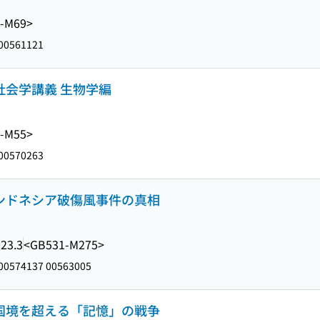
-M69>
00561121
社会学講義 生物学編
-M55>
00570263
インドネシア破傷風事件の真相
23.3
<GB531-M275>
00574137 00563005
 国境を超える「記憶」の戦争