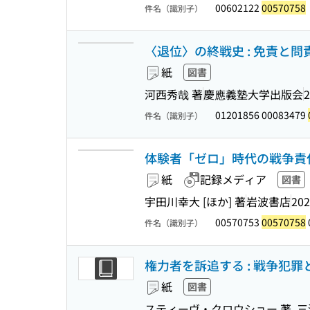
00602122
00570758
件名（識別子）
〈退位〉の終戦史 : 免責と
紙
図書
河西秀哉 著
慶應義塾大学出版会
2
01201856 00083479
件名（識別子）
体験者「ゼロ」時代の戦争責
紙
記録メディア
図書
宇田川幸大 [ほか] 著
岩波書店
202
00570753
00570758
件名（識別子）
権力者を訴追する : 戦争犯
紙
図書
スティーヴ・クロウショー 著, 三