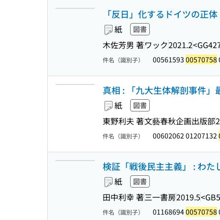
「反日」化するドイツの正体 (WAC
紙
図書
木佐芳男 著
ワック
2021.2
<GG42
00561593
00570758
件名（識別子）
真相 : 「九大生体解剖事件
紙
図書
東野利夫 著
文藝春秋企画出版部
2
00602062 01207132
件名（識別子）
検証「戦後民主主義」 : わ
紙
図書
田中利幸 著
三一書房
2019.5
<GB5
01168694
00570758
件名（識別子）