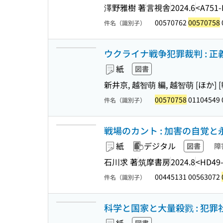
澤野雅樹 著
言視舎
2024.6
<A751-
00570762
00570758
件名（識別子）
ウクライナ戦争犯罪裁判 : 
紙
図書
新井京, 越智萌 編, 越智萌 [ほか] 
00570758
01104549 
件名（識別子）
戦場のカント : 加害の自覚と永遠
紙
デジタル
図書
障
石川求 著
筑摩書房
2024.8
<HD49
00445131 00563072
件名（識別子）
科学と国家と大量殺戮 : 犯罪