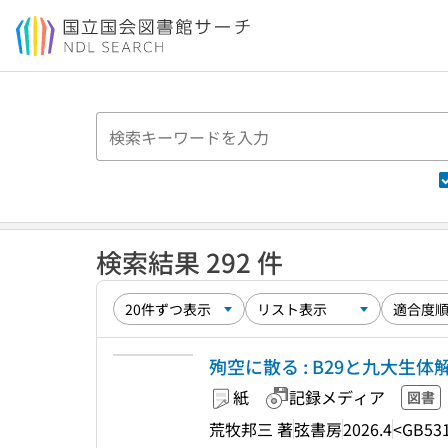
本文へ移動
検索結果 292 件
殉空に散る : B29と九大生
紙
記録メディア
図書
荒牧邦三 著
弦書房
2026.4
<GB531