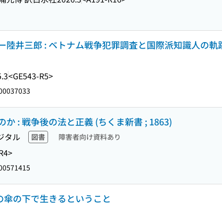
陸井三郎 : ベトナム戦争犯罪調査と国際派知識人の軌
.3
<GE543-R5>
00037033
: 戦争後の法と正義 (ちくま新書 ; 1863)
ジタル
図書
障害者向け資料あり
R4>
00571415
核の傘の下で生きるということ