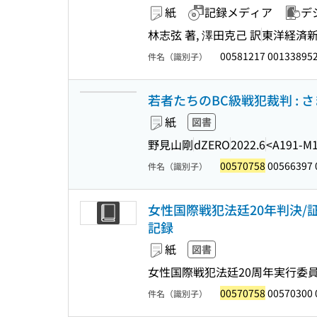
紙
記録メディア
デ
林志弦 著, 澤田克己 訳
東洋経済
00581217 00133895
件名（識別子）
若者たちのBC級戦犯裁判 :
紙
図書
野見山剛
dZERO
2022.6
<A191-M
00570758
00566397 
件名（識別子）
女性国際戦犯法廷20年判決/証
記録
紙
図書
女性国際戦犯法廷20周年実行委員会 
00570758
00570300 
件名（識別子）