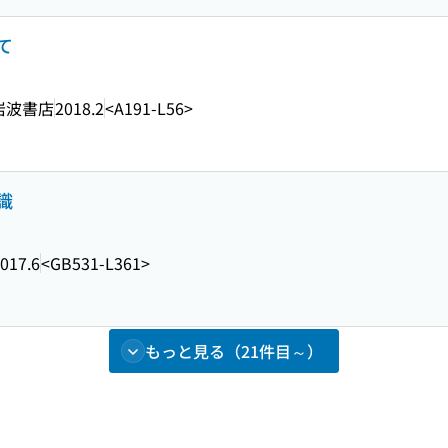
て
岩波書店
2018.2
<A191-L56>
識
017.6
<GB531-L361>
もっと見る（21件目～）