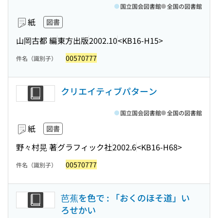
国立国会図書館
全国の図書館
紙
図書
山岡古都 編
東方出版
2002.10
<KB16-H15>
00570777
件名（識別子）
クリエイティブパターン
国立国会図書館
全国の図書館
紙
図書
野々村晃 著
グラフィック社
2002.6
<KB16-H68>
00570777
件名（識別子）
芭蕉を色で : 「おくのほそ道」い
ろせかい