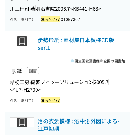
川上桂司 著
明治書院
2006.7
<KB441-H63>
00570777
01057807
件名（識別子）
伊勢形紙 : 素材集日本紋様CD版
ser.1
国立国会図書館
全国の図書館
紙
図書
桔梗工房 編著
ブイツーソリューション
2005.7
<YU7-H2709>
00570777
件名（識別子）
洛の衣裳模様 : 洛中洛外図による-
江戸初期