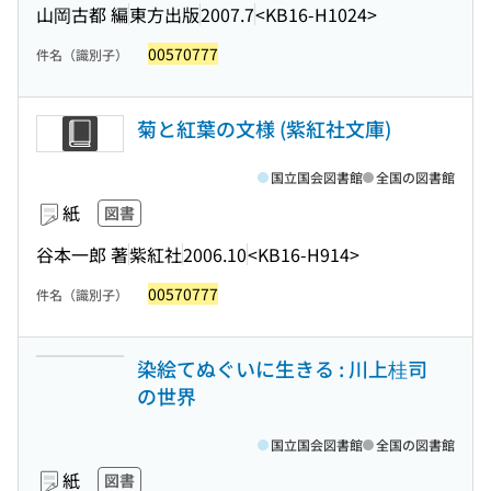
山岡古都 編
東方出版
2007.7
<KB16-H1024>
00570777
件名（識別子）
菊と紅葉の文様 (紫紅社文庫)
国立国会図書館
全国の図書館
紙
図書
谷本一郎 著
紫紅社
2006.10
<KB16-H914>
00570777
件名（識別子）
染絵てぬぐいに生きる : 川上桂司
の世界
国立国会図書館
全国の図書館
紙
図書