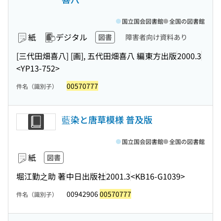
国立国会図書館
全国の図書館
紙
デジタル
図書
障害者向け資料あり
[三代田畑喜八] [画], 五代田畑喜八 編
東方出版
2000.3
<YP13-752>
00570777
件名（識別子）
藍染と唐草模様 普及版
国立国会図書館
全国の図書館
紙
図書
堀江勤之助 著
中日出版社
2001.3
<KB16-G1039>
00942906
00570777
件名（識別子）