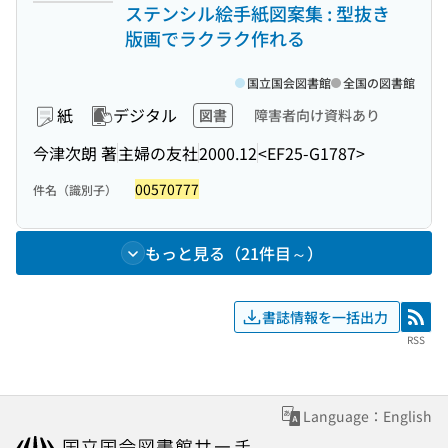
ステンシル絵手紙図案集 : 型抜き
版画でラクラク作れる
国立国会図書館
全国の図書館
紙
デジタル
図書
障害者向け資料あり
今津次朗 著
主婦の友社
2000.12
<EF25-G1787>
00570777
件名（識別子）
もっと見る（21件目～）
書誌情報を一括出力
RSS
RSS
Language：English