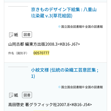
京きものデザイン下絵集 : 八重山
琉染蔵 v.3(草花絵図)
国立国会図書館
全国の図書館
紙
図書
山岡古都 編
東方出版
2008.3
<KB16-J67>
00570777
件名（識別子）
小紋文様 (伝統の染織工芸意匠集 ;
1)
国立国会図書館
全国の図書館
紙
図書
高田啓史 著
グラフィック社
2007.8
<KB16-J54>