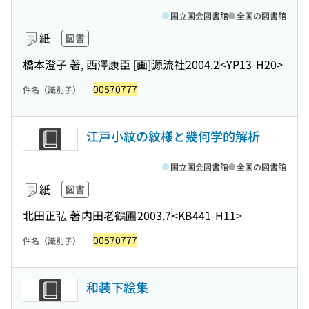
国立国会図書館
全国の図書館
紙
図書
橋本澄子 著, 西澤康臣 [画]
源流社
2004.2
<YP13-H20>
00570777
件名（識別子）
江戸小紋の紋様と幾何学的解析
国立国会図書館
全国の図書館
紙
図書
北田正弘 著
内田老鶴圃
2003.7
<KB441-H11>
00570777
件名（識別子）
和装下絵集