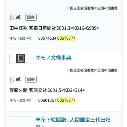
国立国会図書館
全国の図書館
紙
図書
田中紅兆 著
毎日新聞社
2001.3
<KB16-G989>
00574534
00570777
件名（識別子）
キモノ文様事典
国立国会図書館
全国の図書館
紙
図書
藤原久勝 著
淡交社
2001.5
<KB2-G14>
00601257
00570777
件名（識別子）
草花下絵図譜 : 人間国宝三代田畑
喜八