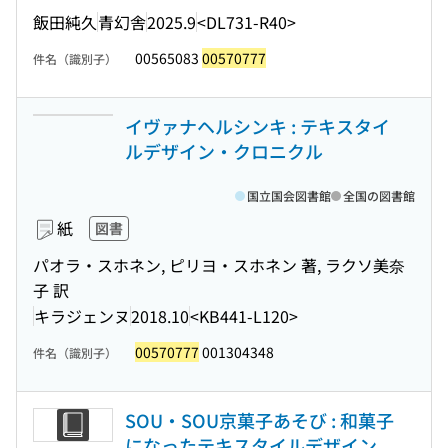
飯田純久
青幻舎
2025.9
<DL731-R40>
00565083
00570777
件名（識別子）
イヴァナヘルシンキ : テキスタイ
ルデザイン・クロニクル
国立国会図書館
全国の図書館
紙
図書
パオラ・スホネン, ピリヨ・スホネン 著, ラクソ美奈
子 訳
キラジェンヌ
2018.10
<KB441-L120>
00570777
001304348
件名（識別子）
SOU・SOU京菓子あそび : 和菓子
になったテキスタイルデザイン