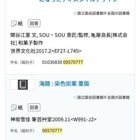
国立国会図書館
全国の図書館
紙
図書
関谷江里 文, SOU・SOU 意匠/監修, 亀屋良長[株式会
社] 和菓子製作
世界文化社
2017.2
<EF27-L745>
01036830
00570777
件名（識別子）
海路 : 染色圖案 重版
国立国会図書館
全国の図書館
紙
図書
神坂雪佳 筆
芸艸堂
2009.11
<W991-J2>
00570777
件名（識別子）