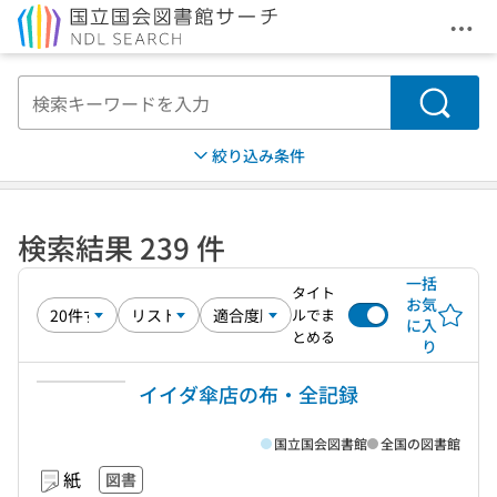
メニ
本文へ移動
検索
絞り込み条件
検索結果 239 件
一括
タイト
お気
ルでま
に入
とめる
り
イイダ傘店の布・全記録
国立国会図書館
全国の図書館
紙
図書