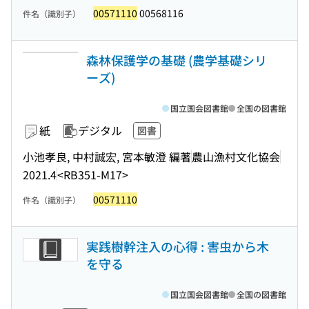
00571110
00568116
件名（識別子）
森林保護学の基礎 (農学基礎シリ
ーズ)
国立国会図書館
全国の図書館
紙
デジタル
図書
小池孝良, 中村誠宏, 宮本敏澄 編著
農山漁村文化協会
2021.4
<RB351-M17>
00571110
件名（識別子）
実践樹幹注入の心得 : 害虫から木
を守る
国立国会図書館
全国の図書館