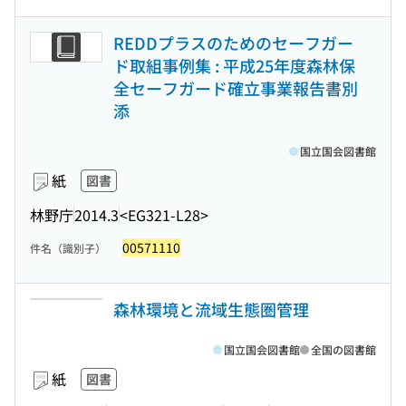
REDDプラスのためのセーフガー
ド取組事例集 : 平成25年度森林保
全セーフガード確立事業報告書別
添
国立国会図書館
紙
図書
林野庁
2014.3
<EG321-L28>
00571110
件名（識別子）
森林環境と流域生態圏管理
国立国会図書館
全国の図書館
紙
図書