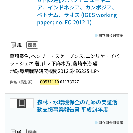
ア、インドネシア、カンボジア、
ベトナム、ラオス (IGES working
paper ; no. FC-2012-1)
国立国会図書館
紙
図書
藤崎泰治, ヘンリー・スケーブンス, エンリケ・イバ
ラ・ジェネ 著, 山ノ下麻木乃, 藤崎泰治 編
地球環境戦略研究機関
2013.3
<EG325-L8>
00571110
01173027
件名（識別子）
森林・水環境保全のための実証活
動支援事業報告書 平成24年度
国立国会図書館
紙
図書