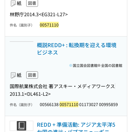
紙
図書
林野庁
2014.3
<EG321-L27>
00571110
件名（識別子）
概説REDD+ : 転換期を迎える環境
ビジネス
国立国会図書館
全国の図書館
紙
図書
国際航業株式会社 著
アスキー・メディアワークス
2013.1
<DL461-L2>
00566138
00571110
01173027 00995859
件名（識別子）
REDD + 準備活動: アジア太平洋5
か国の進捗 : パプアニューギニ