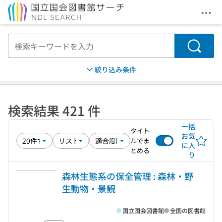
メニ
本文へ移動
検索
絞り込み条件
検索結果 421 件
一括
タイト
お気
ルでま
に入
とめる
り
森林生態系の保全管理 : 森林・野
生動物・景観
国立国会図書館
全国の図書館