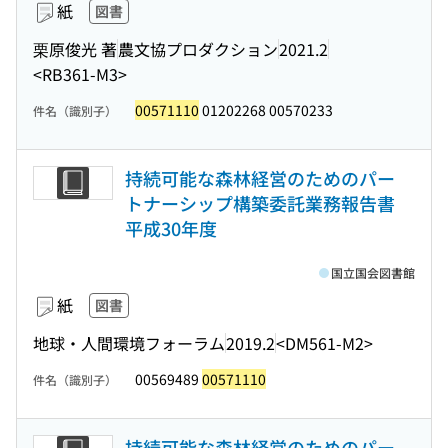
紙
図書
栗原俊光 著
農文協プロダクション
2021.2
<RB361-M3>
00571110
01202268 00570233
件名（識別子）
持続可能な森林経営のためのパー
トナーシップ構築委託業務報告書
平成30年度
国立国会図書館
紙
図書
地球・人間環境フォーラム
2019.2
<DM561-M2>
00569489
00571110
件名（識別子）
持続可能な森林経営のためのパー