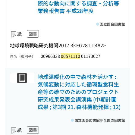
際的な動向に関する調査・分析等
業務報告書 平成28年度
国立国会図書館
紙
図書
地球環境戦略研究機関
2017.3
<EG281-L482>
00966338
00571110
01173027
件名（識別子）
地球温暖化の中で森林を活かす :
気候変動に対応した循環型食料生
産等の確立のためのプロジェクト
研究成果発表会講演集 (中期計画
成果 ; 第3期 21. 森林機能発揮 ; 12)
国立国会図書館
全国の図書館
紙
図書