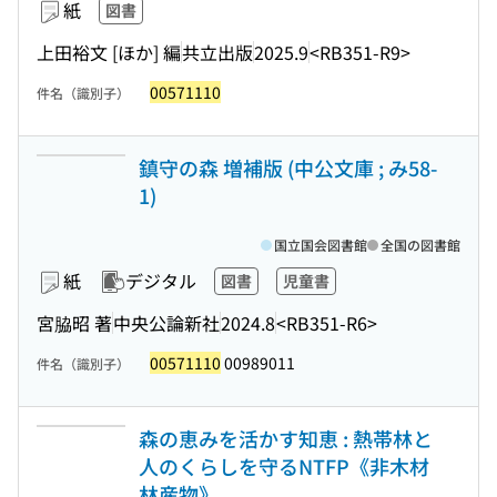
紙
図書
上田裕文 [ほか] 編
共立出版
2025.9
<RB351-R9>
00571110
件名（識別子）
鎮守の森 増補版 (中公文庫 ; み58-
1)
国立国会図書館
全国の図書館
紙
デジタル
図書
児童書
宮脇昭 著
中央公論新社
2024.8
<RB351-R6>
00571110
00989011
件名（識別子）
森の恵みを活かす知恵 : 熱帯林と
人のくらしを守るNTFP《非木材
林産物》