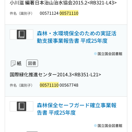
小川滋 編著
日本治山治水協会
2015.2
<RB321-L43>
00571124
00571110
件名（識別子）
森林・水環境保全のための実証活
動支援事業報告書 平成25年度
国立国会図書館
紙
図書
国際緑化推進センター
2014.3
<RB351-L21>
00571110
00567748
件名（識別子）
森林保全セーフガード確立事業報
告書 平成25年度
国立国会図書館