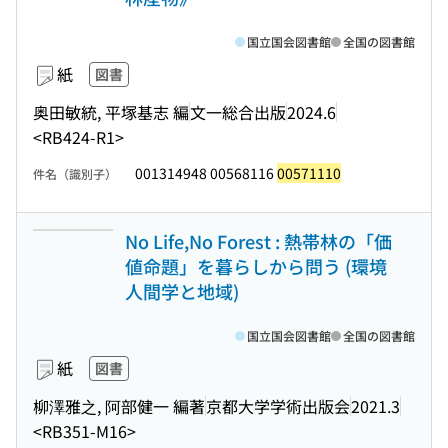
国立国会図書館
全国の図書館
紙
図書
奥田敏統, 平塚基志 編
文一総合出版
2024.6
<RB424-R1>
001314948 00568116
00571110
件名（識別子）
No Life,No Forest : 熱帯林の「価
値命題」を暮らしから問う (環境
人間学と地域)
国立国会図書館
全国の図書館
紙
図書
柳澤雅之, 阿部健一 編著
京都大学学術出版会
2021.3
<RB351-M16>