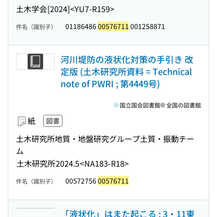
土木学会
[2024]
<YU7-R159>
01186486
00576711
001258871
件名（識別子）
河川堤防の液状化対策の手引き 改
定版 (土木研究所資料 = Technical
note of PWRI ; 第4449号)
国立国会図書館
全国の図書館
紙
図書
土木研究所地質・地盤研究グループ土質・振動チー
ム
土木研究所
2024.5
<NA183-R18>
00572756
00576711
件名（識別子）
「液状化」はまた起こる : 3・11東