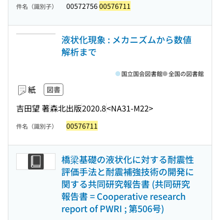
00572756
00576711
件名（識別子）
液状化現象 : メカニズムから数値
解析まで
国立国会図書館
全国の図書館
紙
図書
吉田望 著
森北出版
2020.8
<NA31-M22>
00576711
件名（識別子）
橋梁基礎の液状化に対する耐震性
評価手法と耐震補強技術の開発に
関する共同研究報告書 (共同研究
報告書 = Cooperative research
report of PWRI ; 第506号)