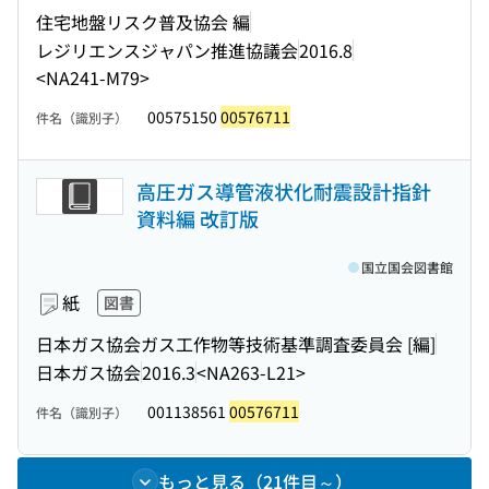
住宅地盤リスク普及協会 編
レジリエンスジャパン推進協議会
2016.8
<NA241-M79>
00575150
00576711
件名（識別子）
高圧ガス導管液状化耐震設計指針
資料編 改訂版
国立国会図書館
紙
図書
日本ガス協会ガス工作物等技術基準調査委員会 [編]
日本ガス協会
2016.3
<NA263-L21>
001138561
00576711
件名（識別子）
もっと見る（21件目～）