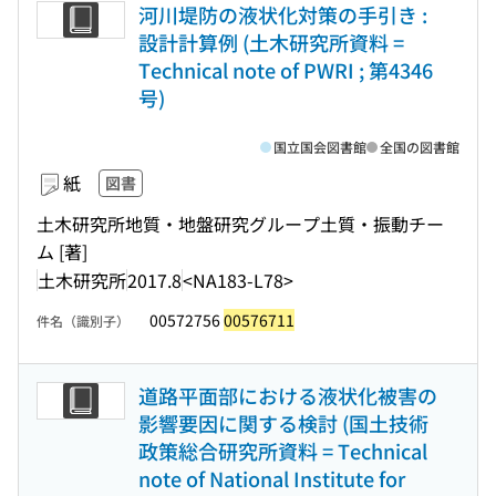
河川堤防の液状化対策の手引き :
設計計算例 (土木研究所資料 =
Technical note of PWRI ; 第4346
号)
国立国会図書館
全国の図書館
紙
図書
土木研究所地質・地盤研究グループ土質・振動チー
ム [著]
土木研究所
2017.8
<NA183-L78>
00572756
00576711
件名（識別子）
道路平面部における液状化被害の
影響要因に関する検討 (国土技術
政策総合研究所資料 = Technical
note of National Institute for