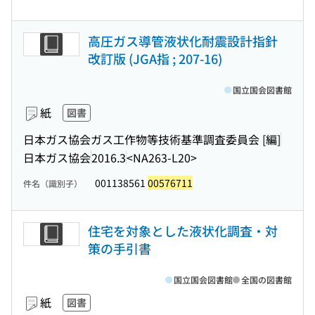
高圧ガス導管液状化耐震設計指針
改訂版 (JGA指 ; 207-16)
国立国会図書館
紙
図書
日本ガス協会ガス工作物等技術基準調査委員会 [編]
日本ガス協会
2016.3
<NA263-L20>
001138561
00576711
件名（識別子）
住宅を対象とした液状化調査・対
策の手引書
国立国会図書館
全国の図書館
紙
図書