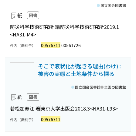
国立国会図書館
紙
図書
防災科学技術研究所 編
防災科学技術研究所
2019.1
<NA31-M4>
00576711
00561726
件名（識別子）
そこで液状化が起きる理由(わけ) :
被害の実態と土地条件から探る
国立国会図書館
全国の図書館
紙
図書
若松加寿江 著
東京大学出版会
2018.3
<NA31-L93>
00576711
件名（識別子）