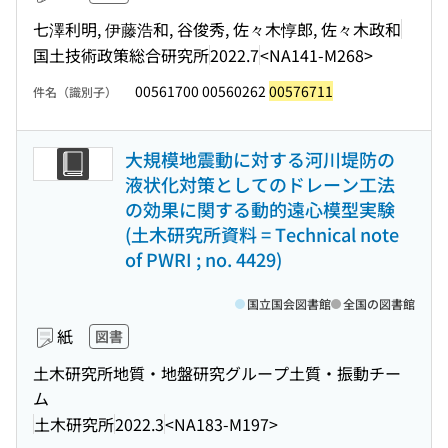
七澤利明, 伊藤浩和, 谷俊秀, 佐々木惇郎, 佐々木政和
国土技術政策総合研究所
2022.7
<NA141-M268>
00561700 00560262
00576711
件名（識別子）
大規模地震動に対する河川堤防の
液状化対策としてのドレーン工法
の効果に関する動的遠心模型実験
(土木研究所資料 = Technical note
of PWRI ; no. 4429)
国立国会図書館
全国の図書館
紙
図書
土木研究所地質・地盤研究グループ土質・振動チー
ム
土木研究所
2022.3
<NA183-M197>