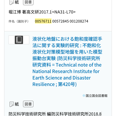
紙
図書
堀江博 著
高文研
2017.1
<NA31-L70>
00576711
00572845 001208274
件名（識別子）
液状化地盤における飽和度確認手
法に関する実験的研究 : 不飽和化
液状化対策模型地盤を用いた模型
振動台実験 (防災科学技術研究所
研究資料 = Technical note of the
National Research Institute for
Earth Science and Disaster
Resilience ; 第420号)
国立国会図書館
紙
図書
防災科学技術研究所 編
防災科学技術研究所
2018.8