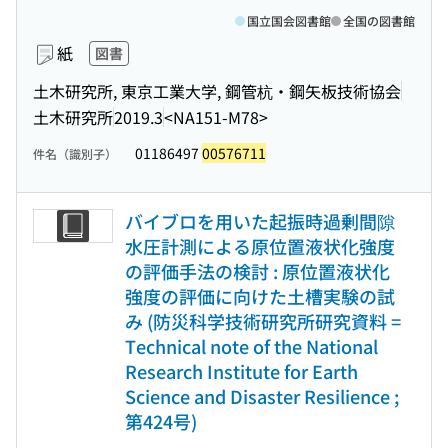
国立国会図書館
全国の図書館
紙
図書
土木研究所, 東京工業大学, 鋼管杭・鋼矢板技術協会
土木研究所
2019.3
<NA151-M78>
01186497
00576711
件名（識別子）
バイブロを用いた起振時過剰間隙
水圧計測による原位置液状化強度
の評価手法の検討 : 原位置液状化
強度の評価に向けた土槽実験の試
み (防災科学技術研究所研究資料 =
Technical note of the National
Research Institute for Earth
Science and Disaster Resilience ;
第424号)