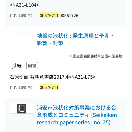
<NA31-L104>
00576711
00561726
件名（識別子）
地盤の液状化 : 発生原理と予測・
影響・対策
国立国会図書館
全国の図書館
紙
図書
石原研而 著
朝倉書店
2017.4
<NA31-L75>
00576711
件名（識別子）
浦安市液状化対策事業における合
意形成とコミュニティ (Seikeiken
research paper series ; no. 25)