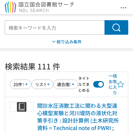
メニ
本文へ移動
検索
絞り込み条件
検索結果 111 件
一括
タイト
お気
ルでま
に入
とめる
り
間隙水圧消散工法に関わる大型遠
心模型実験と河川堤防の液状化対
策手引き : 設計計算例 (土木研究所
資料 = Technical note of PWRI ;