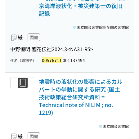
京湾岸液状化・被災建築士の復旧
記録
国立国会図書館
全国の図書館
紙
図書
中野恒明 著
花伝社
2024.3
<NA31-R5>
00576711
001137494
件名（識別子）
地震時の液状化の影響によるカル
バートの挙動に関する研究 (国土
技術政策総合研究所資料 =
Technical note of NILIM ; no.
1219)
国立国会図書館
紙
図書