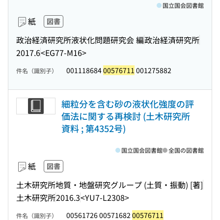
国立国会図書館
紙
図書
政治経済研究所液状化問題研究会 編
政治経済研究所
2017.6
<EG77-M16>
001118684
00576711
001275882
件名（識別子）
細粒分を含む砂の液状化強度の評
価法に関する再検討 (土木研究所
資料 ; 第4352号)
国立国会図書館
全国の図書館
紙
図書
土木研究所地質・地盤研究グループ (土質・振動) [著]
土木研究所
2016.3
<YU7-L2308>
00561726 00571682
00576711
件名（識別子）