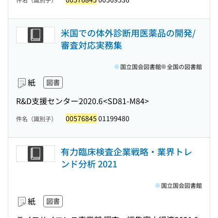
米国での体外診断用医薬品の開発/
審査対応実務集
国立国会図書館
全国の図書館
紙
図書
R&D支援センター
2020.6
<SD81-M84>
00576845
01199480
件名（識別子）
有力臨床検査企業戦略・業界トレ
ンド分析 2021
国立国会図書館
紙
図書