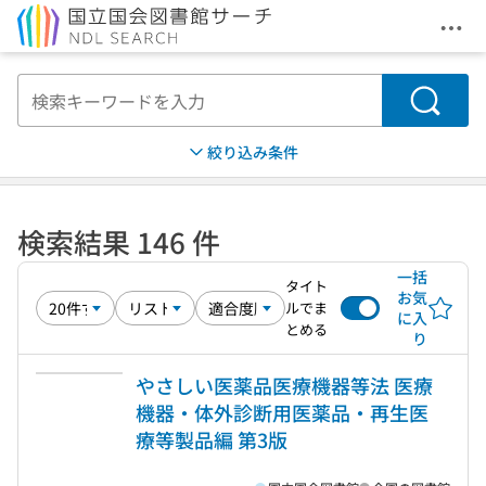
メニ
本文へ移動
検索
絞り込み条件
検索結果 146 件
一括
タイト
お気
ルでま
に入
とめる
り
やさしい医薬品医療機器等法 医療
機器・体外診断用医薬品・再生医
療等製品編 第3版