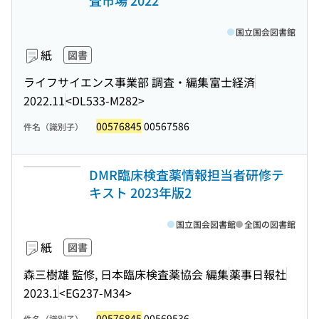
査市場 2022
国立国会図書館
紙
図書
ライフサイエンス事業部 調査・編集
富士経済
2022.11
<DL533-M282>
00576845
00567586
件名（識別子）
DMR臨床検査薬情報担当者研修テ
キスト 2023年版2
国立国会図書館
全国の図書館
紙
図書
森三樹雄 監修, 日本臨床検査薬協会 編集
薬事日報社
2023.1
<EG237-M34>
00576845
00569536
件名（識別子）