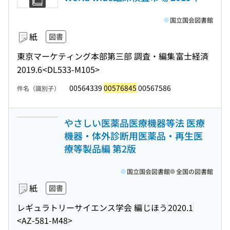
国立国会図書館
紙
図書
東京マーケティング本部第三部 調査・編集
富士経済
2019.6
<DL533-M105>
00564339
00576845
00567586
件名（識別子）
やさしい医薬品医療機器等法 医療
機器・体外診断用医薬品・再生医
療等製品編 第2版
国立国会図書館
全国の図書館
紙
図書
レギュラトリーサイエンス学会 編
じほう
2020.1
<AZ-581-M48>