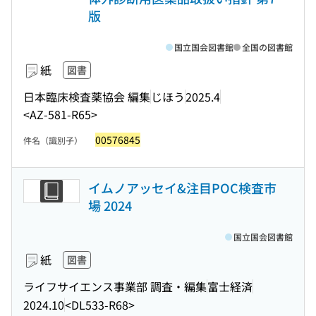
版
国立国会図書館
全国の図書館
紙
図書
日本臨床検査薬協会 編集
じほう
2025.4
<AZ-581-R65>
00576845
件名（識別子）
イムノアッセイ&注目POC検査市
場 2024
国立国会図書館
紙
図書
ライフサイエンス事業部 調査・編集
富士経済
2024.10
<DL533-R68>