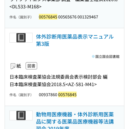
<DL533-M168>
00576845
00565676 001329467
件名（識別子）
体外診断用医薬品表示マニュアル
第3版
国立国会図書館
紙
図書
日本臨床検査薬協会法規委員会表示検討部会 編
日本臨床検査薬協会
2018.5
<AZ-581-M41>
00937860
00576845
件名（識別子）
動物用医療機器・体外診断用医薬
品に関する医薬品医療機器等法講
習会 2019年度