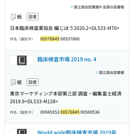
国立国会図書館
全国の図書館
紙
図書
日本臨床検査薬協会 編
じほう
2020.2
<DL533-M70>
00576845
00937860
件名（識別子）
臨床検査市場 2019 no. 4
国立国会図書館
紙
図書
東京マーケティング本部第三部 調査・編集
富士経済
2019.9
<DL533-M128>
00945553
00576845
00569536
件名（識別子）
World wide臨床検査市場 2019年