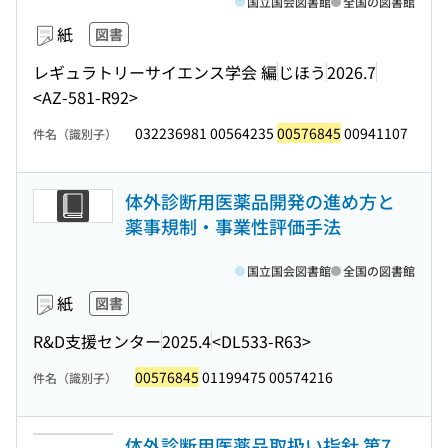
国立国会図書館
全国の図書館
紙
図書
レギュラトリーサイエンス学会 編
じほう
2026.7
<AZ-581-R92>
032236981 00564235
00576845
00941107
件名（識別子）
体外診断用医薬品開発の進め方と
薬事規制・事業性評価手法
国立国会図書館
全国の図書館
紙
図書
R&D支援センター
2025.4
<DL533-R63>
00576845
01199475 00574216
件名（識別子）
体外診断用医薬品取扱い指針 第7