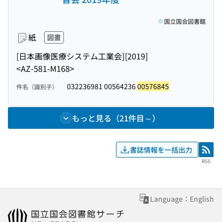
国立国会図書館
紙
図書
[日本画像医療システム工業会]
[2019]
<AZ-581-M168>
032236981 00564236
00576845
件名（識別子）
もっと見る（21件目～）
書誌情報を一括出力
RSS
RSS
Language：English