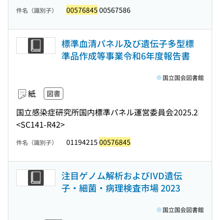
00576845
00567586
件名（識別子）
標準血清パネル及び遺伝子多型標
準品作成等事業令和6年度報告書
国立国会図書館
紙
図書
国立感染症研究所国内標準パネル運営委員会
2025.2
<SC141-R42>
01194215
00576845
件名（識別子）
注目ゲノム解析およびIVD遺伝
子・細菌・病理検査市場 2023
国立国会図書館