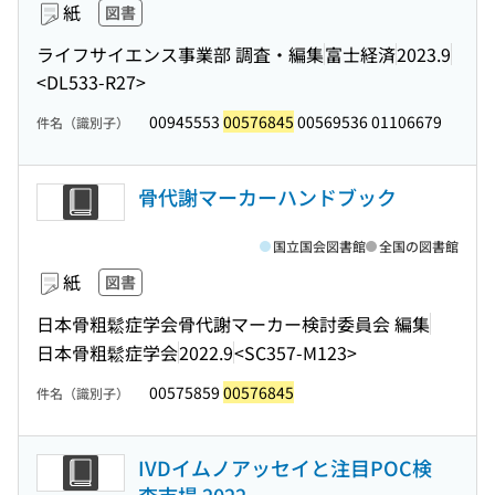
紙
図書
ライフサイエンス事業部 調査・編集
富士経済
2023.9
<DL533-R27>
00945553
00576845
00569536 01106679
件名（識別子）
骨代謝マーカーハンドブック
国立国会図書館
全国の図書館
紙
図書
日本骨粗鬆症学会骨代謝マーカー検討委員会 編集
日本骨粗鬆症学会
2022.9
<SC357-M123>
00575859
00576845
件名（識別子）
IVDイムノアッセイと注目POC検