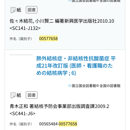
国立国会図書館
全国の図書館
紙
図書
佐々木結花, 小川賢二 編著
新興医学出版社
2010.10
<SC141-J132>
00577658
件名（識別子）
肺外結核症・非結核性抗酸菌症 平
成21年改訂版 (医師・看護職のた
めの結核病学 ; 6)
国立国会図書館
全国の図書館
紙
図書
青木正和 著
結核予防会事業部出版調査課
2009.2
<SC441-J6>
00565484
00577658
件名（識別子）