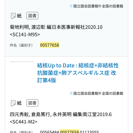
国立国会図書館
全国の図書館
紙
図書
菊地利明, 渡辺彰 編
日本医事新報社
2020.10
<SC141-M95>
00577658
件名（識別子）
結核Up to Date : 結核症+非結核性
抗酸菌症+肺アスペルギルス症 改
訂第4版
国立国会図書館
全国の図書館
紙
図書
四元秀毅, 倉島篤行, 永井英明 編集
南江堂
2019.6
<SC441-M2>
00565484
00577658
01123055
件名（識別子）