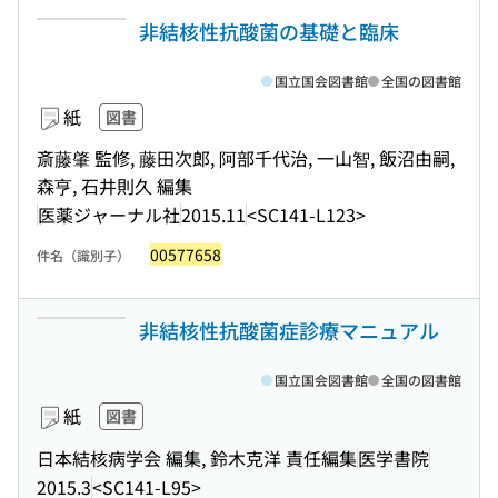
非結核性抗酸菌の基礎と臨床
国立国会図書館
全国の図書館
紙
図書
斎藤肇 監修, 藤田次郎, 阿部千代治, 一山智, 飯沼由嗣,
森亨, 石井則久 編集
医薬ジャーナル社
2015.11
<SC141-L123>
00577658
件名（識別子）
非結核性抗酸菌症診療マニュアル
国立国会図書館
全国の図書館
紙
図書
日本結核病学会 編集, 鈴木克洋 責任編集
医学書院
2015.3
<SC141-L95>