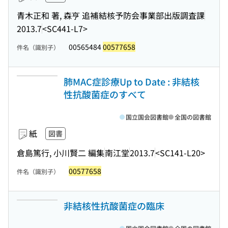
青木正和 著, 森亨 追補
結核予防会事業部出版調査課
2013.7
<SC441-L7>
00565484
00577658
件名（識別子）
肺MAC症診療Up to Date : 非結核
性抗酸菌症のすべて
国立国会図書館
全国の図書館
紙
図書
倉島篤行, 小川賢二 編集
南江堂
2013.7
<SC141-L20>
00577658
件名（識別子）
非結核性抗酸菌症の臨床