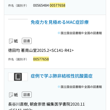
00565484
00577658
件名（識別子）
免疫力を見極めるMAC症診療
国立国会図書館
全国の図書館
紙
図書
徳田均 著
南山堂
2025.2
<SC141-R41>
00577658
件名（識別子）
症例で学ぶ肺非結核性抗酸菌症
国立国会図書館
全国の図書館
紙
図書
長谷川直樹, 朝倉崇徳 編集
医学書院
2020.11