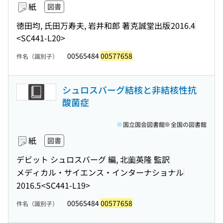
紙
図書
徳田均, 氏田万寿夫, 岩井和郎 著
克誠堂出版
2016.4
<SC441-L20>
00565484
00577658
件名（識別子）
シュロスバーグ結核と非結核性抗
酸菌症
国立国会図書館
全国の図書館
紙
図書
デビット シュロスバーグ 編, 北薗英隆 監訳
メディカル・サイエンス・インターナショナル
2016.5
<SC441-L19>
00565484
00577658
件名（識別子）