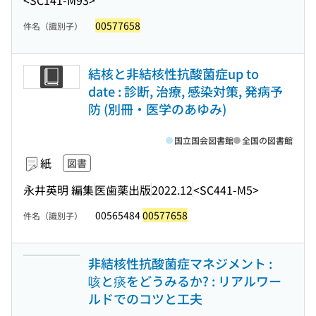
<SC141-M93>
00577658
件名（識別子）
結核と非結核性抗酸菌症up to
date : 診断, 治療, 感染対策, 発病予
防 (別冊・医学のあゆみ)
国立国会図書館
全国の図書館
紙
図書
永井英明 編集
医歯薬出版
2022.12
<SC441-M5>
00565484
00577658
件名（識別子）
非結核性抗酸菌症マネジメント :
咳と痰をどうみるか? : リアルワー
ルドでのコツと工夫