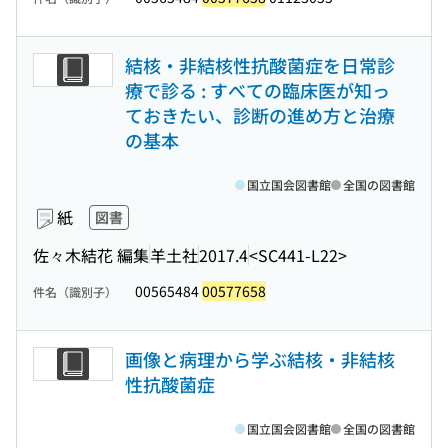
結核・非結核性抗酸菌症を日常診
療で診る : すべての臨床医が知っ
ておきたい、診断の進め方と治療
の基本
国立国会図書館
全国の図書館
紙
図書
佐々木結花 編集
羊土社
2017.4
<SC441-L22>
00565484
00577658
件名（識別子）
画像と病理から学ぶ結核・非結核
性抗酸菌症
国立国会図書館
全国の図書館