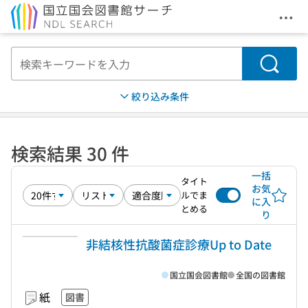
メニ
本文へ移動
検索
絞り込み条件
検索結果 30 件
一括
タイト
お気
ルでま
に入
とめる
り
非結核性抗酸菌症診療Up to Date
国立国会図書館
全国の図書館
紙
図書