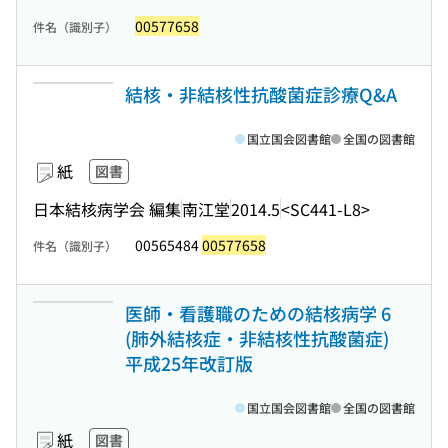
00577658
件名（識別子）
結核・非結核性抗酸菌症診療Q&A
国立国会図書館
全国の図書館
紙
図書
日本結核病学会 編集
南江堂
2014.5
<SC441-L8>
00565484
00577658
件名（識別子）
医師・看護職のための結核病学 6
(肺外結核症・非結核性抗酸菌症)
平成25年改訂版
国立国会図書館
全国の図書館
紙
図書