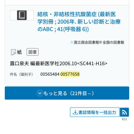
結核・非結核性抗酸菌症 (最新医
学別冊 ; 2006年. 新しい診断と治療
のABC ; 41(呼吸器 6))
国立国会図書館
全国の図書館
紙
図書
露口泉夫 編
最新医学社
2006.10
<SC441-H16>
00565484
00577658
件名（識別子）
もっと見る（21件目～）
書誌情報を一括出力
RSS
RSS