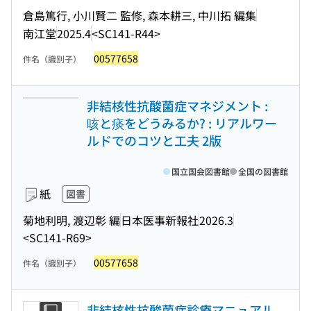
倉島篤行, 小川賢二 監修, 森本耕三, 中川拓 編集
南江堂
2025.4
<SC141-R44>
00577658
件名（識別子）
非結核性抗酸菌症マネジメント :
咳と痰をどうみるか? : リアルワー
ルドでのコツと工夫 2版
国立国会図書館
全国の図書館
紙
図書
菊地利明, 渡辺彰 編
日本医事新報社
2026.3
<SC141-R69>
00577658
件名（識別子）
非結核性抗酸菌症診療マニュアル