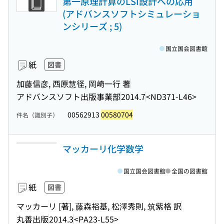
第一原理計算のLSI設計への応用
(アドバンスソフトシミュレーショ
ンシリーズ ; 5)
国立国会図書館
紙
図書
加藤信彦, 西原慧径, 岡崎一行 著
アドバンスソフト出版事業部
2014.7
<ND371-L46>
00562913
00580704
件名（識別子）
マッカーリ化学数学
国立国会図書館
全国の図書館
紙
図書
マッカーリ [著], 藤森裕基, 松澤秀則, 筑紫格 訳
丸善出版
2014.3
<PA23-L55>