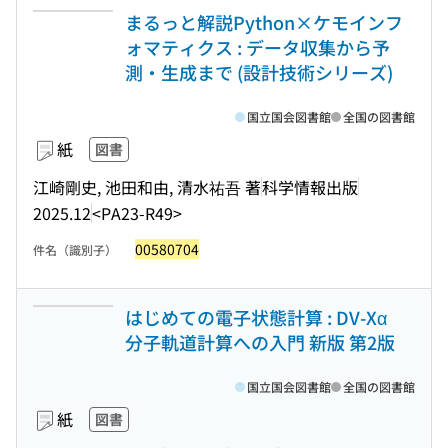
まるっと解説Python×ケモインフ
ォマティクス : データ収集から予
測・生成まで (設計技術シリーズ)
国立国会図書館
全国の図書館
紙
図書
江崎剛史, 池田和由, 清水祐吾 著
科学情報出版
2025.12
<PA23-R49>
00580704
件名（識別子）
はじめての電子状態計算 : DV-Xα
分子軌道計算への入門 新版 第2版
国立国会図書館
全国の図書館
紙
図書