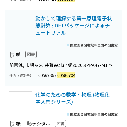
動かして理解する第一原理電子状
態計算 : DFTパッケージによるチ
ュートリアル
国立国会図書館
全国の図書館
紙
図書
前園涼, 市場友宏 共著
森北出版
2020.9
<PA47-M17>
00569867
00580704
件名（識別子）
化学のための数学・物理 (物理化
学入門シリーズ)
国立国会図書館
全国の図書館
紙
デジタル
図書