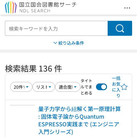
メニ
本文へ移動
検索
絞り込み条件
検索結果 136 件
一括
タイト
お気
ルでま
に入
とめる
り
量子力学から紐解く第一原理計算
: 固体電子論からQuantum
ESPRESSO実践まで (エンジニア
入門シリーズ)