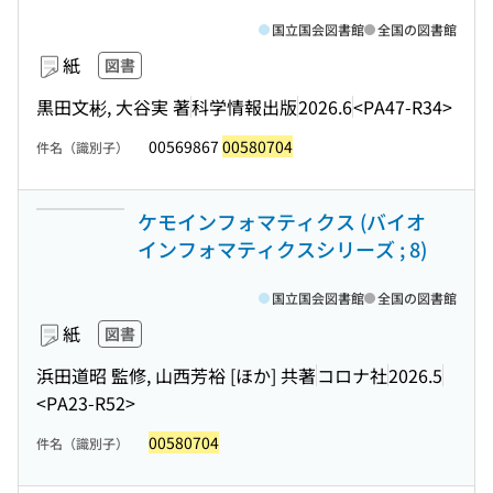
国立国会図書館
全国の図書館
紙
図書
黒田文彬, 大谷実 著
科学情報出版
2026.6
<PA47-R34>
00569867
00580704
件名（識別子）
ケモインフォマティクス (バイオ
インフォマティクスシリーズ ; 8)
国立国会図書館
全国の図書館
紙
図書
浜田道昭 監修, 山西芳裕 [ほか] 共著
コロナ社
2026.5
<PA23-R52>
00580704
件名（識別子）