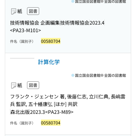
国立国会図書館
全国の図書館
紙
図書
技術情報協会 企画編集
技術情報協会
2023.4
<PA23-M101>
00580704
件名（識別子）
計算化学
国立国会図書館
全国の図書館
紙
図書
フランク・ジェンセン 著, 後藤仁志, 立川仁典, 長嶋雲
兵 監訳, 五十幡康弘 [ほか] 共訳
森北出版
2023.3
<PA23-M89>
00580704
件名（識別子）