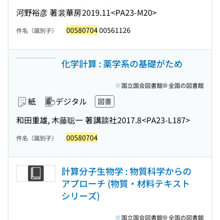
河野裕彦 著
裳華房
2019.11
<PA23-M20>
00580704
00561126
件名（識別子）
化学計算 : 薬学系の基礎がため
国立国会図書館
全国の図書館
紙
デジタル
図書
和田重雄, 木藤聡一 著
講談社
2017.8
<PA23-L187>
00580704
件名（識別子）
計算分子生物学 : 物質科学からの
アプローチ (物質・材料テキスト
シリーズ)
国立国会図書館
全国の図書館