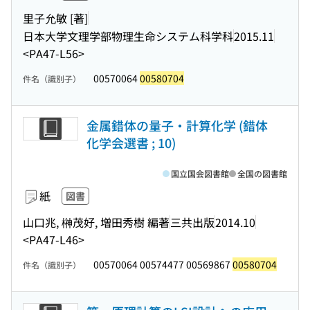
里子允敏 [著]
日本大学文理学部物理生命システム科学科
2015.11
<PA47-L56>
00570064
00580704
件名（識別子）
金属錯体の量子・計算化学 (錯体
化学会選書 ; 10)
国立国会図書館
全国の図書館
紙
図書
山口兆, 榊茂好, 増田秀樹 編著
三共出版
2014.10
<PA47-L46>
00570064 00574477 00569867
00580704
件名（識別子）