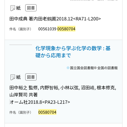
紙
図書
田中成典 著
内田老鶴圃
2018.12
<RA71-L200>
00561039
00580704
件名（識別子）
化学現象から学ぶ化学の数学 : 基
礎から応用まで
国立国会図書館
全国の図書館
紙
図書
田中裕之 監修, 内野智裕, 小林以弦, 沼田靖, 根本修克,
山岸賢司 共著
オーム社
2018.8
<PA23-L217>
00580704
件名（識別子）