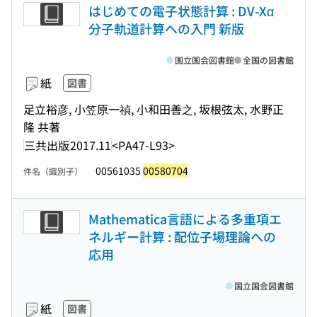
はじめての電子状態計算 : DV-Xα
分子軌道計算への入門 新版
国立国会図書館
全国の図書館
紙
図書
足立裕彦, 小笠原一禎, 小和田善之, 坂根弦太, 水野正
隆 共著
三共出版
2017.11
<PA47-L93>
00561035
00580704
件名（識別子）
Mathematica言語による多重項エ
ネルギー計算 : 配位子場理論への
応用
国立国会図書館
紙
図書