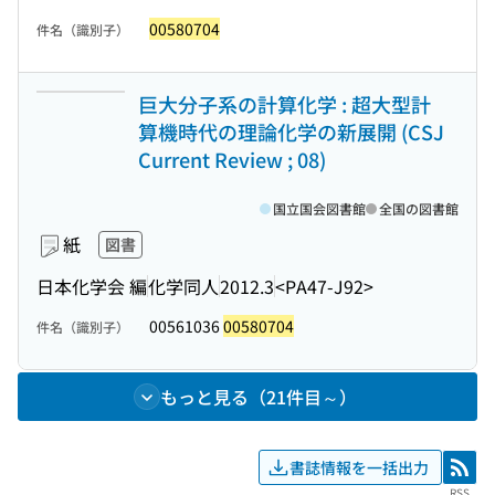
00580704
件名（識別子）
巨大分子系の計算化学 : 超大型計
算機時代の理論化学の新展開 (CSJ
Current Review ; 08)
国立国会図書館
全国の図書館
紙
図書
日本化学会 編
化学同人
2012.3
<PA47-J92>
00561036
00580704
件名（識別子）
もっと見る（21件目～）
書誌情報を一括出力
RSS
RSS