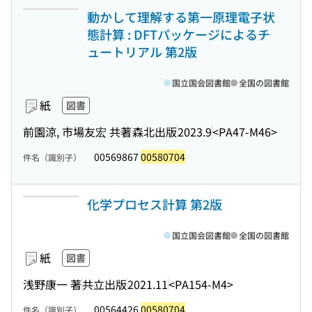
動かして理解する第一原理電子状
態計算 : DFTパッケージによるチ
ュートリアル 第2版
国立国会図書館
全国の図書館
紙
図書
前園涼, 市場友宏 共著
森北出版
2023.9
<PA47-M46>
00569867
00580704
件名（識別子）
化学プロセス計算 第2版
国立国会図書館
全国の図書館
紙
図書
浅野康一 著
共立出版
2021.11
<PA154-M4>
00564426
00580704
件名（識別子）