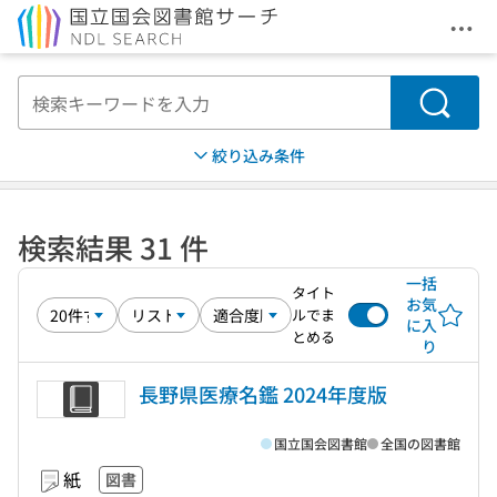
メニ
本文へ移動
検索
絞り込み条件
検索結果 31 件
一括
タイト
お気
ルでま
に入
とめる
り
長野県医療名鑑 2024年度版
国立国会図書館
全国の図書館
紙
図書