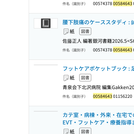
00574378
00584643
件名（識別子）
腰下肢痛のケーススタディ : 
紙
図書
佐藤正人 編著
銀河書籍
2026.5
<S
00574378
00584643
件名（識別子）
フットケアポケットブック :
紙
図書
青泉会下北沢病院 編集
Gakken
2
00584643
01156220
件名（識別子）
カテ室・病棟・外来・在宅での
EVT・フットケア・療養指
紙
図書