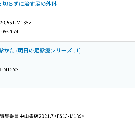
: 切らずに治す足の外科
<SC551-M135>
00567074
た (明日の足診療シリーズ ; 1)
1-M155>
] 編集委員
中山書店
2021.7
<FS13-M189>