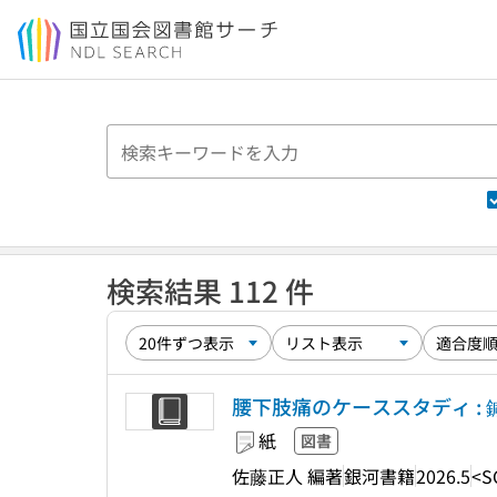
本文へ移動
検索結果 112 件
腰下肢痛のケーススタディ : 
紙
図書
佐藤正人 編著
銀河書籍
2026.5
<S