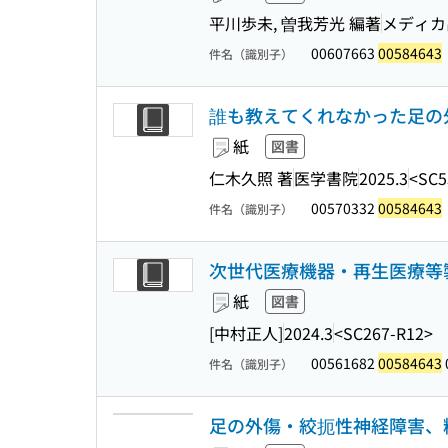
平川歩未, 曽我芳光 編著
メディカ
00607663
00584643
件名（識別子）
誰も教えてくれなかった足の外科
紙
図書
仁木久照 著
医学書院
2025.3
<SC5
00570332
00584643
件名（識別子）
次世代医療機器・再生医療等
紙
図書
[中村正人]
2024.3
<SC267-R12>
00561682
00584643
件名（識別子）
足の外傷・絞扼性神経障害、糖尿