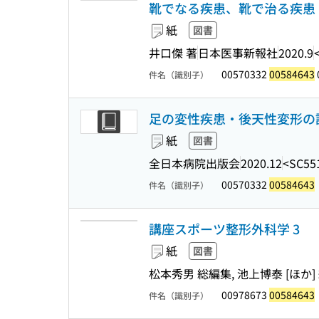
靴でなる疾患、靴で治る疾患 
紙
図書
井口傑 著
日本医事新報社
2020.9
00570332
00584643
件名（識別子）
足の変性疾患・後天性変形の診か
紙
図書
全日本病院出版会
2020.12
<SC55
00570332
00584643
件名（識別子）
講座スポーツ整形外科学 3
紙
図書
松本秀男 総編集, 池上博泰 [ほか
00978673
00584643
件名（識別子）