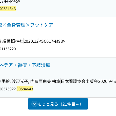
C744-M45>
00584643
治療×全身管理×フットケア
穂 編著
照林社
2020.12
<SC617-M98>
01156220
キン-テア・褥瘡・下肢潰瘍
友里絵, 渡辺光子, 内藤亜由美 執筆
日本看護協会出版会
2020.9
<S
 00575922
00584643
もっと見る（21件目～）