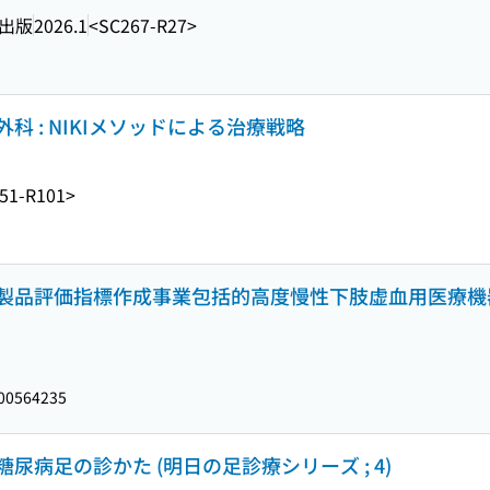
出版
2026.1
<SC267-R27>
 : NIKIメソッドによる治療戦略
51-R101>
製品評価指標作成事業包括的高度慢性下肢虚血用医療機器
00564235
病足の診かた (明日の足診療シリーズ ; 4)