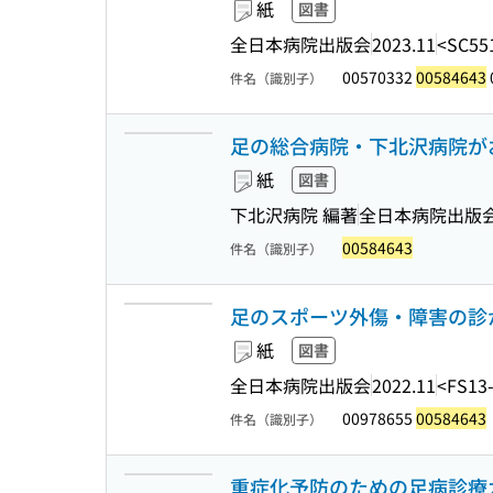
紙
図書
全日本病院出版会
2023.11
<SC55
00570332
00584643
件名（識別子）
足の総合病院・下北沢病院が
紙
図書
下北沢病院 編著
全日本病院出版
00584643
件名（識別子）
足のスポーツ外傷・障害の診かた
紙
図書
全日本病院出版会
2022.11
<FS13
00978655
00584643
件名（識別子）
重症化予防のための足病診療