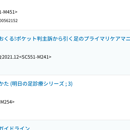
1-M451>
00562152
おくる!ポケット判主訴から引く足のプライマリケアマ
会
2021.12
<SC551-M241>
 (明日の足診療シリーズ ; 3)
-M254>
ガイドライン