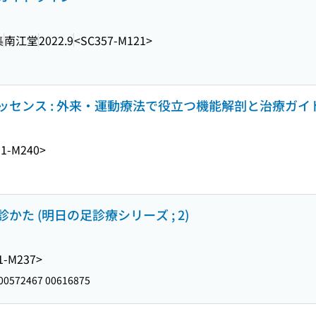
集
南江堂
2022.9
<SC357-M121>
センス : 外来・運動療法で役立つ機能解剖と治療ガイ
51-M240>
た (明日の足診療シリーズ ; 2)
1-M237>
00572467 00616875