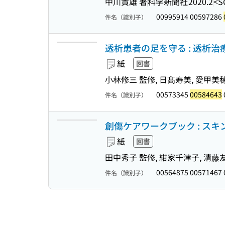
中川貴雄 著
科学新聞社
2020.2
<S
00995914 00597286
件名（識別子）
透析患者の足を守る : 透析
紙
図書
小林修三 監修, 日髙寿美, 愛甲美
00573345
00584643
件名（識別子）
創傷ケアワークブック : ス
紙
図書
田中秀子 監修, 紺家千津子, 清藤
00564875 00571467
件名（識別子）