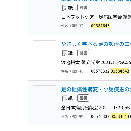
紙
図書
日本フットケア・足病医学会 編
00584643
件名（識別子）
やさしく学べる足の診療のエッ
紙
図書
渡邉耕太 著
文光堂
2021.11
<SC5
00570332
00584643
件名（識別子）
足の腫瘍性病変・小児疾患の診か
紙
図書
全日本病院出版会
2021.11
<SC55
00570332
00584643
件名（識別子）