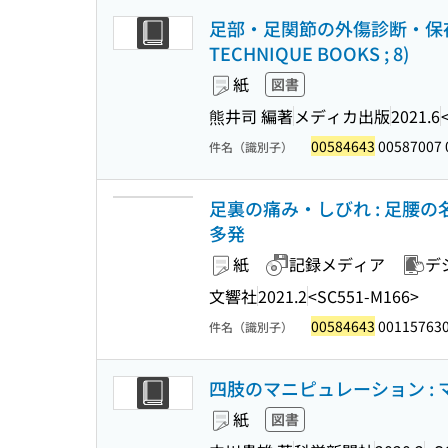
足部・足関節の外傷診断・保存的
TECHNIQUE BOOKS ; 8)
紙
図書
熊井司 編著
メディカ出版
2021.6
00584643
00587007 
件名（識別子）
足裏の痛み・しびれ : 足腰
多発
紙
記録メディア
デ
文響社
2021.2
<SC551-M166>
00584643
00115763
件名（識別子）
四肢のマニピュレーション : 
紙
図書