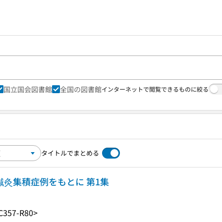
国立国会図書館
全国の図書館
インターネットで閲覧できるものに絞る
タイトルでまとめる
鍼灸集積症例をもとに 第1集
C357-R80>