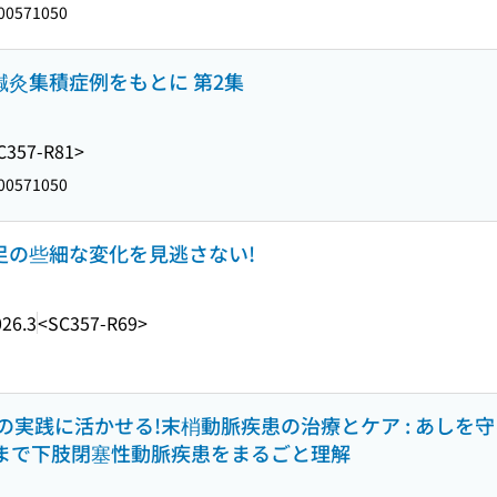
00571050
鍼灸集積症例をもとに 第2集
C357-R81>
00571050
 足の些細な変化を見逃さない!
026.3
<SC357-R69>
実践に活かせる!末梢動脈疾患の治療とケア : あしを守
導まで下肢閉塞性動脈疾患をまるごと理解