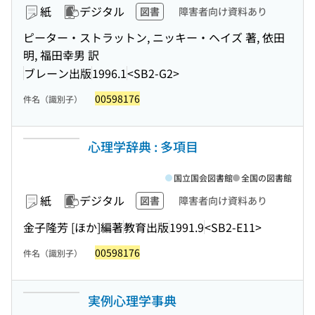
紙
デジタル
図書
障害者向け資料あり
ピーター・ストラットン, ニッキー・ヘイズ 著, 依田
明, 福田幸男 訳
ブレーン出版
1996.1
<SB2-G2>
00598176
件名（識別子）
心理学辞典 : 多項目
国立国会図書館
全国の図書館
紙
デジタル
図書
障害者向け資料あり
金子隆芳 [ほか]編著
教育出版
1991.9
<SB2-E11>
00598176
件名（識別子）
実例心理学事典