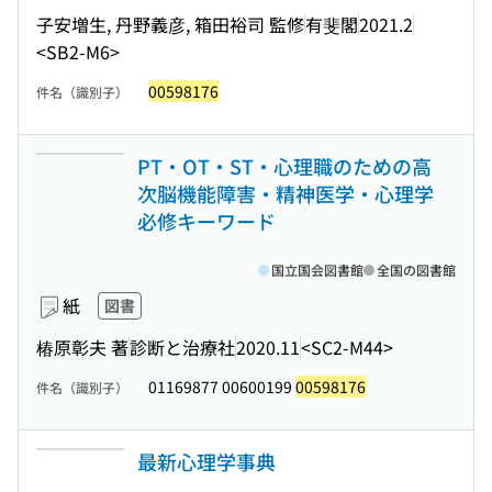
子安増生, 丹野義彦, 箱田裕司 監修
有斐閣
2021.2
<SB2-M6>
00598176
件名（識別子）
PT・OT・ST・心理職のための高
次脳機能障害・精神医学・心理学
必修キーワード
国立国会図書館
全国の図書館
紙
図書
椿原彰夫 著
診断と治療社
2020.11
<SC2-M44>
01169877 00600199
00598176
件名（識別子）
最新心理学事典