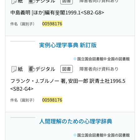
紙
デジタル
図書
障害者向け資料あり
中島義明 [ほか]編
有斐閣
1999.1
<SB2-G8>
00598176
件名（識別子）
実例心理学事典 新訂版
国立国会図書館
全国の図書館
紙
デジタル
図書
障害者向け資料あり
フランク・J.ブルノー 著, 安田一郎 訳
青土社
1996.5
<SB2-G4>
00598176
件名（識別子）
人間理解のための心理学辞典
国立国会図書館
全国の図書館