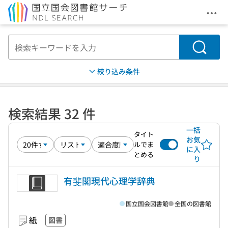
メニ
本文へ移動
検索
絞り込み条件
検索結果 32 件
一括
タイト
お気
ルでま
に入
とめる
り
有斐閣現代心理学辞典
国立国会図書館
全国の図書館
紙
図書