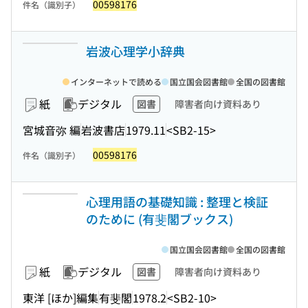
00598176
件名（識別子）
岩波心理学小辞典
インターネットで読める
国立国会図書館
全国の図書館
紙
デジタル
図書
障害者向け資料あり
宮城音弥 編
岩波書店
1979.11
<SB2-15>
00598176
件名（識別子）
心理用語の基礎知識 : 整理と検証
のために (有斐閣ブックス)
国立国会図書館
全国の図書館
紙
デジタル
図書
障害者向け資料あり
東洋 [ほか]編集
有斐閣
1978.2
<SB2-10>