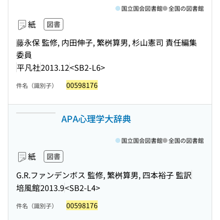
国立国会図書館
全国の図書館
紙
図書
藤永保 監修, 内田伸子, 繁桝算男, 杉山憲司 責任編集
委員
平凡社
2013.12
<SB2-L6>
00598176
件名（識別子）
APA心理学大辞典
国立国会図書館
全国の図書館
紙
図書
G.R.ファンデンボス 監修, 繁桝算男, 四本裕子 監訳
培風館
2013.9
<SB2-L4>
00598176
件名（識別子）