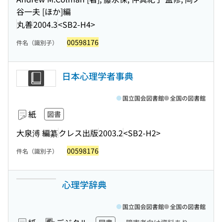
谷一夫 [ほか]編
丸善
2004.3
<SB2-H4>
00598176
件名（識別子）
日本心理学者事典
国立国会図書館
全国の図書館
紙
図書
大泉溥 編纂
クレス出版
2003.2
<SB2-H2>
00598176
件名（識別子）
心理学辞典
国立国会図書館
全国の図書館