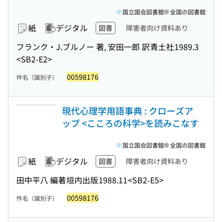
国立国会図書館
全国の図書館
紙
デジタル
図書
障害者向け資料あり
フランク・J.ブルノー 著, 安田一郎 訳
青土社
1989.3
<SB2-E2>
00598176
件名（識別子）
現代心理学用語事典 : クローズア
ップ <こころの科学>を読みこなす
国立国会図書館
全国の図書館
紙
デジタル
図書
障害者向け資料あり
田中平八 編著
垣内出版
1988.11
<SB2-E5>
00598176
件名（識別子）