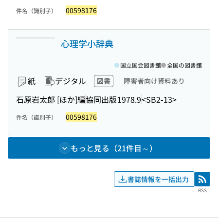
00598176
件名（識別子）
心理学小辞典
国立国会図書館
全国の図書館
紙
デジタル
図書
障害者向け資料あり
石原岩太郎 [ほか]編
協同出版
1978.9
<SB2-13>
00598176
件名（識別子）
もっと見る（21件目～）
書誌情報を一括出力
RSS
RSS