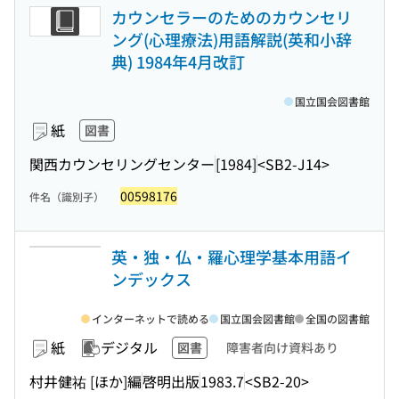
カウンセラーのためのカウンセリ
ング(心理療法)用語解説(英和小辞
典) 1984年4月改訂
国立国会図書館
紙
図書
関西カウンセリングセンター
[1984]
<SB2-J14>
00598176
件名（識別子）
英・独・仏・羅心理学基本用語イ
ンデックス
インターネットで読める
国立国会図書館
全国の図書館
紙
デジタル
図書
障害者向け資料あり
村井健祐 [ほか]編
啓明出版
1983.7
<SB2-20>