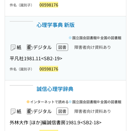
00598176
件名（識別子）
心理学事典 新版
国立国会図書館
全国の図書館
紙
デジタル
図書
障害者向け資料あり
平凡社
1981.11
<SB2-19>
00598176
件名（識別子）
誠信心理学辞典
インターネットで読める
国立国会図書館
全国の図書館
紙
デジタル
図書
障害者向け資料あり
外林大作 [ほか]編
誠信書房
1981.9
<SB2-18>