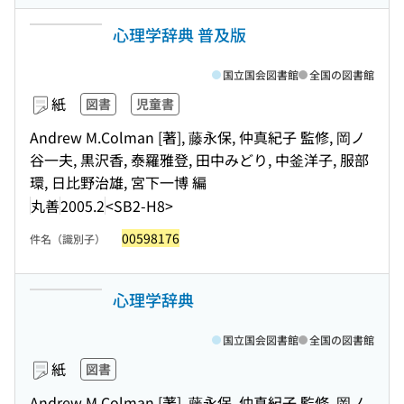
心理学辞典 普及版
国立国会図書館
全国の図書館
紙
図書
児童書
Andrew M.Colman [著], 藤永保, 仲真紀子 監修, 岡ノ
谷一夫, 黒沢香, 泰羅雅登, 田中みどり, 中釜洋子, 服部
環, 日比野治雄, 宮下一博 編
丸善
2005.2
<SB2-H8>
00598176
件名（識別子）
心理学辞典
国立国会図書館
全国の図書館
紙
図書
Andrew M.Colman [著], 藤永保, 仲真紀子 監修, 岡ノ