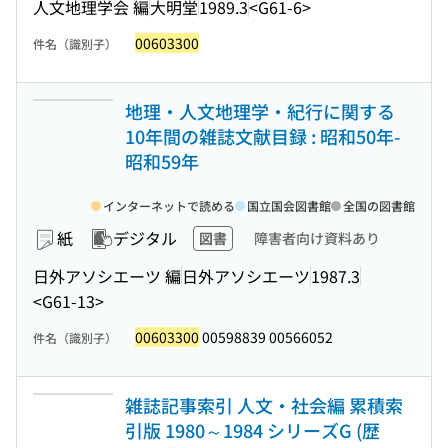
人文地理学会 編
大明堂
1989.3
<G61-6>
00603300
件名（識別子）
地理・人文地理学・紀行に関する
10年間の雑誌文献目録 : 昭和50年-
昭和59年
インターネットで読める
国立国会図書館
全国の図書館
紙
デジタル
図書
障害者向け資料あり
日外アソシエーツ 編
日外アソシエーツ
1987.3
<G61-13>
00603300
00598839 00566052
件名（識別子）
雑誌記事索引 人文・社会編 累積索
引版 1980～1984 シリーズG (歴