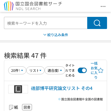
メニ
本文へ移動
検索
絞り込み条件
検索結果 47 件
一括
タイト
お気
ルでま
に入
とめる
り
磯部博平研究論文リスト その4
国立国会図書館
全国の図書館
紙
図書