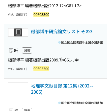
磯部博平 編著
磯部出版
2012.12
<G61-L2>
00603300
件名（識別子）
磯部博平研究論文リスト その3
国立国会図書館
全国の図書館
紙
図書
磯部博平 編著
磯部出版
2009.7
<G61-J4>
00603300
件名（識別子）
地理学文献目録 第12集 (2002～
2006)
国立国会図書館
全国の図書館
紙
図書