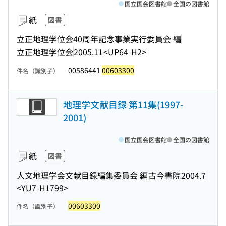
国立国会図書館
全国の図書館
紙
図書
立正地理学位会40周年記念事業実行委員会 編
立正地理学位会
2005.11
<UP64-H2>
00586441
00603300
件名（識別子）
地理学文献目録 第11集(1997-
2001)
国立国会図書館
全国の図書館
紙
図書
人文地理学会文献目録編集委員会 編
古今書院
2004.7
<YU7-H1799>
00603300
件名（識別子）