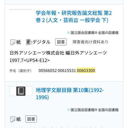
学会年報・研究報告論文総覧 第2
巻 2 (人文・芸術篇 一般学会 下)
国立国会図書館
全国の図書館
紙
デジタル
図書
障害者向け資料あり
日外アソシエーツ株式会社 編
日外アソシエーツ
1997.7
<UP54-E12>
00566052 00615531
00603300
件名（識別子）
地理学文献目録 第10集(1992-
1996)
国立国会図書館
全国の図書館
紙
図書