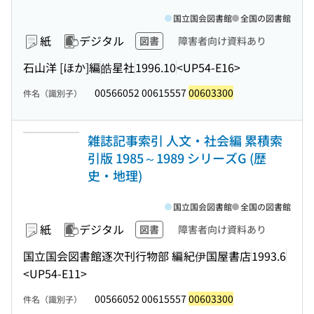
国立国会図書館
全国の図書館
紙
デジタル
図書
障害者向け資料あり
石山洋 [ほか]編
皓星社
1996.10
<UP54-E16>
00566052 00615557
00603300
件名（識別子）
雑誌記事索引 人文・社会編 累積索
引版 1985～1989 シリーズG (歴
史・地理)
国立国会図書館
全国の図書館
紙
デジタル
図書
障害者向け資料あり
国立国会図書館逐次刊行物部 編
紀伊国屋書店
1993.6
<UP54-E11>
00566052 00615557
00603300
件名（識別子）