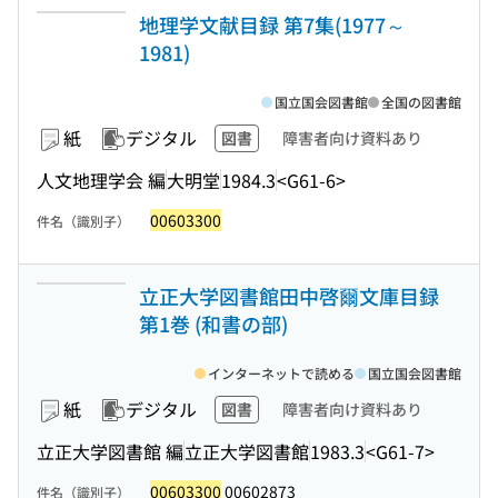
地理学文献目録 第7集(1977～
1981)
国立国会図書館
全国の図書館
紙
デジタル
図書
障害者向け資料あり
人文地理学会 編
大明堂
1984.3
<G61-6>
00603300
件名（識別子）
立正大学図書館田中啓爾文庫目録
第1巻 (和書の部)
インターネットで読める
国立国会図書館
紙
デジタル
図書
障害者向け資料あり
立正大学図書館 編
立正大学図書館
1983.3
<G61-7>
00603300
00602873
件名（識別子）