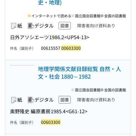
史・地理)
インターネットで読める
国立国会図書館
全国の図書館
紙
デジタル
図書
障害者向け資料あり
日外アソシエーツ
1986.2
<UP54-13>
00615557
00603300
件名（識別子）
地理学関係文献目録総覧 自然・人
文・社会 1880～1982
国立国会図書館
全国の図書館
紙
デジタル
図書
障害者向け資料あり
奥野隆史 編
原書房
1985.4
<G61-12>
00603300
件名（識別子）