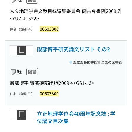
人文地理学会文献目録編集委員会 編
古今書院
2009.7
<YU7-J1522>
00603300
件名（識別子）
磯部博平研究論文リスト その2
国立国会図書館
全国の図書館
紙
図書
磯部博平 編著
磯部出版
2009.4
<G61-J3>
00603300
件名（識別子）
立正地理学位会40周年記念誌 : 学
位論文目次集