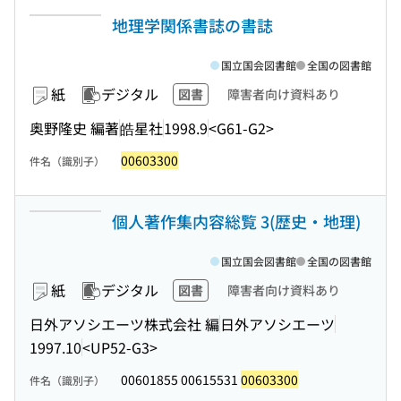
地理学関係書誌の書誌
国立国会図書館
全国の図書館
紙
デジタル
図書
障害者向け資料あり
奥野隆史 編著
皓星社
1998.9
<G61-G2>
00603300
件名（識別子）
個人著作集内容総覧 3(歴史・地理)
国立国会図書館
全国の図書館
紙
デジタル
図書
障害者向け資料あり
日外アソシエーツ株式会社 編
日外アソシエーツ
1997.10
<UP52-G3>
00601855 00615531
00603300
件名（識別子）