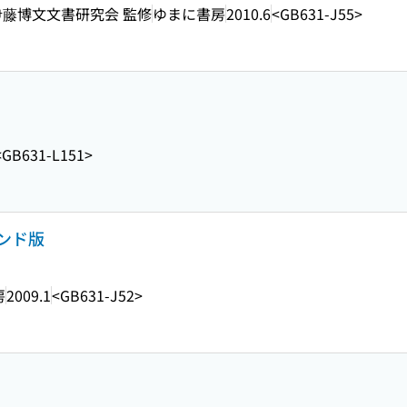
, 伊藤博文文書研究会 監修
ゆまに書房
2010.6
<GB631-J55>
<GB631-L151>
マンド版
房
2009.1
<GB631-J52>