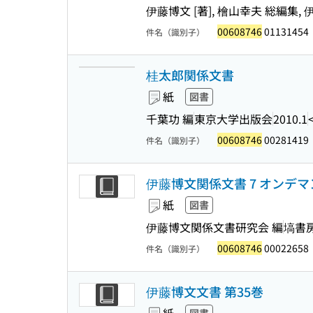
伊藤博文 [著], 檜山幸夫 総編集
00608746
01131454
件名（識別子）
桂太郎関係文書
紙
図書
千葉功 編
東京大学出版会
2010.1
00608746
00281419
件名（識別子）
伊藤博文関係文書 7 オンデ
紙
図書
伊藤博文関係文書研究会 編
塙書
00608746
00022658
件名（識別子）
伊藤博文文書 第35巻