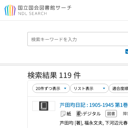
本文へ移動
検索結果 119 件
芦田均日記 : 1905-1945 第1巻
紙
デジタル
図書
障
芦田均 [著], 福永文夫, 下河辺元春