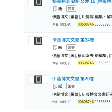
秘書類纂 朝鮮交渉 16 (伊藤博文
紙
図書
伊藤博文 [編纂], 川島淳 編集・解
00608746
00608396
件名（識別子）
伊藤博文文書 第24巻
紙
図書
伊藤博文 [著], 檜山幸夫 総編集
00608746
00568553
件名（識別子）
伊藤博文文書 第20巻
紙
図書
伊藤博文 [編纂], 伊藤博文文書研
00608746
00568553
件名（識別子）