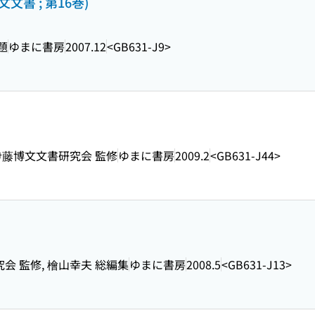
文書 ; 第16巻)
題
ゆまに書房
2007.12
<GB631-J9>
, 伊藤博文文書研究会 監修
ゆまに書房
2009.2
<GB631-J44>
究会 監修, 檜山幸夫 総編集
ゆまに書房
2008.5
<GB631-J13>