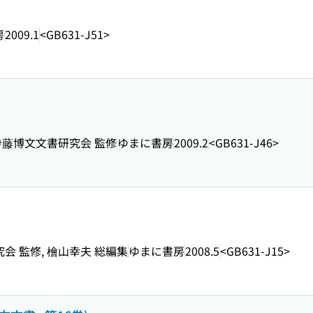
房
2009.1
<GB631-J51>
, 伊藤博文文書研究会 監修
ゆまに書房
2009.2
<GB631-J46>
究会 監修, 檜山幸夫 総編集
ゆまに書房
2008.5
<GB631-J15>