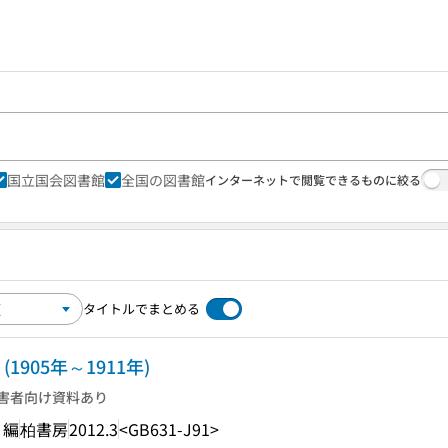
国立国会図書館
全国の図書館
インターネットで閲覧できるものに絞る
タイトルでまとめる
 (1905年～1911年)
害者向け資料あり
 編
柏書房
2012.3
<GB631-J91>