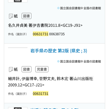
国立国会図書館
全国の図書館
紙
図書
名久井貞美 著
伊吉書院
2011.8
<GC19-J91>
00631731
00638735
件名（識別子）
岩手県の歴史 第2版 (県史 ; 3)
国立国会図書館
全国の図書館
紙
図書
児童書
細井計, 伊藤博幸, 菅野文夫, 鈴木宏 著
山川出版社
2009.12
<GC17-J21>
00631731
件名（識別子）