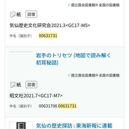
国立国会図書館
全国の図書館
紙
図書
気仙歴史文化研究会
2021.3
<GC17-M5>
00631731
件名（識別子）
岩手のトリセツ (地図で読み解く
初耳秘話)
国立国会図書館
全国の図書館
紙
図書
昭文社
2021.7
<GC17-M7>
00631706
00631731
件名（識別子）
気仙の歴史探訪 : 東海新報に連載