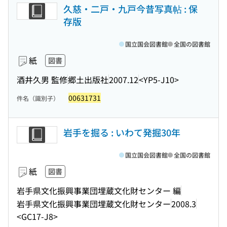
久慈・二戸・九戸今昔写真帖 : 保
存版
国立国会図書館
全国の図書館
紙
図書
酒井久男 監修
郷土出版社
2007.12
<YP5-J10>
00631731
件名（識別子）
岩手を掘る : いわて発掘30年
国立国会図書館
全国の図書館
紙
図書
岩手県文化振興事業団埋蔵文化財センター 編
岩手県文化振興事業団埋蔵文化財センター
2008.3
<GC17-J8>