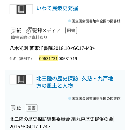
いわて民衆史発掘
国立国会図書館
全国の図書館
紙
記録メディア
図書
障害者向け資料あり
八木光則 著
東洋書院
2018.10
<GC17-M3>
00631731
00631719
件名（識別子）
北三陸の歴史探訪 : 久慈・九戸地
方の風土と人物
国立国会図書館
全国の図書館
紙
図書
北三陸の歴史探訪編集委員会 編
九戸歴史民俗の会
2016.9
<GC17-L24>