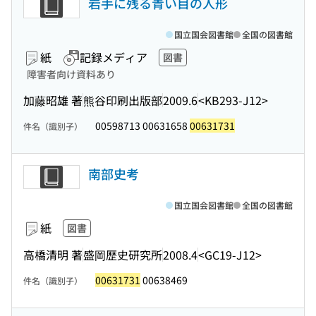
岩手に残る青い目の人形
国立国会図書館
全国の図書館
紙
記録メディア
図書
障害者向け資料あり
加藤昭雄 著
熊谷印刷出版部
2009.6
<KB293-J12>
00598713 00631658
00631731
件名（識別子）
南部史考
国立国会図書館
全国の図書館
紙
図書
高橋清明 著
盛岡歴史研究所
2008.4
<GC19-J12>
00631731
00638469
件名（識別子）