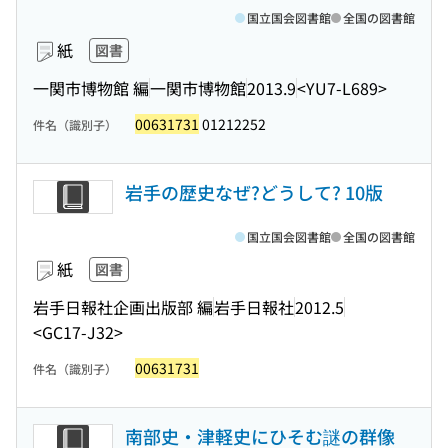
国立国会図書館
全国の図書館
紙
図書
一関市博物館 編
一関市博物館
2013.9
<YU7-L689>
00631731
01212252
件名（識別子）
岩手の歴史なぜ?どうして? 10版
国立国会図書館
全国の図書館
紙
図書
岩手日報社企画出版部 編
岩手日報社
2012.5
<GC17-J32>
00631731
件名（識別子）
南部史・津軽史にひそむ謎の群像