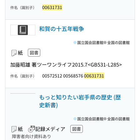
00631731
件名（識別子）
和賀の十五年戦争
国立国会図書館
全国の図書館
紙
図書
加藤昭雄 著
ツーワンライフ
2015.7
<GB531-L285>
00572512 00568576
00631731
件名（識別子）
もっと知りたい岩手県の歴史 (歴
史新書)
国立国会図書館
全国の図書館
紙
記録メディア
図書
障害者向け資料あり