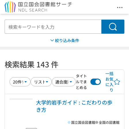
メニ
本文へ移動
検索
絞り込み条件
検索結果 143 件
一括
タイト
お気
ルでま
に入
とめる
り
大学的岩手ガイド : こだわりの歩
き方
国立国会図書館
全国の図書館