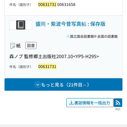
00631731
00631658
件名（識別子）
盛岡・紫波今昔写真帖 : 保存版
国立国会図書館
全国の図書館
紙
図書
森ノブ 監修
郷土出版社
2007.10
<YP5-H295>
00631731
件名（識別子）
もっと見る（21件目～）
書誌情報を一括出力
RSS
RSS