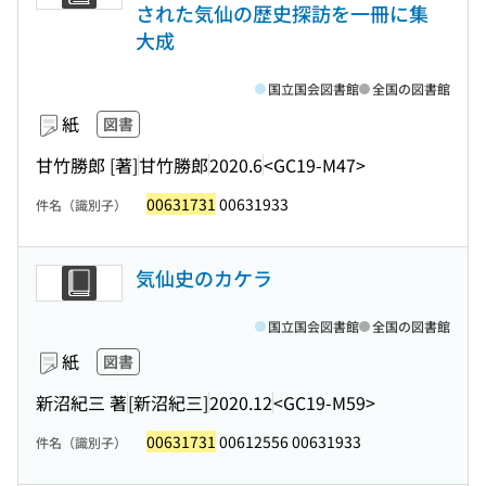
された気仙の歴史探訪を一冊に集
大成
国立国会図書館
全国の図書館
紙
図書
甘竹勝郎 [著]
甘竹勝郎
2020.6
<GC19-M47>
00631731
00631933
件名（識別子）
気仙史のカケラ
国立国会図書館
全国の図書館
紙
図書
新沼紀三 著
[新沼紀三]
2020.12
<GC19-M59>
00631731
00612556 00631933
件名（識別子）