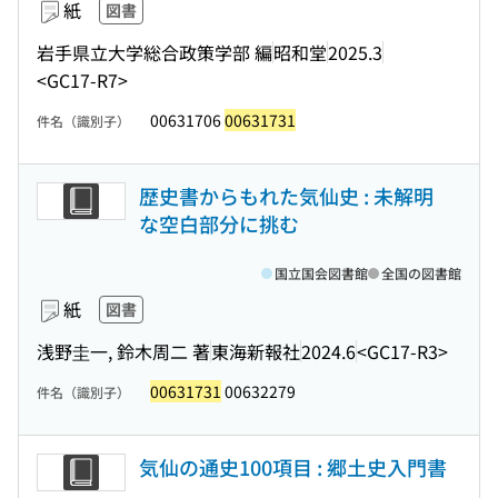
紙
図書
岩手県立大学総合政策学部 編
昭和堂
2025.3
<GC17-R7>
00631706
00631731
件名（識別子）
歴史書からもれた気仙史 : 未解明
な空白部分に挑む
国立国会図書館
全国の図書館
紙
図書
浅野圭一, 鈴木周二 著
東海新報社
2024.6
<GC17-R3>
00631731
00632279
件名（識別子）
気仙の通史100項目 : 郷土史入門書