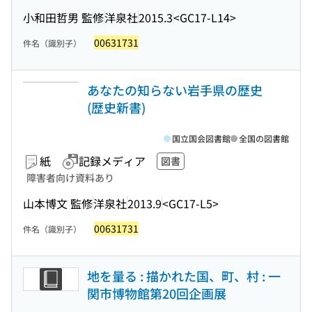
小和田哲男 監修
洋泉社
2015.3
<GC17-L14>
00631731
件名（識別子）
あなたの知らない岩手県の歴史
(歴史新書)
国立国会図書館
全国の図書館
紙
記録メディア
図書
障害者向け資料あり
山本博文 監修
洋泉社
2013.9
<GC17-L5>
00631731
件名（識別子）
地を量る : 描かれた国、町、村 : 一
関市博物館第20回企画展