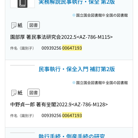
実務解説民事執行・保全 第2版
国立国会図書館
全国の図書館
紙
図書
園部厚 著
民事法研究会
2022.5
<AZ-786-M115>
00939256
00647193
件名（識別子）
民事執行・保全入門 補訂第2版
国立国会図書館
全国の図書館
紙
図書
中野貞一郎 著
有斐閣
2022.9
<AZ-786-M128>
00939256
00647193
件名（識別子）
執行手続・倒産手続の研究