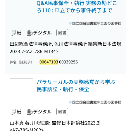
Q&A民事保全・執行 実務の勘どこ
ろ110 : 申立てから事件終了まで
国立国会図書館
全国の図書館
紙
デジタル
図書
田辺総合法律事務所, 色川法律事務所 編集
新日本法規
2023.2
<AZ-786-M134>
00647193
00939256
件名（識別子）
パラリーガルの実務感覚から学ぶ
民事訴訟・執行・保全
国立国会図書館
全国の図書館
紙
デジタル
図書
山本真 著, 川嶋四郎 監修
日本評論社
2023.3
<AZ-785-M202>