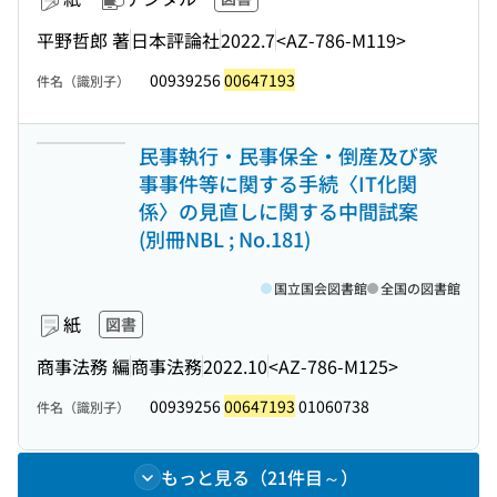
平野哲郎 著
日本評論社
2022.7
<AZ-786-M119>
00939256
00647193
件名（識別子）
民事執行・民事保全・倒産及び家
事事件等に関する手続〈IT化関
係〉の見直しに関する中間試案
(別冊NBL ; No.181)
国立国会図書館
全国の図書館
紙
図書
商事法務 編
商事法務
2022.10
<AZ-786-M125>
00939256
00647193
01060738
件名（識別子）
もっと見る（21件目～）