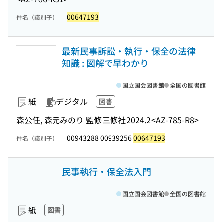
00647193
件名（識別子）
最新民事訴訟・執行・保全の法律
知識 : 図解で早わかり
国立国会図書館
全国の図書館
紙
デジタル
図書
森公任, 森元みのり 監修
三修社
2024.2
<AZ-785-R8>
00943288 00939256
00647193
件名（識別子）
民事執行・保全法入門
国立国会図書館
全国の図書館
紙
図書