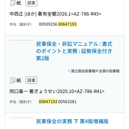
紙
図書
中西正 [ほか] 著
有斐閣
2026.1
<AZ-786-R45>
00939256
00647193
件名（識別子）
民事保全・非訟マニュアル : 書式
のポイントと実務 : 証拠保全付き
第2版
国立国会図書館
全国の図書館
紙
図書
岡口基一 著
ぎょうせい
2025.10
<AZ-786-R41>
00647193
00563281
件名（識別子）
民事保全の実務 下 第4版増補版