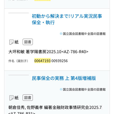
初動から解決まで!リアル実況民事
保全・執行
国立国会図書館
全国の図書館
紙
図書
大坪和敏 著
学陽書房
2025.10
<AZ-786-R40>
00647193
00939256
件名（識別子）
民事保全の実務 上 第4版増補版
国立国会図書館
全国の図書館
紙
図書
朝倉佳秀, 佐野義孝 編著
金融財政事情研究会
2025.7
<AZ-786-R31>