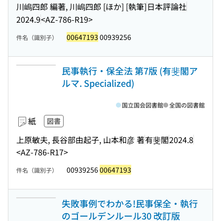
川嶋四郎 編著, 川嶋四郎 [ほか] [執筆]
日本評論社
2024.9
<AZ-786-R19>
00647193
00939256
件名（識別子）
民事執行・保全法 第7版 (有斐閣ア
ルマ. Specialized)
国立国会図書館
全国の図書館
紙
図書
上原敏夫, 長谷部由起子, 山本和彦 著
有斐閣
2024.8
<AZ-786-R17>
00939256
00647193
件名（識別子）
失敗事例でわかる!民事保全・執行
のゴールデンルール30 改訂版