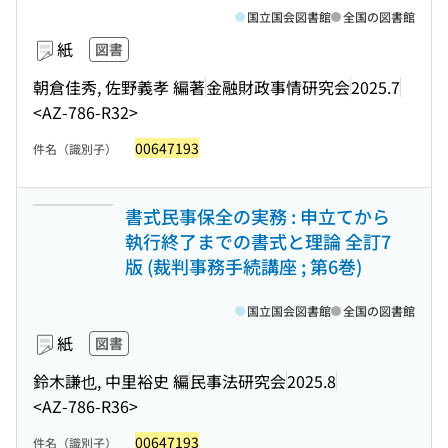
国立国会図書館
全国の図書館
紙
図書
朝倉佳秀, 佐野義孝 編著
金融財政事情研究会
2025.7
<AZ-786-R32>
00647193
件名（識別子）
書式民事保全の実務 : 申立てから
執行終了までの書式と理論 全訂7
版 (裁判事務手続講座 ; 第6巻)
国立国会図書館
全国の図書館
紙
図書
鈴木謙也, 中里裕史 編
民事法研究会
2025.8
<AZ-786-R36>
00647193
件名（識別子）