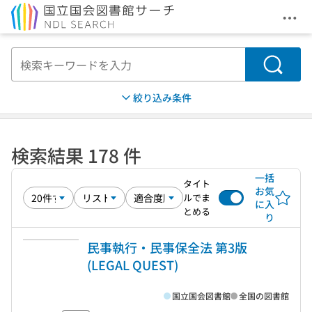
メニ
本文へ移動
検索
絞り込み条件
検索結果 178 件
一括
タイト
お気
ルでま
に入
とめる
り
民事執行・民事保全法 第3版
(LEGAL QUEST)
国立国会図書館
全国の図書館