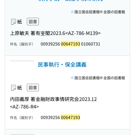
国立国会図書館
全国の図書館
紙
図書
上原敏夫 著
有斐閣
2023.6
<AZ-786-M139>
00939256
00647193
01060731
件名（識別子）
民事執行・保全講義
国立国会図書館
全国の図書館
紙
図書
内田義厚 著
金融財政事情研究会
2023.12
<AZ-786-R4>
00939256
00647193
件名（識別子）