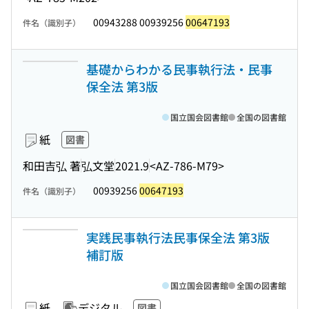
00943288 00939256
00647193
件名（識別子）
基礎からわかる民事執行法・民事
保全法 第3版
国立国会図書館
全国の図書館
紙
図書
和田吉弘 著
弘文堂
2021.9
<AZ-786-M79>
00939256
00647193
件名（識別子）
実践民事執行法民事保全法 第3版
補訂版
国立国会図書館
全国の図書館
紙
デジタル
図書