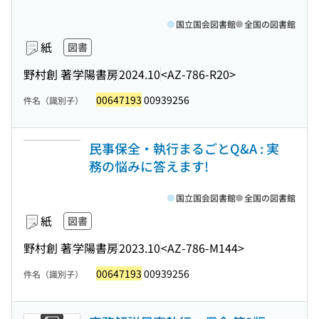
国立国会図書館
全国の図書館
紙
図書
野村創 著
学陽書房
2024.10
<AZ-786-R20>
00647193
00939256
件名（識別子）
民事保全・執行まるごとQ&A : 実
務の悩みに答えます!
国立国会図書館
全国の図書館
紙
図書
野村創 著
学陽書房
2023.10
<AZ-786-M144>
00647193
00939256
件名（識別子）