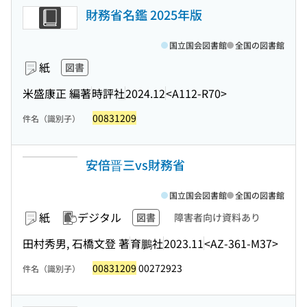
財務省名鑑 2025年版
国立国会図書館
全国の図書館
紙
図書
米盛康正 編著
時評社
2024.12
<A112-R70>
00831209
件名（識別子）
安倍晋三vs財務省
国立国会図書館
全国の図書館
紙
デジタル
図書
障害者向け資料あり
田村秀男, 石橋文登 著
育鵬社
2023.11
<AZ-361-M37>
00831209
00272923
件名（識別子）