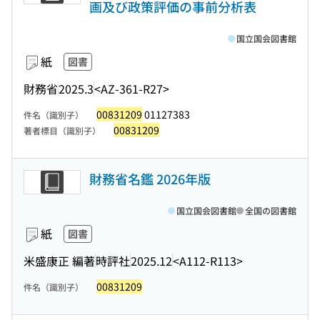
画及び政策評価の事前分析表
国立国会図書館
紙
図書
財務省
2025.3
<AZ-361-R27>
00831209
01127383
件名（識別子）
00831209
著者標目（識別子）
財務省名鑑 2026年版
国立国会図書館
全国の図書館
紙
図書
米盛康正 編著
時評社
2025.12
<A112-R113>
00831209
件名（識別子）