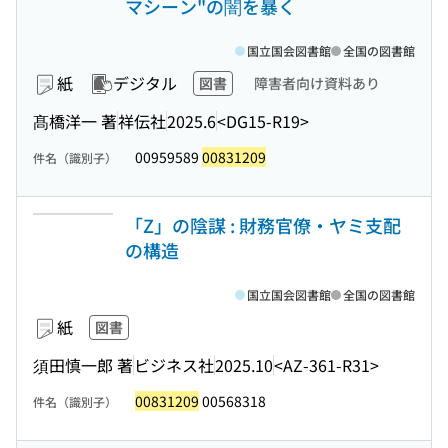
マシーン"の闇を暴く
国立国会図書館
全国の図書館
紙
デジタル
図書
障害者向け資料あり
髙橋洋一 著
祥伝社
2025.6
<DG15-R19>
00959589
00831209
件名（識別子）
「Z」の陰謀 : 財務官僚・ヤミ支配
の構造
国立国会図書館
全国の図書館
紙
図書
須田慎一郎 著
ビジネス社
2025.10
<AZ-361-R31>
00831209
00568318
件名（識別子）