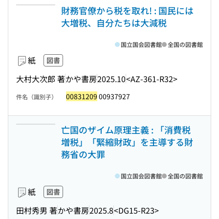
財務官僚から税を取れ! : 国民には
大増税、自分たちは大減税
国立国会図書館
全国の図書館
紙
図書
大村大次郎 著
かや書房
2025.10
<AZ-361-R32>
00831209
00937927
件名（識別子）
亡国のザイム原理主義 : 「消費税
増税」「緊縮財政」を主導する財
務省の大罪
国立国会図書館
全国の図書館
紙
図書
田村秀男 著
かや書房
2025.8
<DG15-R23>