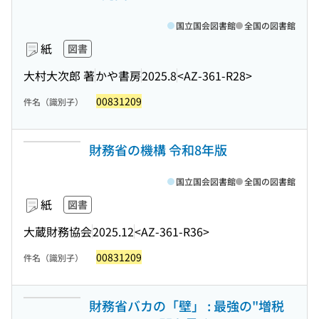
国立国会図書館
全国の図書館
紙
図書
大村大次郎 著
かや書房
2025.8
<AZ-361-R28>
00831209
件名（識別子）
財務省の機構 令和8年版
国立国会図書館
全国の図書館
紙
図書
大蔵財務協会
2025.12
<AZ-361-R36>
00831209
件名（識別子）
財務省バカの「壁」 : 最強の"増税