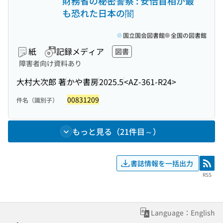
財務省の秘密警察 : 安倍首相が最
も恐れた日本の闇
国立国会図書館
全国の図書館
紙
記録メディア
図書
障害者向け資料あり
大村大次郎 著
かや書房
2025.5
<AZ-361-R24>
00831209
件名（識別子）
もっと見る（21件目～）
書誌情報を一括出力
RSS
RSS
Language：English