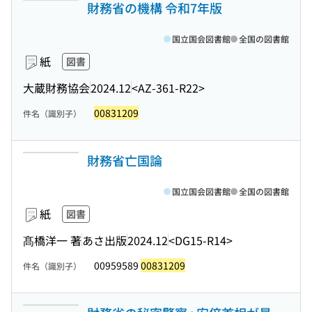
財務省の機構 令和7年版
国立国会図書館
全国の図書館
紙
図書
大蔵財務協会
2024.12
<AZ-361-R22>
00831209
件名（識別子）
財務省亡国論
国立国会図書館
全国の図書館
紙
図書
髙橋洋一 著
あさ出版
2024.12
<DG15-R14>
00959589
00831209
件名（識別子）