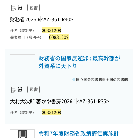
紙
図書
財務省
2026.6
<AZ-361-R40>
00831209
件名（識別子）
00831209
著者標目（識別子）
財務省の国家反逆罪 : 最高幹部が
外資系に天下り
国立国会図書館
全国の図書館
紙
図書
大村大次郎 著
かや書房
2026.1
<AZ-361-R35>
00831209
件名（識別子）
令和7年度財務省政策評価実施計