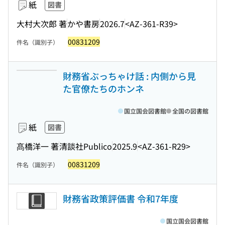
紙
図書
大村大次郎 著
かや書房
2026.7
<AZ-361-R39>
00831209
件名（識別子）
財務省ぶっちゃけ話 : 内側から見
た官僚たちのホンネ
国立国会図書館
全国の図書館
紙
図書
髙橋洋一 著
清談社Publico
2025.9
<AZ-361-R29>
00831209
件名（識別子）
財務省政策評価書 令和7年度
国立国会図書館