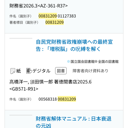
財務省
2026.3
<AZ-361-R37>
00831209
01127383
件名（識別子）
00831209
著者標目（識別子）
自民党財務省政権崩壊への最終宣
告 : 「増税脳」の呪縛を解く
国立国会図書館
全国の図書館
紙
デジタル
図書
障害者向け資料あり
髙橋洋一, 須田慎一郎 著
徳間書店
2025.6
<GB571-R91>
00568318
00831209
件名（識別子）
財務省解体マニュアル : 日本衰退
の元凶