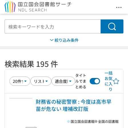
メニ
本文へ移動
検索
絞り込み条件
検索結果 195 件
一括
タイト
お気
ルでま
に入
とめる
り
財務省の秘密警察 : 今度は高市早
苗が危ない 増補改訂版
国立国会図書館
全国の図書館