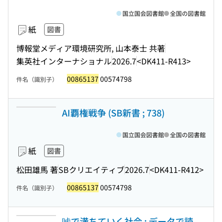
国立国会図書館
全国の図書館
紙
図書
博報堂メディア環境研究所, 山本泰士 共著
集英社インターナショナル
2026.7
<DK411-R413>
00865137
00574798
件名（識別子）
AI覇権戦争 (SB新書 ; 738)
国立国会図書館
全国の図書館
紙
図書
松田雄馬 著
SBクリエイティブ
2026.7
<DK411-R412>
00865137
00574798
件名（識別子）
嘘で満ちていく社会 : データで読