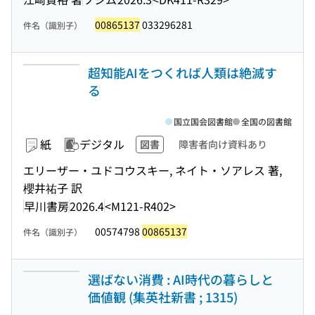
00865137
033296281
件名（識別子）
超知能AIをつくれば人類は絶滅す
る
国立国会図書館
全国の図書館
紙
デジタル
図書
障害者向け資料あり
エリーザー・ユドコウスキー, ネイト・ソアレス 著,
櫻井祐子 訳
早川書房
2026.4
<M121-R402>
00574798
00865137
件名（識別子）
選ばない消費 : AI時代の暮らしと
価値観 (集英社新書 ; 1315)