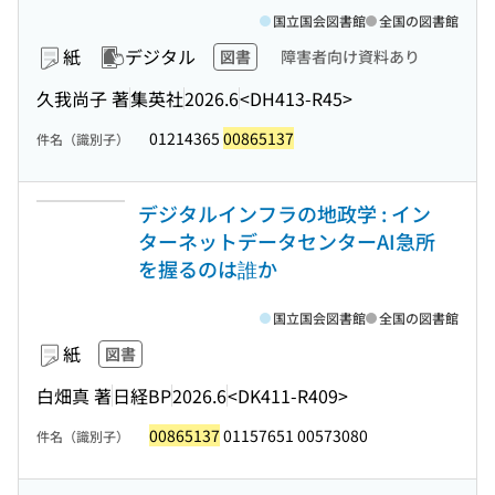
国立国会図書館
全国の図書館
紙
デジタル
図書
障害者向け資料あり
久我尚子 著
集英社
2026.6
<DH413-R45>
01214365
00865137
件名（識別子）
デジタルインフラの地政学 : イン
ターネットデータセンターAI急所
を握るのは誰か
国立国会図書館
全国の図書館
紙
図書
白畑真 著
日経BP
2026.6
<DK411-R409>
00865137
01157651 00573080
件名（識別子）