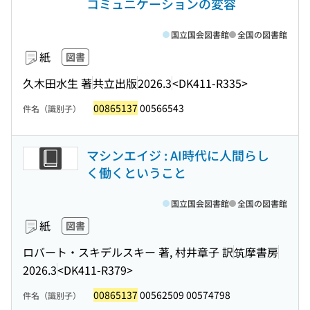
コミュニケーションの変容
国立国会図書館
全国の図書館
紙
図書
久木田水生 著
共立出版
2026.3
<DK411-R335>
00865137
00566543
件名（識別子）
マシンエイジ : AI時代に人間らし
く働くということ
国立国会図書館
全国の図書館
紙
図書
ロバート・スキデルスキー 著, 村井章子 訳
筑摩書房
2026.3
<DK411-R379>
00865137
00562509 00574798
件名（識別子）