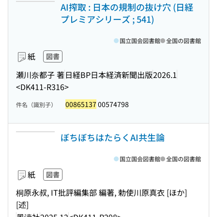
AI搾取 : 日本の規制の抜け穴 (日経
プレミアシリーズ ; 541)
国立国会図書館
全国の図書館
紙
図書
瀬川奈都子 著
日経BP日本経済新聞出版
2026.1
<DK411-R316>
00865137
00574798
件名（識別子）
ぼちぼちはたらくAI共生論
国立国会図書館
全国の図書館
紙
図書
桐原永叔, IT批評編集部 編著, 勅使川原真衣 [ほか]
[述]
風濤社
2025.12
<DK411-R298>