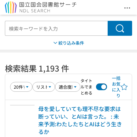
メニ
本文へ移動
検索
絞り込み条件
検索結果 1,193 件
一括
タイト
お気
ルでま
に入
とめる
り
母を愛していても理不尽な要求は
断っていい、とAIは言った。 : 未
来予測:わたしたちとAIはどう生き
るか