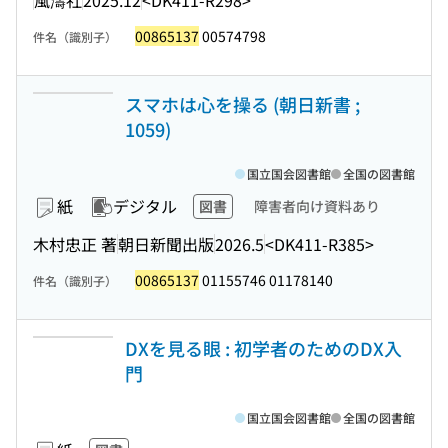
00865137
00574798
件名（識別子）
スマホは心を操る (朝日新書 ;
1059)
国立国会図書館
全国の図書館
紙
デジタル
図書
障害者向け資料あり
木村忠正 著
朝日新聞出版
2026.5
<DK411-R385>
00865137
01155746 01178140
件名（識別子）
DXを見る眼 : 初学者のためのDX入
門
国立国会図書館
全国の図書館