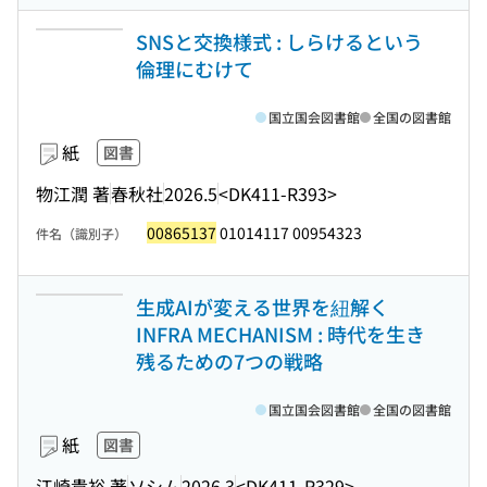
SNSと交換様式 : しらけるという
倫理にむけて
国立国会図書館
全国の図書館
紙
図書
物江潤 著
春秋社
2026.5
<DK411-R393>
00865137
01014117 00954323
件名（識別子）
生成AIが変える世界を紐解く
INFRA MECHANISM : 時代を生き
残るための7つの戦略
国立国会図書館
全国の図書館
紙
図書
江崎貴裕 著
ソシム
2026.3
<DK411-R329>