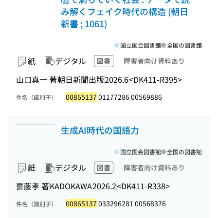
み解くフェイク時代の構造 (朝日
新書 ; 1061)
国立国会図書館
全国の図書館
紙
デジタル
図書
障害者向け資料あり
山口真一 著
朝日新聞出版
2026.6
<DK411-R395>
00865137
01177286 00569886
件名（識別子）
生成AI時代の国語力
国立国会図書館
全国の図書館
紙
デジタル
図書
障害者向け資料あり
齋藤孝 著
KADOKAWA
2026.2
<DK411-R338>
00865137
033296281 00568376
件名（識別子）