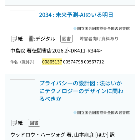
2034 : 未来予測-AIのいる明日
国立国会図書館
全国の図書館
紙
デジタル
図書
障害者向け資料あり
中島聡 著
徳間書店
2026.2
<DK411-R344>
00865137
00574798 00567712
件名（識別子）
プライバシーの設計図 : 法はいか
にテクノロジーのデザインに関わ
るべきか
国立国会図書館
全国の図書館
紙
図書
ウッドロウ・ハーツォグ 著, 山本龍彦 [ほか] 訳