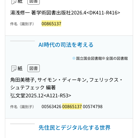
紙
図書
湯浅修一 著
学術図書出版社
2026.4
<DK411-R416>
00865137
件名（識別子）
AI時代の司法を考える
国立国会図書館
全国の図書館
紙
図書
角田美穂子, サイモン・ディーキン, フェリックス・
シュテフェック 編著
弘文堂
2025.12
<A121-R53>
00563426
00865137
00574798
件名（識別子）
先住民とデジタル化する世界