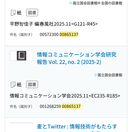
国立国会図書館
全国の図書館
紙
図書
平野智佳子 編
春風社
2025.11
<G121-R45>
00572300
00865137
件名（識別子）
情報コミュニケーション学会研究
報告 Vol. 22, no. 2 (2025-2)
国立国会図書館
紙
図書
情報コミュニケーション学会
2025.11
<EC235-R185>
001268259
00865137
件名（識別子）
麦とTwitter : 情報技術がもたらす