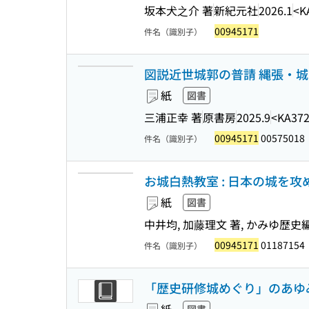
坂本犬之介 著
新紀元社
2026.1
<K
00945171
件名（識別子）
図説近世城郭の普請 縄張・
紙
図書
三浦正幸 著
原書房
2025.9
<KA372
00945171
00575018
件名（識別子）
お城白熱教室 : 日本の城を攻
紙
図書
中井均, 加藤理文 著, かみゆ歴史
00945171
01187154
件名（識別子）
「歴史研修城めぐり」のあゆみ