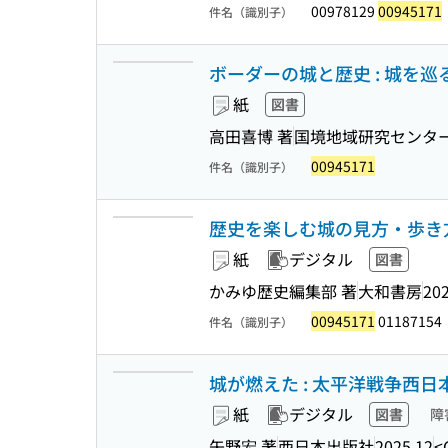
00978129
00945171
件名（識別子）
ボーダーの城と歴史 : 城を巡る
紙
図書
高田喜博 著
国境地域研究センタ
00945171
件名（識別子）
歴史を楽しむ城の見方・歩き方 (
紙
デジタル
図書
かみゆ歴史編集部 著
大和書房
202
00945171
01187154
件名（識別子）
城が燃えた : 太平洋戦争西日
紙
デジタル
図書
障
矢野宏 著
西日本出版社
2025.12
<