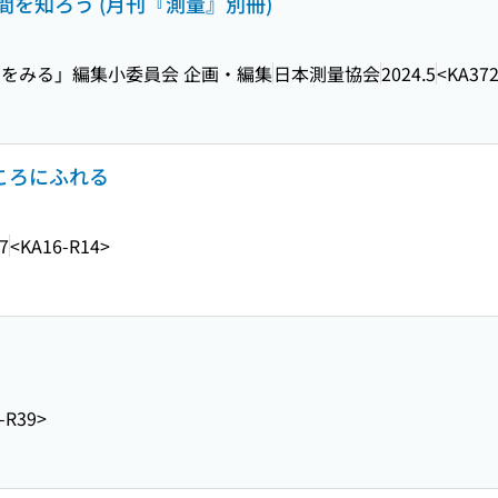
を知ろう (月刊『測量』別冊)
をみる」編集小委員会 企画・編集
日本測量協会
2024.5
<KA372
こころにふれる
7
<KA16-R14>
-R39>