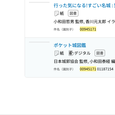
行った気になる!すごい名城 :
紙
図書
小和田哲男 監修, 香川元太郎 イ
00945171
件名（識別子）
ポケット城図鑑
紙
デジタル
図書
日本城郭協会 監修, 小和田泰経 
00945171
01187154
件名（識別子）