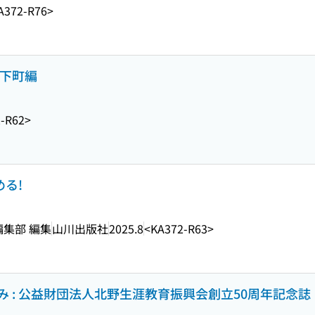
A372-R76>
城下町編
-R62>
める!
編集部 編集
山川出版社
2025.8
<KA372-R63>
 : 公益財団法人北野生涯教育振興会創立50周年記念誌