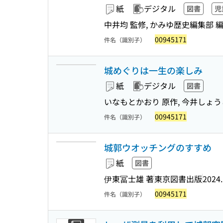
紙
デジタル
図書
児
中井均 監修, かみゆ歴史編集部 
00945171
件名（識別子）
城めぐりは一生の楽しみ
紙
デジタル
図書
いなもとかおり 原作, 今井しょうこ
00945171
件名（識別子）
城郭ウオッチングのすすめ
紙
図書
伊東冨士雄 著
東京図書出版
2024
00945171
件名（識別子）