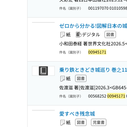
001197070 0101059
件名（識別子）
ゼロから分かる!図解日本の
紙
デジタル
図書
小和田泰経 著
世界文化社
2026.5
00945171
件名（識別子）
乗り鉄ときどき城巡り 巻之1
紙
図書
佐渡滋 著
[佐渡滋]
2026.3
<GB645
00568252
00945171
件名（識別子）
愛すべき残念城
紙
図書
児童書