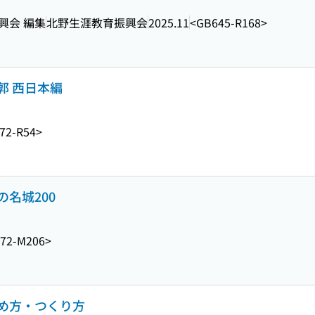
興会 編集
北野生涯教育振興会
2025.11
<GB645-R168>
郭 西日本編
72-R54>
名城200
72-M206>
め方・つくり方