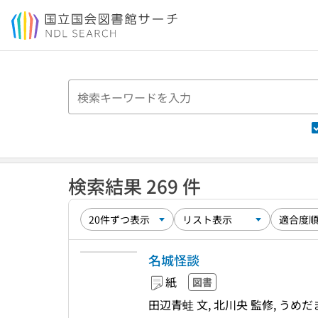
本文へ移動
検索結果 269 件
名城怪談
紙
図書
田辺青蛙 文, 北川央 監修, うめだ