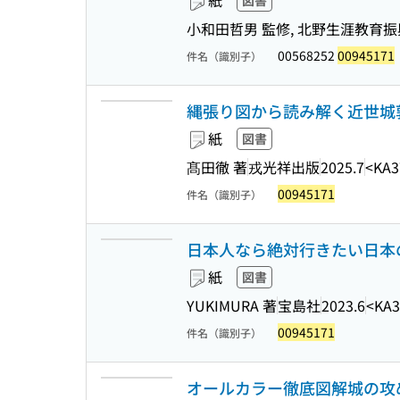
紙
図書
小和田哲男 監修, 北野生涯教育振
00568252
00945171
件名（識別子）
縄張り図から読み解く近世城
紙
図書
髙田徹 著
戎光祥出版
2025.7
<KA3
00945171
件名（識別子）
日本人なら絶対行きたい日本の
紙
図書
YUKIMURA 著
宝島社
2023.6
<KA3
00945171
件名（識別子）
オールカラー徹底図解城の攻