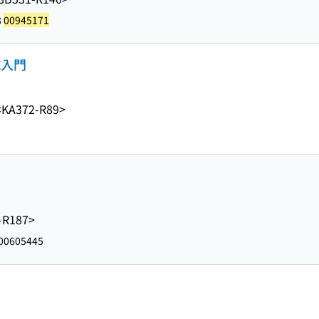
8
00945171
城入門
<KA372-R89>
1
-R187>
00605445