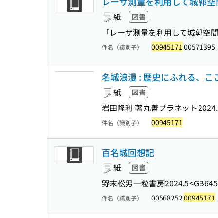
レーザ測量を利用して城郭空間
紙
図書
「レーザ測量を利用して城郭空間
00945171
00571395
件名（識別子）
名城浪漫 : 歴史にふれる、
紙
図書
岩田隆利 著
丸善プラネット
2024.
00945171
件名（識別子）
百名城回想記
紙
図書
野末松男
一粒書房
2024.5
<GB645
00568252
00945171
件名（識別子）