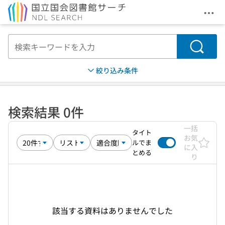
メニ
本文へ移動
検索
絞り込み条件
検索結果 0件
一括
タイト
お気
ルでま
に入
とめる
り
該当する資料はありませんでした