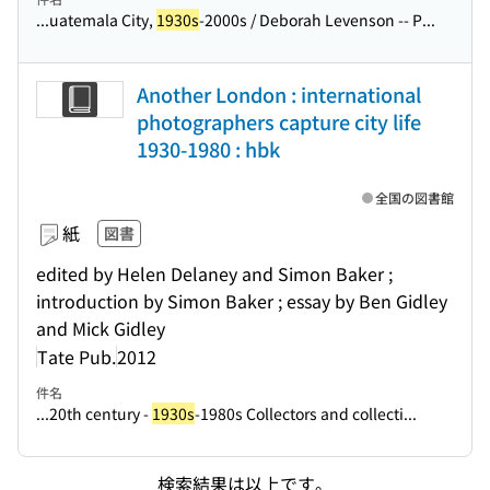
...uatemala City,
1930s
-2000s / Deborah Levenson -- P...
Another London : international
photographers capture city life
1930-1980 : hbk
全国の図書館
紙
図書
edited by Helen Delaney and Simon Baker ;
introduction by Simon Baker ; essay by Ben Gidley
and Mick Gidley
Tate Pub.
2012
件名
...20th century -
1930s
-1980s Collectors and collecti...
検索結果は以上です。