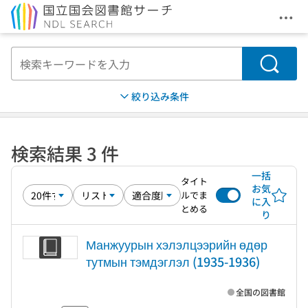
メニ
本文へ移動
検索
絞り込み条件
検索結果 3 件
一括
タイト
お気
ルでま
に入
とめる
り
Манжуурын хэлэлцээрийн өдөр
тутмын тэмдэглэл (1935-1936)
全国の図書館