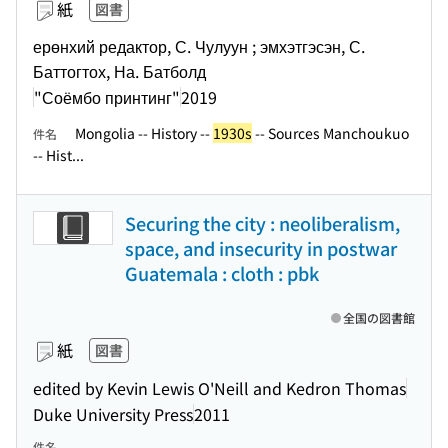
紙
図書
ерөнхий редактор, С. Чулуун ; эмхэтгэсэн, С.
Баттогтох, На. Батболд
"Соёмбо принтинг"
2019
Mongolia -- History --
1930s
-- Sources Manchoukuo
件名
-- Hist...
Securing the city : neoliberalism,
space, and insecurity in postwar
Guatemala : cloth : pbk
全国の図書館
紙
図書
edited by Kevin Lewis O'Neill and Kedron Thomas
Duke University Press
2011
件名