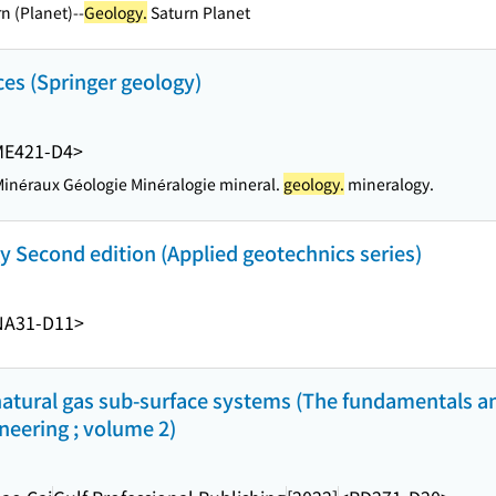
n (Planet)--
Geology.
Saturn Planet
es (Springer geology)
ME421-D4>
néraux Géologie Minéralogie mineral.
geology.
mineralogy.
y Second edition (Applied geotechnics series)
NA31-D11>
natural gas sub-surface systems (The fundamentals a
neering ; volume 2)