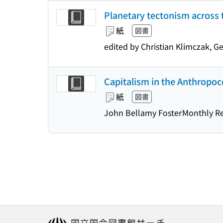
Planetary tectonism across 
紙
図書
edited by Christian Klimczak, Ge
Capitalism in the Anthropoce
紙
図書
John Bellamy Foster
Monthly Re