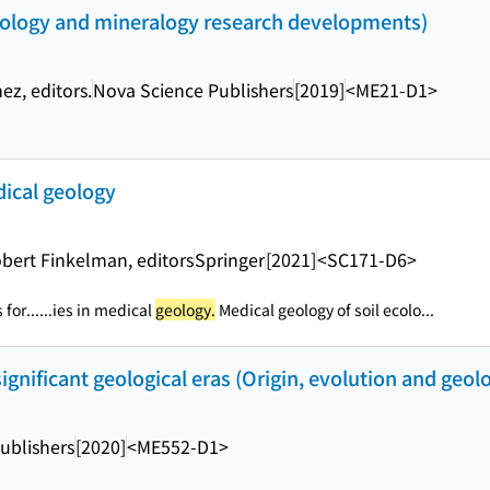
eology and mineralogy research developments)
z, editors.
Nova Science Publishers
[2019]
<ME21-D1>
dical geology
obert Finkelman, editors
Springer
[2021]
<SC171-D6>
for...
...ies in medical
geology.
Medical geology of soil ecolo...
gnificant geological eras (Origin, evolution and geolog
ublishers
[2020]
<ME552-D1>