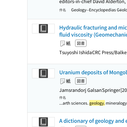
editors-in-chief David Alderton, 
Geology--Encyclopedias Géol
件名
Hydraulic fracturing and mic
fluid viscosity (Geomechanic
紙
図書
Tsuyoshi Ishida
CRC Press/Balk
Uranium deposits of Mongoli
紙
図書
Jamsrandorj Galsan
Springer
[20
件名
...arth sciences.
geology.
mineralogy
A dictionary of geology and e