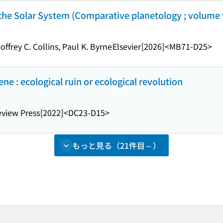
the Solar System (Comparative planetology ; volume
offrey C. Collins, Paul K. Byrne
Elsevier
[2026]
<MB71-D25>
ne : ecological ruin or ecological revolution
view Press
[2022]
<DC23-D15>
もっと見る（21件目～）