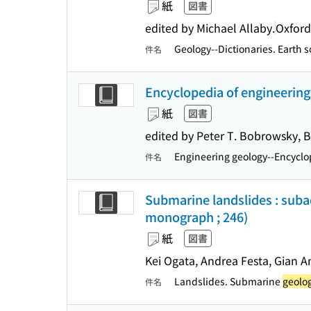
紙
図書
edited by Michael Allaby.
Oxford
Geology--Dictionaries. Earth s
件名
Encyclopedia of engineering 
紙
図書
edited by Peter T. Bobrowsky, B
Engineering geology--Encyclo
件名
Submarine landslides : suba
monograph ; 246)
紙
図書
Kei Ogata, Andrea Festa, Gian An
Landslides. Submarine
geolo
件名