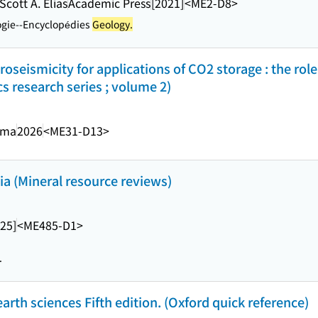
Scott A. Elias
Academic Press
[2021]
<ME2-D8>
ogie--Encyclopédies
Geology.
roseismicity for applications of CO2 storage : the role
s research series ; volume 2)
ema
2026
<ME31-D13>
a (Mineral resource reviews)
25]
<ME485-D1>
.
arth sciences Fifth edition. (Oxford quick reference)