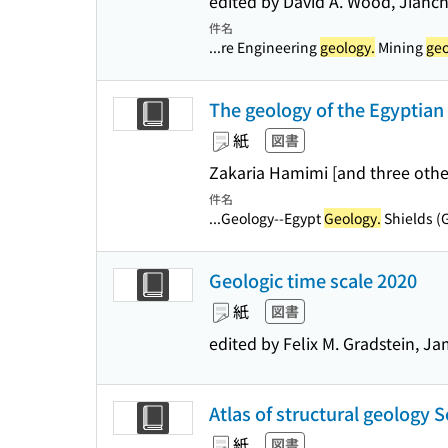
edited by David A. Wood, Jianc
件名
...re Engineering
geology.
Mining
geo
The geology of the Egyptian
紙
図書
Zakaria Hamimi [and three other
件名
...Geology--Egypt
Geology.
Shields (
Geologic time scale 2020
紙
図書
edited by Felix M. Gradstein, J
Atlas of structural geology 
紙
図書