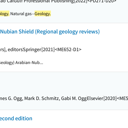
hao Cai
Gulf Professional Publishing
[2022]
<PD271-D20>
logy.
Natural gas--
Geology.
 Nubian Shield (Regional geology reviews)
s], editors
Springer
[2021]
<ME652-D1>
Geology) Arabian-Nub...
ames G. Ogg, Mark D. Schmitz, Gabi M. Ogg
Elsevier
[2020]
<ME5
Second edition