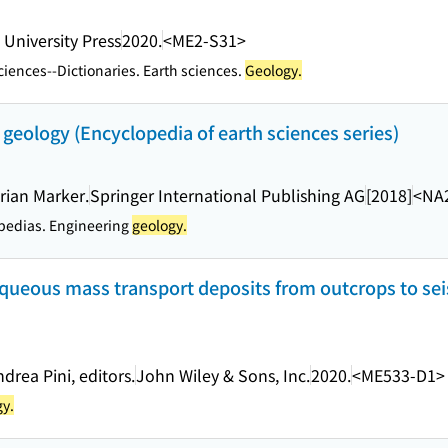
 University Press
2020.
<ME2-S31>
ciences--Dictionaries. Earth sciences.
Geology.
geology (Encyclopedia of earth sciences series)
rian Marker.
Springer International Publishing AG
[2018]
<NA
pedias. Engineering
geology.
queous mass transport deposits from outcrops to sei
drea Pini, editors.
John Wiley & Sons, Inc.
2020.
<ME533-D1>
gy.