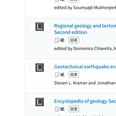
edited by Soumyajit Mukherjee
Regional geology and tecton
Second edition
紙
図書
edited by Domenico Chiarella, N
Geotechnical earthquake en
紙
図書
Steven L. Kramer and Jonathan
Encyclopedia of geology Sec
紙
図書