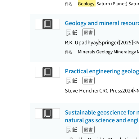
Geology.
Saturn (Planet) Satur
件名
Geology and mineral resourc
紙
図書
R.K. Upadhyay
Springer
[2025]
<
Minerals Geology Mineralogy Mi
件名
Practical engineering geolog
紙
図書
Steve Hencher
CRC Press
2024
<
Sustainable geoscience for 
natural gas science and engi
紙
図書