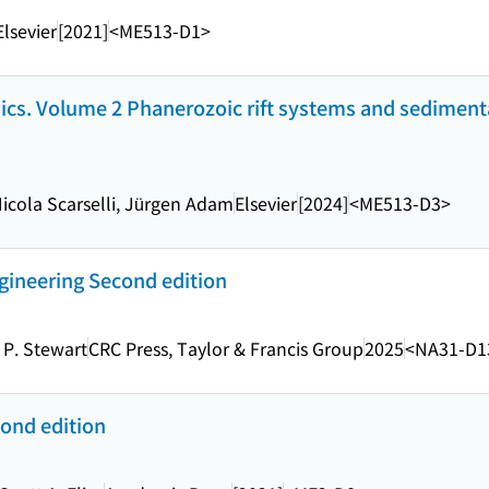
Elsevier
[2021]
<ME513-D1>
ics. Volume 2 Phanerozoic rift systems and sediment
icola Scarselli, Jürgen Adam
Elsevier
[2024]
<ME513-D3>
gineering Second edition
 P. Stewart
CRC Press, Taylor & Francis Group
2025
<NA31-D1
ond edition