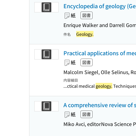
Encyclopedia of geology (G
紙
図書
Enrique Walker and Darrell Gome
Geology.
件名
Practical applications of me
紙
図書
Malcolm Siegel, Olle Selinus, R
内容細目
...ctical medical
geology.
Techniques 
A comprehensive review of si
紙
図書
Miko Avci, editor
Nova Science P