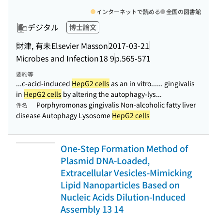
インターネットで読める
全国の図書館
デジタル
博士論文
財津, 有未
Elsevier Masson
2017-03-21
Microbes and Infection
18 9
p.565-571
要約等
...c-acid-induced
HepG2 cells
as an in vitro...
... gingivalis
in
HepG2 cells
by altering the autophagy-lys...
Porphyromonas gingivalis Non-alcoholic fatty liver
件名
disease Autophagy Lysosome
HepG2 cells
One-Step Formation Method of
Plasmid DNA-Loaded,
Extracellular Vesicles-Mimicking
Lipid Nanoparticles Based on
Nucleic Acids Dilution-Induced
Assembly 13 14