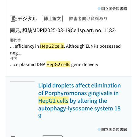
国立国会図書館
デジタル
博士論文
障害者向け資料あり
岡見, 和哉
MDPI
2025-03-19
Cells
p.art. no. 1183-
要約等
... efficiency in
HepG2 cells
. Although ELNPs possessed
neg...
件名
...ce plasmid DNA
HepG2 cells
gene delivery
Lipid droplets affect elimination
of Porphyromonas gingivalis in
HepG2 cells
by altering the
autophagy-lysosome system 18
9
国立国会図書館