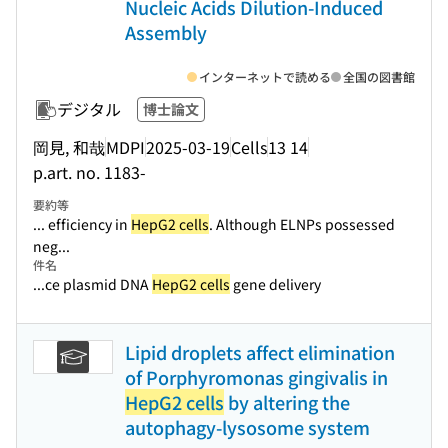
Nucleic Acids Dilution-Induced
Assembly
インターネットで読める
全国の図書館
デジタル
博士論文
岡見, 和哉
MDPI
2025-03-19
Cells
13 14
p.art. no. 1183-
要約等
... efficiency in
HepG2 cells
. Although ELNPs possessed
neg...
件名
...ce plasmid DNA
HepG2 cells
gene delivery
Lipid droplets affect elimination
of Porphyromonas gingivalis in
HepG2 cells
by altering the
autophagy-lysosome system