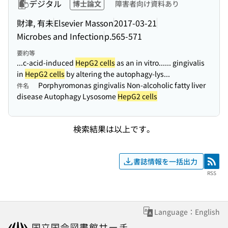
デジタル
博士論文
障害者向け資料あり
財津, 有未
Elsevier Masson
2017-03-21
Microbes and Infection
p.565-571
要約等
...c-acid-induced
HepG2 cells
as an in vitro...
... gingivalis
in
HepG2 cells
by altering the autophagy-lys...
Porphyromonas gingivalis Non-alcoholic fatty liver
件名
disease Autophagy Lysosome
HepG2 cells
検索結果は以上です。
書誌情報を一括出力
RSS
RSS
Language：English