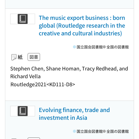
The music export business : born
global (Routledge research in the
creative and cultural industries)
国立国会図書館
全国の図書館
紙
図書
Stephen Chen, Shane Homan, Tracy Redhead, and
Richard Vella
Routledge
2021
<KD111-D8>
Evolving finance, trade and
investment in Asia
国立国会図書館
全国の図書館