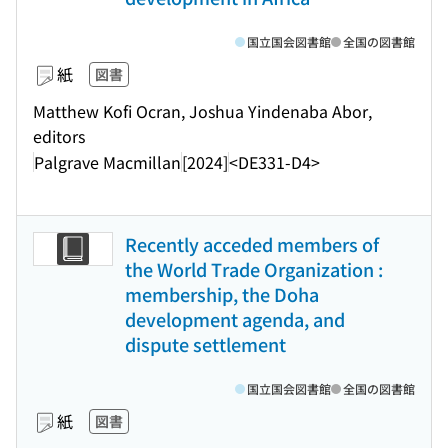
国立国会図書館
全国の図書館
紙
図書
Matthew Kofi Ocran, Joshua Yindenaba Abor,
editors
Palgrave Macmillan
[2024]
<DE331-D4>
Recently acceded members of
the World Trade Organization :
membership, the Doha
development agenda, and
dispute settlement
国立国会図書館
全国の図書館
紙
図書