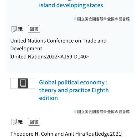
island developing states
国立国会図書館
全国の図書館
紙
図書
United Nations Conference on Trade and
Development
United Nations
2022
<A159-D140>
Global political economy :
theory and practice Eighth
edition
国立国会図書館
全国の図書館
紙
図書
Theodore H. Cohn and Anil Hira
Routledge
2021