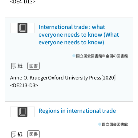
<DE4-D13>
International trade : what
everyone needs to know (What
everyone needs to know)
国立国会図書館
全国の図書館
紙
図書
Anne O. Krueger
Oxford University Press
[2020]
<DE213-D3>
Regions in international trade
国立国会図書館
紙
図書