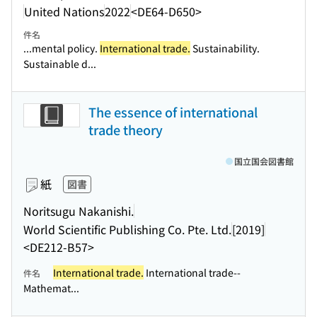
United Nations
2022
<DE64-D650>
件名
...mental policy.
International trade.
Sustainability.
Sustainable d...
The essence of international
trade theory
国立国会図書館
紙
図書
Noritsugu Nakanishi.
World Scientific Publishing Co. Pte. Ltd.
[2019]
<DE212-B57>
International trade.
International trade--
件名
Mathemat...