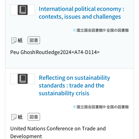
International political economy :
contexts, issues and challenges
国立国会図書館
全国の図書館
紙
図書
Peu Ghosh
Routledge
2024
<A74-D114>
Reflecting on sustainability
standards : trade and the
sustainability crisis
国立国会図書館
全国の図書館
紙
図書
United Nations Conference on Trade and
Development