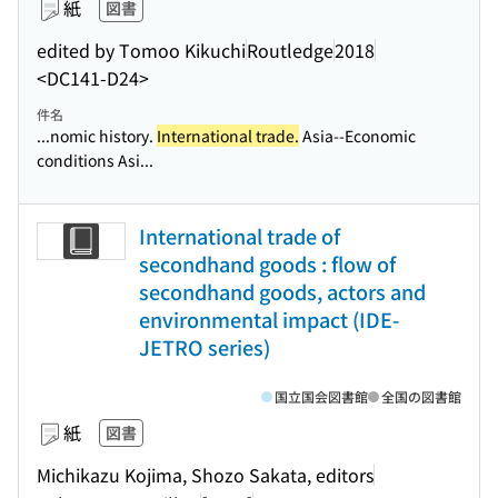
紙
図書
edited by Tomoo Kikuchi
Routledge
2018
<DC141-D24>
件名
...nomic history.
International trade.
Asia--Economic
conditions Asi...
International trade of
secondhand goods : flow of
secondhand goods, actors and
environmental impact (IDE-
JETRO series)
国立国会図書館
全国の図書館
紙
図書
Michikazu Kojima, Shozo Sakata, editors