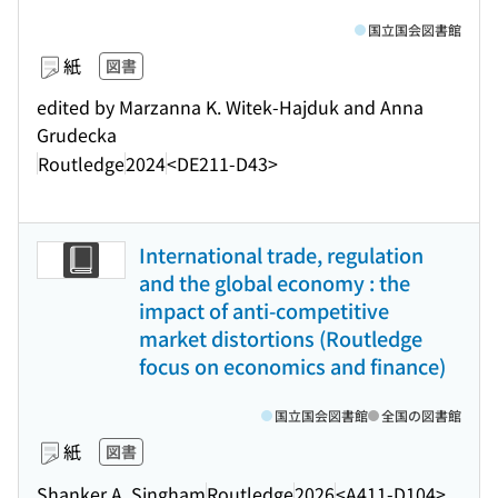
国立国会図書館
紙
図書
edited by Marzanna K. Witek-Hajduk and Anna
Grudecka
Routledge
2024
<DE211-D43>
International trade, regulation
and the global economy : the
impact of anti-competitive
market distortions (Routledge
focus on economics and finance)
国立国会図書館
全国の図書館
紙
図書
Shanker A. Singham
Routledge
2026
<A411-D104>