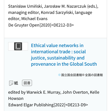
Stanisław Umiński, Jarosław M. Nazarczuk (eds.),
managing editor, Konrad Sarzyński, language
editor, Michael Evans
De Gruyter Open
[2020]
<DE212-D3>
Ethical value networks in
international trade : social
justice, sustainability and
provenance in the Global South
国立国会図書館
全国の図書館
紙
図書
edited by Warwick E. Murray, John Overton, Kelle
Howson
Edward Elgar Publishing
[2022]
<DE213-D9>