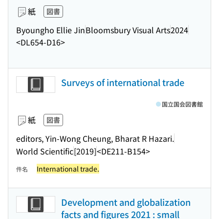
紙
図書
Byoungho Ellie Jin
Bloomsbury Visual Arts
2024
<DL654-D16>
Surveys of international trade
国立国会図書館
紙
図書
editors, Yin-Wong Cheung, Bharat R Hazari.
World Scientific
[2019]
<DE211-B154>
International trade.
件名
Development and globalization
facts and figures 2021 : small