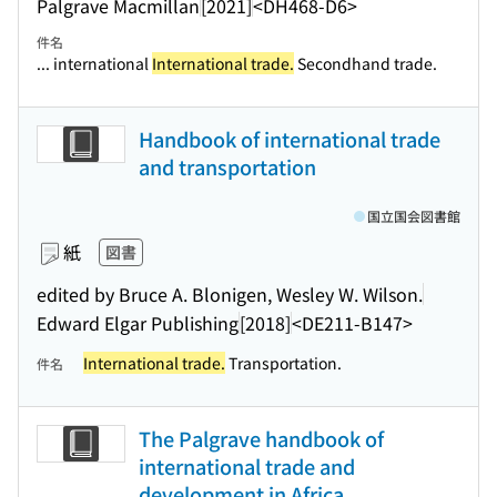
Palgrave Macmillan
[2021]
<DH468-D6>
件名
... international
International trade.
Secondhand trade.
Handbook of international trade
and transportation
国立国会図書館
紙
図書
edited by Bruce A. Blonigen, Wesley W. Wilson.
Edward Elgar Publishing
[2018]
<DE211-B147>
International trade.
Transportation.
件名
The Palgrave handbook of
international trade and
development in Africa