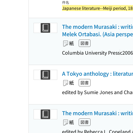
件名
Japanese literature--Meiji period, 1
The modern Murasaki : writi
Melek Ortabasi. (Asia perspec
紙
図書
Columbia University Press
c2006
A Tokyo anthology : literatu
紙
図書
edited by Sumie Jones and Char
The modern Murasaki : writi
紙
図書
edited by Rebecca L. Copeland 