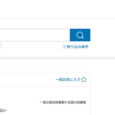
検索
絞り込み条件
一括お気に入り
国立国会図書館
全国の図書館
61>