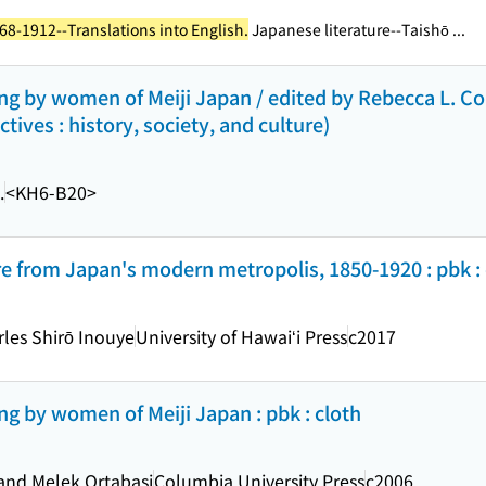
868-1912--Translations into English.
Japanese literature--Taishō ...
ng by women of Meiji Japan / edited by Rebecca L. C
tives : history, society, and culture)
.
<KH6-B20>
re from Japan's modern metropolis, 1850-1920 : pbk : 
les Shirō Inouye
University of Hawaiʻi Press
c2017
ng by women of Meiji Japan : pbk : cloth
and Melek Ortabasi
Columbia University Press
c2006