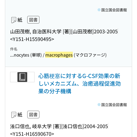
国立国会図書館
紙
図書
山田茂樹, 自治医科大学 [著]
[山田茂樹]
2003-2005
<Y151-H15590495>
件名
...nocytes (単球) /
macrophages
(マクロファージ)
心筋梗塞に対するG-CSF効果の新
しいメカニズム、治癒過程促進効
果の分子機構
国立国会図書館
紙
図書
湊口信也, 岐阜大学 [著]
[湊口信也]
2004-2005
<Y151-H16590670>