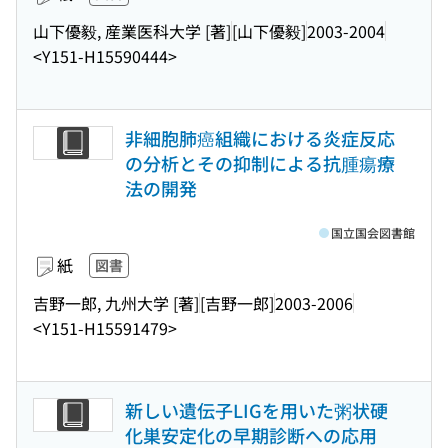
山下優毅, 産業医科大学 [著]
[山下優毅]
2003-2004
<Y151-H15590444>
非細胞肺癌組織における炎症反応
の分析とその抑制による抗腫瘍療
法の開発
国立国会図書館
紙
図書
吉野一郎, 九州大学 [著]
[吉野一郎]
2003-2006
<Y151-H15591479>
新しい遺伝子LIGを用いた粥状硬
化巣安定化の早期診断への応用