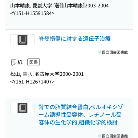
山本晴康, 愛媛大学 [著]
[山本晴康]
2003-2004
<Y151-H15591584>
脊髄損傷に対する遺伝子治療
国立国会図書館
紙
図書
松山, 幸弘, 名古屋大学
2000-2001
<Y151-H12671407>
腎での脂質結合蛋白,ペルオキシゾ
ーム誘導性受容体、レチノール受
容体の生化学的,組織化学的検討
国立国会図書館