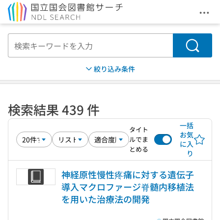
メニ
本文へ移動
検索
絞り込み条件
検索結果 439 件
一括
タイト
お気
ルでま
に入
とめる
り
神経原性慢性疼痛に対する遺伝子
導入マクロファージ脊髄内移植法
を用いた治療法の開発