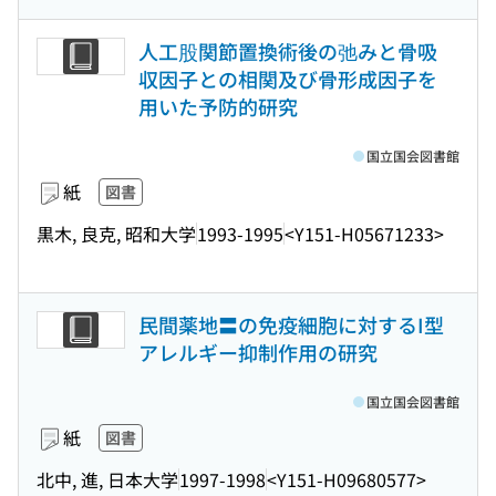
人工股関節置換術後の弛みと骨吸
収因子との相関及び骨形成因子を
用いた予防的研究
国立国会図書館
紙
図書
黒木, 良克, 昭和大学
1993-1995
<Y151-H05671233>
民間薬地〓の免疫細胞に対するI型
アレルギー抑制作用の研究
国立国会図書館
紙
図書
北中, 進, 日本大学
1997-1998
<Y151-H09680577>