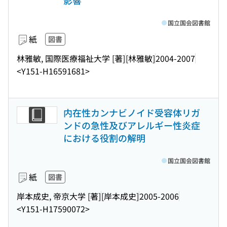
影響
国立国会図書館
紙
図書
林雅敏, 国際医療福祉大学 [著]
[林雅敏]
2004-2007
<Y151-H16591681>
内在性カンナビノイド受容体リガ
ンドの急性及びアレルギー性炎症
における役割の解明
国立国会図書館
紙
図書
岸本成史, 帝京大学 [著]
[岸本成史]
2005-2006
<Y151-H17590072>