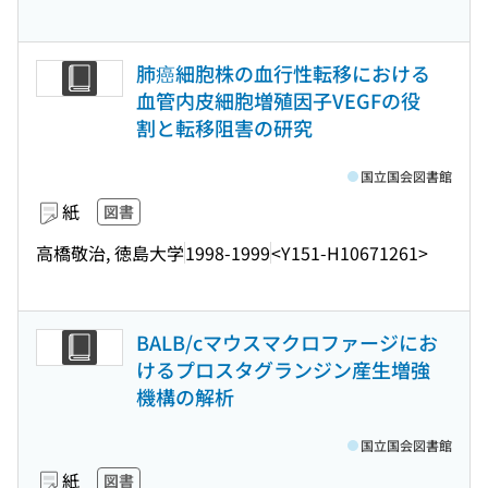
肺癌細胞株の血行性転移における
血管内皮細胞増殖因子VEGFの役
割と転移阻害の研究
国立国会図書館
紙
図書
高橋敬治, 徳島大学
1998-1999
<Y151-H10671261>
BALB/cマウスマクロファージにお
けるプロスタグランジン産生増強
機構の解析
国立国会図書館
紙
図書