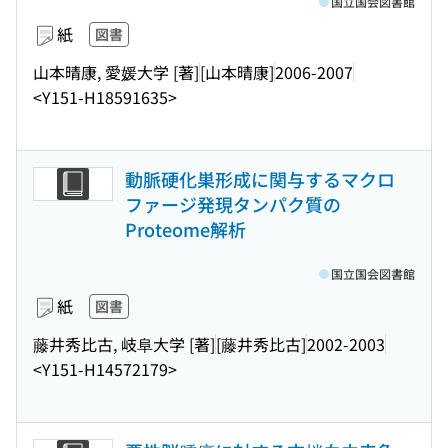
国立国会図書館
紙
図書
山本晴康, 愛媛大学 [著]
[山本晴康]
2006-2007
<Y151-H18591635>
動脈硬化巣形成に関与するマクロ
ファージ発現タンパク質の
Proteome解析
国立国会図書館
紙
図書
藤井秀比古, 岐阜大学 [著]
[藤井秀比古]
2002-2003
<Y151-H14572179>