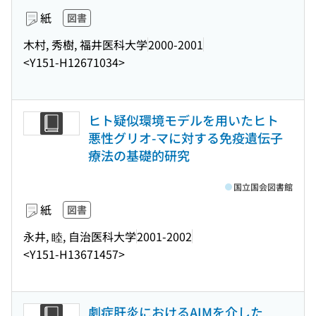
紙
図書
木村, 秀樹, 福井医科大学
2000-2001
<Y151-H12671034>
ヒト疑似環境モデルを用いたヒト
悪性グリオ-マに対する免疫遺伝子
療法の基礎的研究
国立国会図書館
紙
図書
永井, 睦, 自治医科大学
2001-2002
<Y151-H13671457>
劇症肝炎におけるAIMを介した