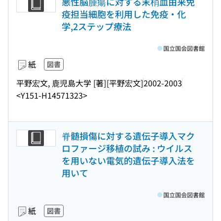
悪性脳腫瘍に対する末梢血由来免
疫担当細胞を利用した免疫・化
学,2ステップ療法
国立国会図書館
紙
図書
平野宏文, 鹿児島大学 [著]
[平野宏文]
2002-2003
<Y151-H14571323>
脊髄損傷に対する遺伝子導入マク
ロファージ移植の試み : ウイルス
を用いない電気的遺伝子導入法を
用いて
国立国会図書館
紙
図書