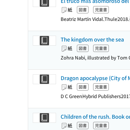
El truco más asombroso del
紙
図書
児童書
Beatriz Martín Vidal.
Thule
2018.
The kingdom over the sea
紙
図書
児童書
Zohra Nabi, illustrated by Tom
Dragon apocalypse (City of 
紙
図書
児童書
D C Green
Hybrid Publishers
201
Children of the rush. Book o
紙
図書
児童書