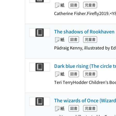
紙
図書
児童書
Catherine Fisher.
Firefly
2019.
<Y
The shadows of Rookhaven
紙
図書
児童書
Pádraig Kenny, illustrated by E
Dark blue rising (The circle tr
紙
図書
児童書
Teri Terry
Hodder Children's Bo
The wizards of Once (Wizards
紙
図書
児童書