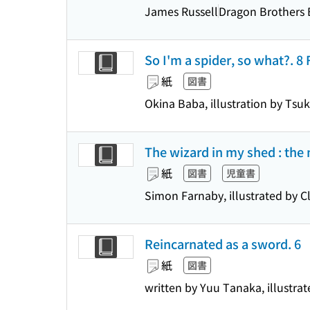
James Russell
Dragon Brothers 
So I'm a spider, so what?. 8 
紙
図書
Okina Baba, illustration by Tsuk
The wizard in my shed : the
紙
図書
児童書
Simon Farnaby, illustrated by C
Reincarnated as a sword. 6
紙
図書
written by Yuu Tanaka, illustrat