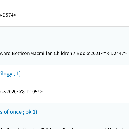
8-D574>
dward Bettison
Macmillan Children's Books
2021
<Y8-D2447>
ilogy ; 1)
oks
2020
<Y8-D1054>
 of once ; bk 1)