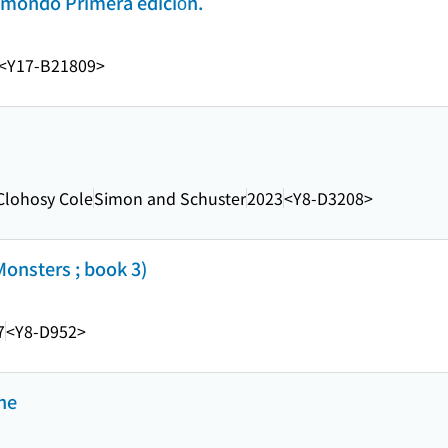
 mondo Primera edición.
<Y17-B21809>
 Clohosy Cole
Simon and Schuster
2023
<Y8-D3208>
Monsters ; book 3)
7
<Y8-D952>
ne