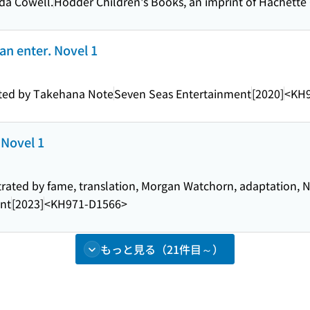
ida Cowell.
Hodder Children's Books, an imprint of Hachette
an enter. Novel 1
rated by Takehana Note
Seven Seas Entertainment
[2020]
<KH9
 Novel 1
trated by fame, translation, Morgan Watchorn, adaptation, N
ent
[2023]
<KH971-D1566>
もっと見る（21件目～）