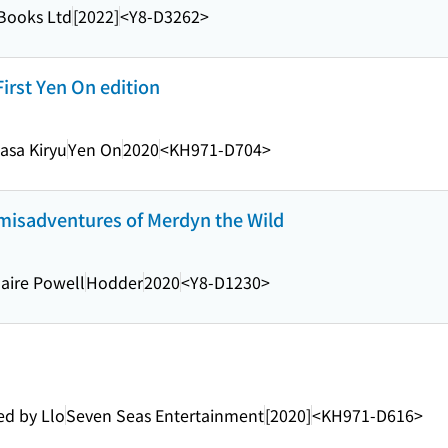
Books Ltd
[2022]
<Y8-D3262>
First Yen On edition
asa Kiryu
Yen On
2020
<KH971-D704>
 misadventures of Merdyn the Wild
laire Powell
Hodder
2020
<Y8-D1230>
ed by Llo
Seven Seas Entertainment
[2020]
<KH971-D616>