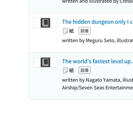
written and illustrated by Cress
The hidden dungeon only I c
紙
図書
written by Meguru Seto, illust
The world's fastest level up.
紙
図書
written by Nagato Yamata, illus
Airship/Seven Seas Entertainm