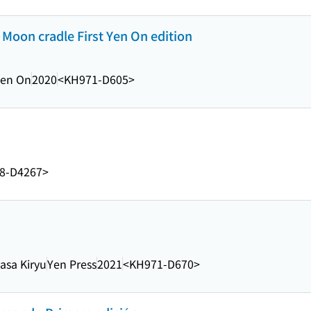
 Moon cradle First Yen On edition
en On
2020
<KH971-D605>
8-D4267>
asa Kiryu
Yen Press
2021
<KH971-D670>