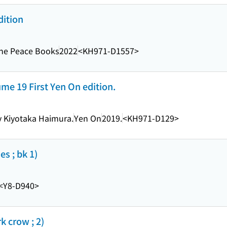
dition
ne Peace Books
2022
<KH971-D1557>
ume 19 First Yen On edition.
y Kiyotaka Haimura.
Yen On
2019.
<KH971-D129>
s ; bk 1)
<Y8-D940>
k crow ; 2)