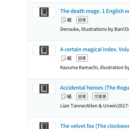
The death mage. 1 English e
紙
図書
Densuke, illustrations by Ban!
O
A certain magical index. Vol
紙
図書
Kazuma Kamachi, illustration b
Accidental heroes (The Rogue
紙
図書
児童書
Lian Tanner
Allen & Unwin
2017
The velvet fox (The clockwor