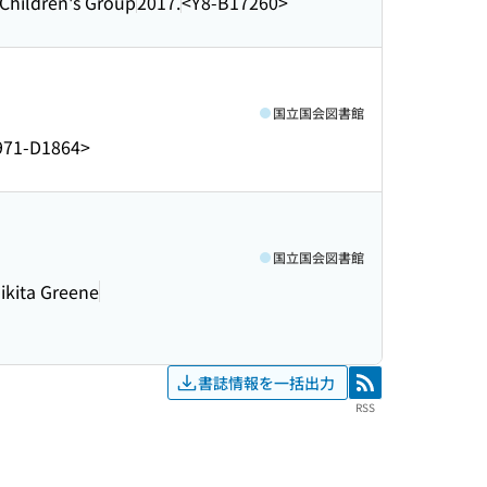
 Children's Group
2017.
<Y8-B17260>
国立国会図書館
71-D1864>
国立国会図書館
ikita Greene
書誌情報を一括出力
RSS
RSS