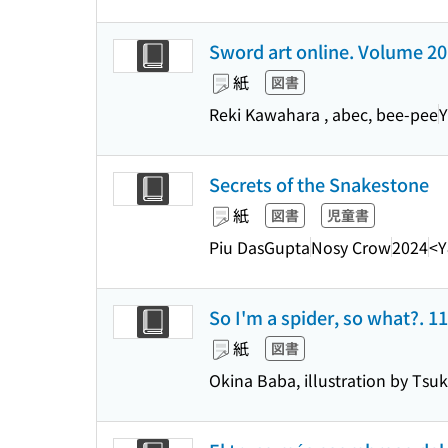
Sword art online. Volume 20
紙
図書
Reki Kawahara , abec, bee-pee
Y
Secrets of the Snakestone
紙
図書
児童書
Piu DasGupta
Nosy Crow
2024
<Y
So I'm a spider, so what?. 11
紙
図書
Okina Baba, illustration by Tsuk