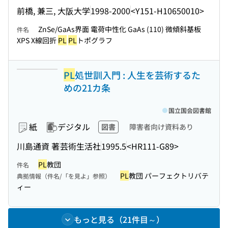
前橋, 兼三, 大阪大学
1998-2000
<Y151-H10650010>
ZnSe/GaAs界面 電荷中性化 GaAs (110) 微傾斜基板
件名
XPS X線回折
PL
PL
トポグラフ
PL
処世訓入門 : 人生を芸術するた
めの21カ条
国立国会図書館
紙
デジタル
図書
障害者向け資料あり
川島通資 著
芸術生活社
1995.5
<HR111-G89>
PL
教団
件名
PL
教団 パーフェクトリバテ
典拠情報（件名/「を見よ」参照）
ィー
もっと見る（21件目～）