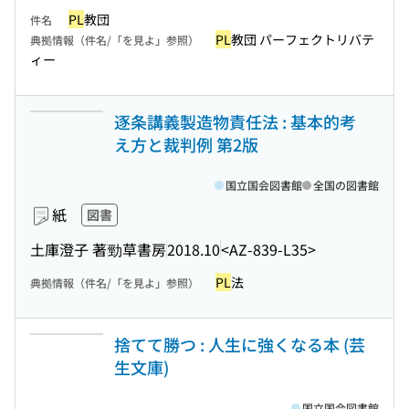
PL
教団
件名
PL
教団 パーフェクトリバテ
典拠情報（件名/「を見よ」参照）
ィー
逐条講義製造物責任法 : 基本的考
え方と裁判例 第2版
国立国会図書館
全国の図書館
紙
図書
土庫澄子 著
勁草書房
2018.10
<AZ-839-L35>
PL
法
典拠情報（件名/「を見よ」参照）
捨てて勝つ : 人生に強くなる本 (芸
生文庫)
国立国会図書館