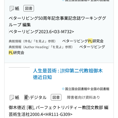
紙
図書
ベターリビング50周年記念事業記念誌ワーキンググ
ループ 編集
ベターリビング
2023.6
<D3-M732>
ベターリビング
PL
研究会
典拠情報（件名/「を見よ」参照）
ベターリビング
典拠情報（Author Heading/「を見よ」参照）
PL
研究会
人生是芸術 : 讃仰第二代教祖御木
徳近日知
国立国会図書館
全国の図書館
紙
デジタル
図書
障害者向け資料あり
御木徳近 [著], パーフェクトリバティー教団文教部 編
芸術生活社
2000.4
<HR111-G309>