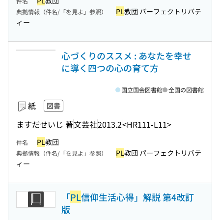
PL
教団
件名
PL
教団 パーフェクトリバテ
典拠情報（件名/「を見よ」参照）
ィー
心づくりのススメ : あなたを幸せ
に導く四つの心の育て方
国立国会図書館
全国の図書館
紙
図書
ますだせいじ 著
文芸社
2013.2
<HR111-L11>
PL
教団
件名
PL
教団 パーフェクトリバテ
典拠情報（件名/「を見よ」参照）
ィー
「
PL
信仰生活心得」解説 第4改訂
版