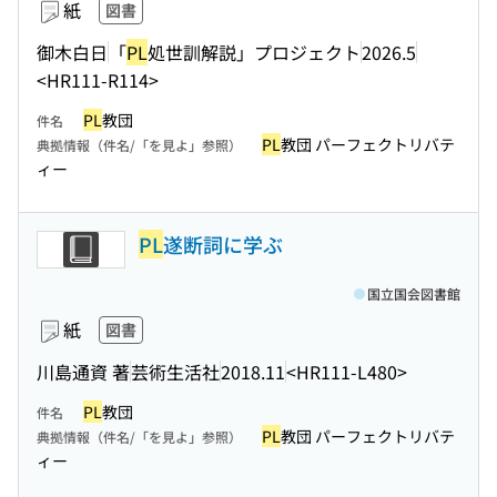
紙
図書
御木白日
「
PL
処世訓解説」プロジェクト
2026.5
<HR111-R114>
PL
教団
件名
PL
教団 パーフェクトリバテ
典拠情報（件名/「を見よ」参照）
ィー
PL
遂断詞に学ぶ
国立国会図書館
紙
図書
川島通資 著
芸術生活社
2018.11
<HR111-L480>
PL
教団
件名
PL
教団 パーフェクトリバテ
典拠情報（件名/「を見よ」参照）
ィー