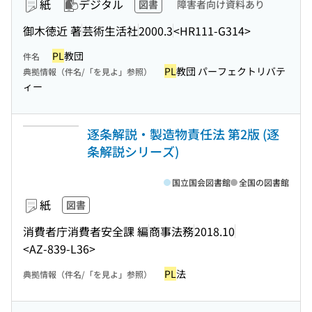
紙
デジタル
図書
障害者向け資料あり
御木徳近 著
芸術生活社
2000.3
<HR111-G314>
PL
教団
件名
PL
教団 パーフェクトリバテ
典拠情報（件名/「を見よ」参照）
ィー
逐条解説・製造物責任法 第2版 (逐
条解説シリーズ)
国立国会図書館
全国の図書館
紙
図書
消費者庁消費者安全課 編
商事法務
2018.10
<AZ-839-L36>
PL
法
典拠情報（件名/「を見よ」参照）