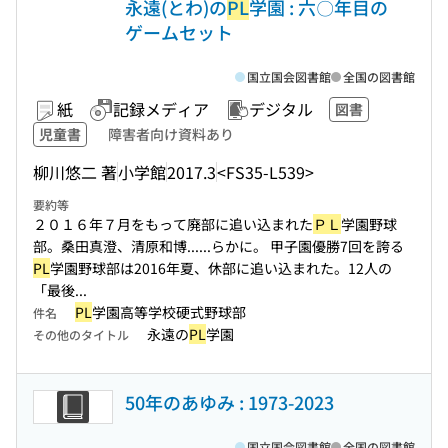
永遠(とわ)の
PL
学園 : 六〇年目の
ゲームセット
国立国会図書館
全国の図書館
紙
記録メディア
デジタル
図書
児童書
障害者向け資料あり
柳川悠二 著
小学館
2017.3
<FS35-L539>
要約等
２０１６年７月をもって廃部に追い込まれた
ＰＬ
学園野球
部。桑田真澄、清原和博...
...らかに。 甲子園優勝7回を誇る
PL
学園野球部は2016年夏、休部に追い込まれた。12人の
「最後...
PL
学園高等学校硬式野球部
件名
永遠の
PL
学園
その他のタイトル
50年のあゆみ : 1973-2023
国立国会図書館
全国の図書館