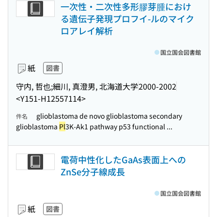
一次性・二次性多形膠芽腫におけ
る遺伝子発現プロフイ-ルのマイク
ロアレイ解析
国立国会図書館
紙
図書
守内, 哲也;細川, 真澄男, 北海道大学
2000-2002
<Y151-H12557114>
glioblastoma de novo glioblastoma secondary
件名
glioblastoma
Pl
3K-Ak1 pathway p53 functional ...
電荷中性化したGaAs表面上への
ZnSe分子線成長
国立国会図書館
紙
図書