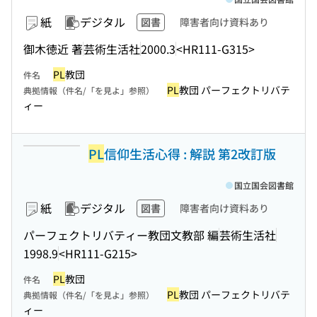
紙
デジタル
図書
障害者向け資料あり
御木徳近 著
芸術生活社
2000.3
<HR111-G315>
PL
教団
件名
PL
教団 パーフェクトリバテ
典拠情報（件名/「を見よ」参照）
ィー
PL
信仰生活心得 : 解説 第2改訂版
国立国会図書館
紙
デジタル
図書
障害者向け資料あり
パーフェクトリバティー教団文教部 編
芸術生活社
1998.9
<HR111-G215>
PL
教団
件名
PL
教団 パーフェクトリバテ
典拠情報（件名/「を見よ」参照）
ィー