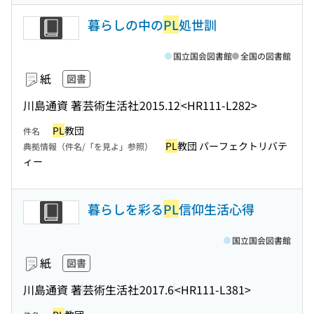
暮らしの中の
PL
処世訓
国立国会図書館
全国の図書館
紙
図書
川島通資 著
芸術生活社
2015.12
<HR111-L282>
PL
教団
件名
PL
教団 パーフェクトリバテ
典拠情報（件名/「を見よ」参照）
ィー
暮らしを彩る
PL
信仰生活心得
国立国会図書館
紙
図書
川島通資 著
芸術生活社
2017.6
<HR111-L381>