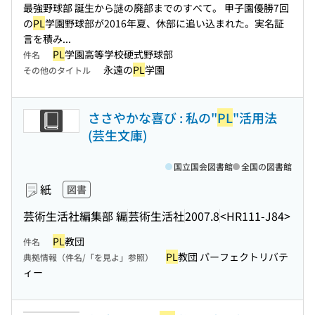
最強野球部 誕生から謎の廃部までのすべて。 甲子園優勝7回
の
PL
学園野球部が2016年夏、休部に追い込まれた。実名証
言を積み...
PL
学園高等学校硬式野球部
件名
永遠の
PL
学園
その他のタイトル
ささやかな喜び : 私の"
PL
"活用法
(芸生文庫)
国立国会図書館
全国の図書館
紙
図書
芸術生活社編集部 編
芸術生活社
2007.8
<HR111-J84>
PL
教団
件名
PL
教団 パーフェクトリバテ
典拠情報（件名/「を見よ」参照）
ィー