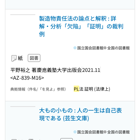
製造物責任法の論点と解釈 : 詳
解・分析「欠陥」「証明」の裁判
例
国立国会図書館
全国の図書館
紙
図書
平野裕之 著
慶應義塾大学出版会
2021.11
<AZ-839-M16>
PL
法 証明 (法律上)
典拠情報（件名/「を見よ」参照）
大もの小もの : 人の一生は自己表
現である (芸生文庫)
国立国会図書館
全国の図書館