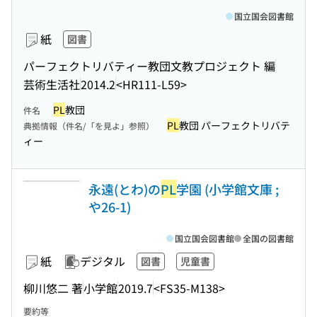
国立国会図書館
紙
図書
パーフェクトリバティー教団文教プロジェクト 編
芸術生活社
2014.2
<HR111-L59>
PL
教団
件名
PL
教団 パーフェクトリバテ
典拠情報（件名/「を見よ」参照）
ィー
永遠(とわ)の
PL
学園 (小学館文庫 ;
や26-1)
国立国会図書館
全国の図書館
紙
デジタル
図書
児童書
柳川悠二 著
小学館
2019.7
<FS35-M138>
要約等