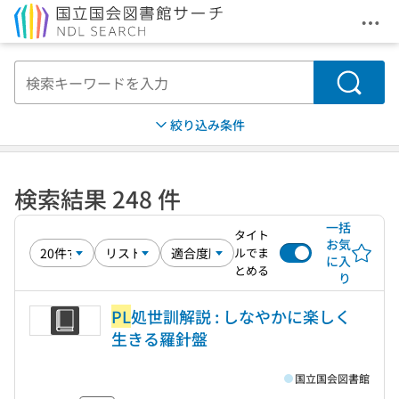
メニ
本文へ移動
検索
絞り込み条件
検索結果 248 件
一括
タイト
お気
ルでま
に入
とめる
り
PL
処世訓解説 : しなやかに楽しく
生きる羅針盤
国立国会図書館