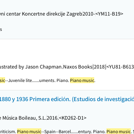
vni centar Koncertne direkcije Zagreb
2010-
<YM11-B19>
ns
llustrated by Jason Chapman.
Naxos Books
[2018]
<YU81-B613
sic
--Juvenile lite...
...uments. Piano.
Piano music
.
1880 y 1936 Primera edición. (Estudios de investigaci
e Música Boileau, S.L.
2016.
<KD262-D1>
criticism.
Piano music
--Spain--Barcel...
...entury. Piano.
Piano music
.