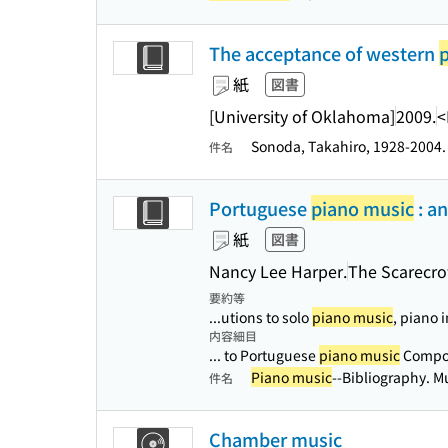
The acceptance of western
紙
図書
[University of Oklahoma]
2009.
<
Sonoda, Takahiro, 1928-2004
件名
Portuguese
piano music
: a
紙
図書
Nancy Lee Harper.
The Scarecrow
要約等
...utions to solo
piano music
, piano 
内容細目
... to Portuguese
piano music
Compose
Piano music
--Bibliography. M
件名
Chamber music