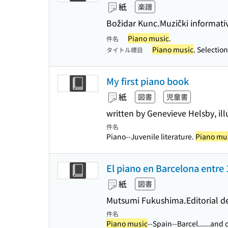
紙
楽譜
Božidar Kunc.
Muzički informati
Piano music
.
件名
Piano music
. Selectio
タイトル標目
My first piano book
紙
図書
児童書
written by Genevieve Helsby, i
件名
Piano--Juvenile literature.
Piano mu
El piano en Barcelona entre 
紙
図書
Mutsumi Fukushima.
Editorial d
件名
Piano music
--Spain--Barcel...
...and 