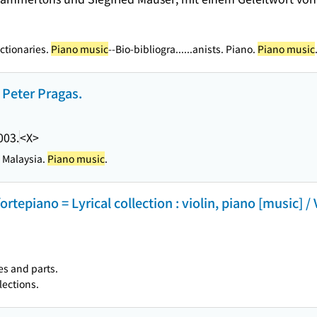
ictionaries.
Piano music
--Bio-bibliogra...
...anists. Piano.
Piano music
 Peter Pragas.
003.
<X>
 Malaysia.
Piano music
.
 fortepiano = Lyrical collection : violin, piano [music]
es and parts.
elections.