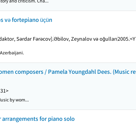
story and criticism. Cha...
əs və fortepiano üçün
edaktor, Sərdar Fərəcov].
Əbilov, Zeynalov və oğulları
2005.
<Y
 Azerbaijani.
men composers / Pamela Youngdahl Dees. (Music refer
331>
Music by wom...
r arrangements for piano solo