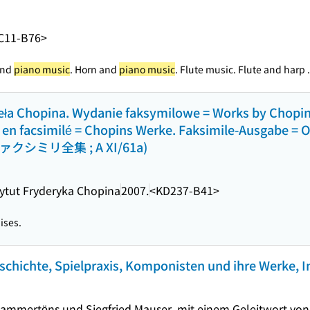
C11-B76>
and
piano music
. Horn and
piano music
. Flute music. Flute and harp .
ieła Chopina. Wydanie faksymilowe = Works by Chopin.
 en facsimilé = Chopins Werke. Faksimile-Ausgabe = O
ァクシミリ全集 ; A XI/61a)
ytut Fryderyka Chopina
2007.
<KD237-B41>
ises.
eschichte, Spielpraxis, Komponisten und ihre Werke, I
ammertöns und Siegfried Mauser, mit einem Geleitwort von