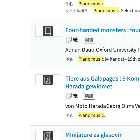
Piano music
.
件名
Piano music
. Selectio
タイトル標目
Four-handed monsters : four
紙
図書
Adrian Daub.
Oxford University 
Piano music
(4 hands)--19th c
件名
Tiere aus Galapagos : 9 Komp
Harada gewidmet
紙
楽譜
von Moto Harada
Georg Olms Ve
Piano music
.
件名
Minijature za glasovir