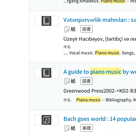
...fgang Amadeus.
Piano music
-- Hi
Vətənpərvərlik mahnıları : s
紙
図書
Üzeyir Hacıbəyov, [tərtibçi və r
件名
.... Vocal music.
Piano music
. Songs,
A guide to
piano music
by wo
紙
図書
Greenwood Press
2002-
<KD2-B
Piano music
-- Bibliography. 
件名
Bach goes world : 14 popula
紙
楽譜