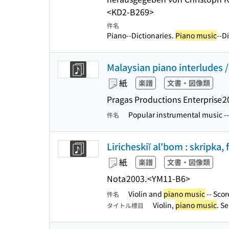
<KD2-B269>
件名
Piano--Dictionaries.
Piano music
--D
Malaysian piano interludes /
紙
楽譜
文書・図像類
Pragas Productions Enterprise
2
Popular instrumental music --
件名
Liricheskiĭ al'bom : skripka,
紙
楽譜
文書・図像類
Nota
2003.
<YM11-B6>
Violin and
piano music
-- Scor
件名
Violin,
piano music
. S
タイトル標目