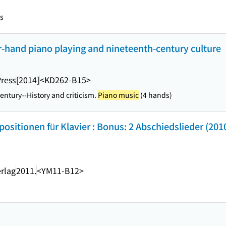
ns
-hand piano playing and nineteenth-century culture
Press
[2014]
<KD262-B15>
entury--History and criticism.
Piano music
(4 hands)
ositionen für Klavier : Bonus: 2 Abschiedslieder (2010
rlag
2011.
<YM11-B12>