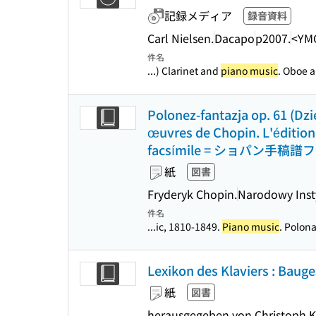
記録メディア
録音資料
Carl Nielsen.
Dacapo
p2007.
<YM
件名
...) Clarinet and
piano music
. Oboe 
Polonez-fantazja op. 61 (Dz
œuvres de Chopin. L'édition
facsímile = ショパン手稿譜フ
紙
図書
Fryderyk Chopin.
Narodowy Inst
件名
...ic, 1810-1849.
Piano music
. Polona
Lexikon des Klaviers : Baug
紙
図書
herausgegeben von Christoph K