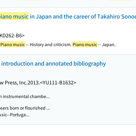
piano music
in Japan and the career of Takahiro Sonoda
KD262-B6>
.
Piano music
-- History and criticism.
Piano music
-- Japan.
n introduction and annotated bibliography
 Press, Inc.
2013.
<YU111-B1632>
in instrumental chambe...
rs born or flourished ...
usic--Portuga...