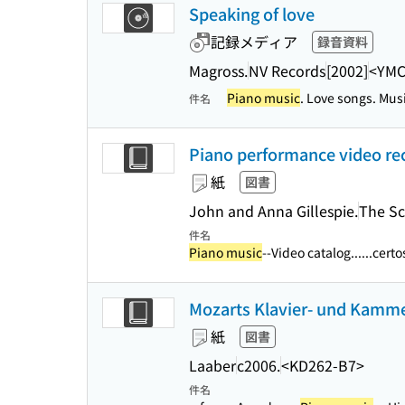
Speaking of love
記録メディア
録音資料
Magross.
NV Records
[2002]
<YMC
Piano music
. Love songs. Musi
件名
Piano performance video rec
紙
図書
John and Anna Gillespie.
The Sc
件名
Piano music
--Video catalog...
...cert
Mozarts Klavier- und Kamme
紙
図書
Laaber
c2006.
<KD262-B7>
件名