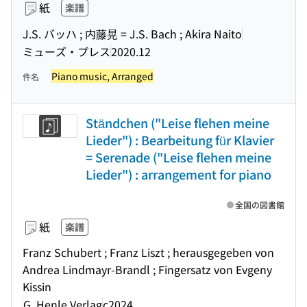
紙
楽譜
J.S. バッハ ; 内藤晃 = J.S. Bach ; Akira Naito
ミューズ・プレス
2020.12
Piano music, Arranged
件名
Ständchen ("Leise flehen meine
Lieder") : Bearbeitung für Klavier
= Serenade ("Leise flehen meine
Lieder") : arrangement for piano
全国の図書館
紙
楽譜
Franz Schubert ; Franz Liszt ; herausgegeben von
Andrea Lindmayr-Brandl ; Fingersatz von Evgeny
Kissin
G. Henle Verlag
c2024