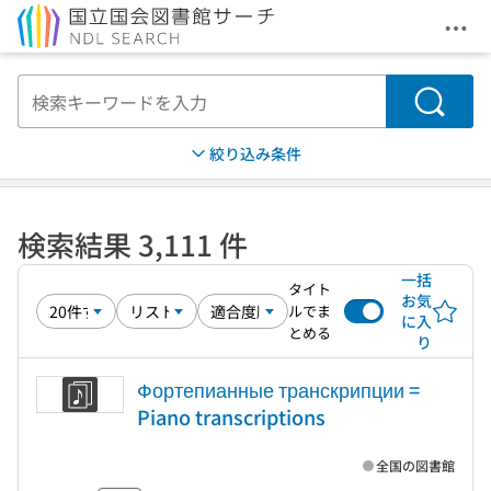
メニ
本文へ移動
検索
絞り込み条件
検索結果 3,111 件
一括
タイト
お気
ルでま
に入
とめる
り
Фортепианные транскрипции =
Piano transcriptions
全国の図書館