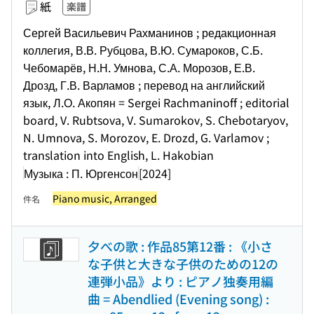
紙
楽譜
Сергей Васильевич Рахманинов ; редакционная
коллегия, В.В. Рубцова, В.Ю. Сумароков, С.Б.
Чебомарёв, Н.Н. Умнова, С.А. Морозов, Е.В.
Дрозд, Г.В. Варламов ; перевод на английский
язык, Л.О. Акопян = Sergei Rachmaninoff ; editorial
board, V. Rubtsova, V. Sumarokov, S. Chebotaryov,
N. Umnova, S. Morozov, E. Drozd, G. Varlamov ;
translation into English, L. Hakobian
Музыка : П. Юргенсон
[2024]
Piano music, Arranged
件名
夕べの歌 : 作品85第12番 : 《小さ
な子供と大きな子供のための12の
連弾小品》より : ピアノ独奏用編
曲 = Abendlied (Evening song) :