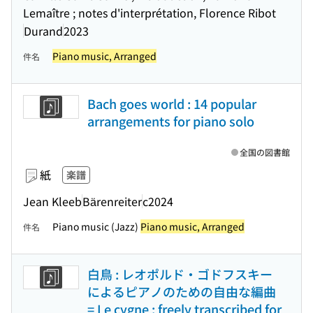
Lemaître ; notes d'interprétation, Florence Ribot
Durand
2023
Piano music, Arranged
件名
Bach goes world : 14 popular
arrangements for piano solo
全国の図書館
紙
楽譜
Jean Kleeb
Bärenreiter
c2024
Piano music (Jazz)
Piano music, Arranged
件名
白鳥 : レオポルド・ゴドフスキー
によるピアノのための自由な編曲
= Le cygne : freely transcribed for