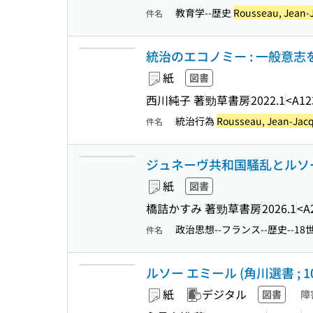
教育学--歴史
Rousseau, Jean-
件名
統治のエコノミー : 一般意
紙
図書
西川純子 著
勁草書房
2022.1
<A12
統治行為
Rousseau, Jean-Jac
件名
ジュネーヴ共和国騒乱とルソー
紙
図書
橋詰かすみ 著
勁草書房
2026.1
<A
政治思想--フランス--歴史--18
件名
ルソー エミール (角川選書 ; 
紙
デジタル
図書
障