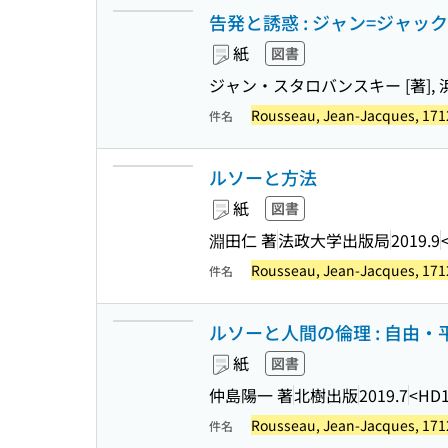
告発と誘惑 : ジャン=ジャック
紙
図書
ジャン・スタロバンスキー [著], 
Rousseau, Jean-Jacques, 171
件名
ルソーと方法
紙
図書
淵田仁 著
法政大学出版局
2019.9
Rousseau, Jean-Jacques, 171
件名
ルソーと人間の倫理 : 自由
紙
図書
仲島陽一 著
北樹出版
2019.7
<HD1
Rousseau, Jean-Jacques, 171
件名