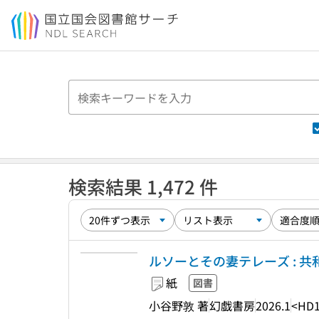
本文へ移動
検索結果 1,472 件
ルソーとその妻テレーズ : 
紙
図書
小谷野敦 著
幻戯書房
2026.1
<HD1