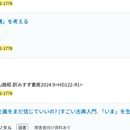
2-1778
虚構」を考える
>
2-1778
山路昭 訳
みすず書房
2024.9
<HD122-R1>
2-1778
主主義をまだ信じていいの? (すごい古典入門. 「いま」を
ジタル
図書
障害者向け資料あり