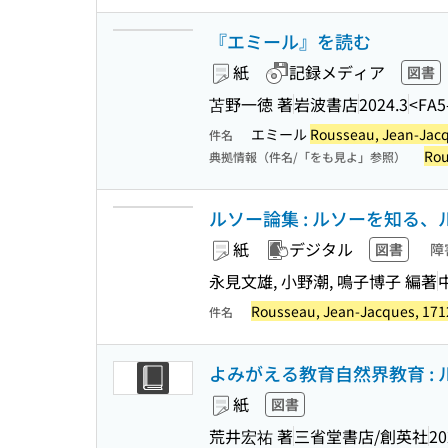
『エミール』を読む
紙
記録メディア
図書
苫野一徳 著
岩波書店
2024.3
<FA5
エミール
Rousseau, Jean-Jac
件名
Rou
典拠情報（件名/「をも見よ」参照）
ルソー論集 : ルソーを知る、
紙
デジタル
図書
障
永見文雄, 小野潮, 鳴子博子 編著
Rousseau, Jean-Jacques, 171
件名
よみがえる教育自然界教育 :
紙
図書
荒井宏祐 著
三省堂書店/創英社
20