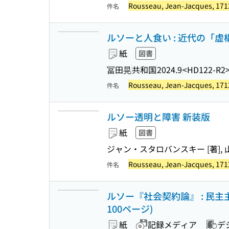
Rousseau, Jean-Jacques, 171
件名
ルソーと人食い : 近代の「
紙
図書
冨田晃
共和国
2024.9
<HD122-R2
Rousseau, Jean-Jacques, 171
件名
ルソー透明と障害 新装版
紙
図書
ジャン・スタロバンスキー [著], 
Rousseau, Jean-Jacques, 171
件名
ルソー『社会契約論』 : 民
100ページ)
紙
記録メディア
デ