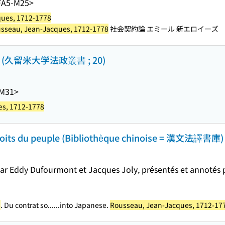
FA5-M25>
ques, 1712-1778
sseau, Jean-Jacques, 1712-1778
社会契約論 エミール 新エロイーズ
久留米大学法政叢書 ; 20)
-M31>
es, 1712-1778
 droits du peuple (Bibliothèque chinoise = 漢文法譯書庫)
par Eddy Dufourmont et Jacques Joly, présentés et annoté
8
. Du contrat so...
...into Japanese.
Rousseau, Jean-Jacques, 1712-17