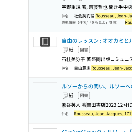
宇野重規 著, 斎藤哲也 聞き手
中
社会契約論
Rousseau, Jean-Ja
件名
Rou
典拠情報（件名/「をも見よ」参照）
自由のレッスン : オオカミ
紙
図書
石杜美弥子 著
盛岡出版コミュニ
自由意志
Rousseau, Jean-Jac
件名
ルソーからの問い、ルソーへの
紙
図書
熊谷英人 著
吉田書店
2023.12
<HD
Rousseau, Jean-Jacques, 171
件名
ジャン=ジャック・ルソー : 「