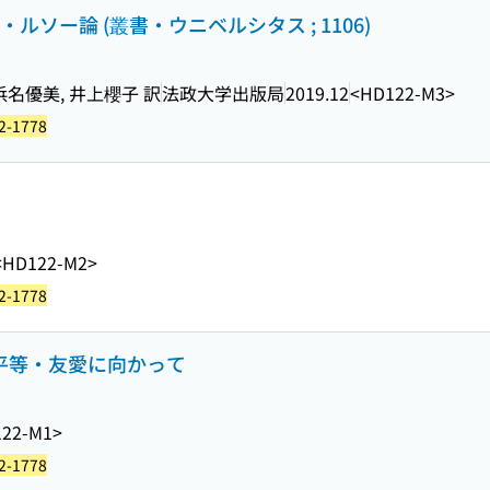
・ルソー論 (叢書・ウニベルシタス ; 1106)
浜名優美, 井上櫻子 訳
法政大学出版局
2019.12
<HD122-M3>
2-1778
<HD122-M2>
2-1778
・平等・友愛に向かって
22-M1>
2-1778