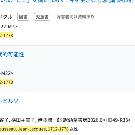
ジタル
図書
児童書
障害者向け資料あり
22-M7>
2-1778
現代的可能性
-M22>
2-1778
ントとルソー
子, 横田祐美子, 伊藤潤一郎 訳
勁草書房
2026.6
<HD49-R35>
ousseau, Jean-Jacques, 1712-1778
女性