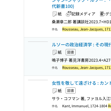
代新書100)
紙
記録メディア
デ
桑瀬章二郎 著
講談社
2023.7
<HD1
Rousseau, Jean-Jacques, 171
件名
ルソーの政治経済学 : その
紙
図書
鳴子博子 著
晃洋書房
2023.4
<A27
Rousseau, Jean-Jacques, 171
件名
女性を敬して遠ざける : カ
紙
図書
サラ・コフマン 著, ファヨル入江容
Kant, Immanuel, 1724-1804
R
件名