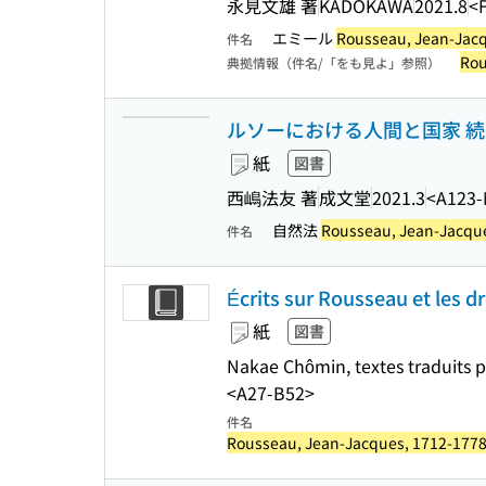
永見文雄 著
KADOKAWA
2021.8
<
エミール
Rousseau, Jean-Jac
件名
Rou
典拠情報（件名/「をも見よ」参照）
ルソーにおける人間と国家 続 (
紙
図書
西嶋法友 著
成文堂
2021.3
<A123
自然法
Rousseau, Jean-Jacqu
件名
Écrits sur Rousseau et les
紙
図書
Nakae Chômin, textes traduits 
<A27-B52>
件名
Rousseau, Jean-Jacques, 1712-177