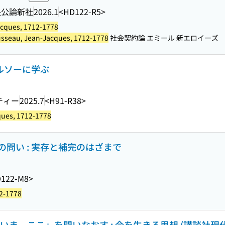
央公論新社
2026.1
<HD122-R5>
cques, 1712-1778
sseau, Jean-Jacques, 1712-1778
社会契約論 エミール 新エロイーズ
とルソーに学ぶ
ティー
2025.7
<H91-R38>
ques, 1712-1778
問い : 実存と補完のはざまで
122-M8>
2-1778
いま、ここ」を問いなおす : 今を生きる思想 (講談社現代新書 