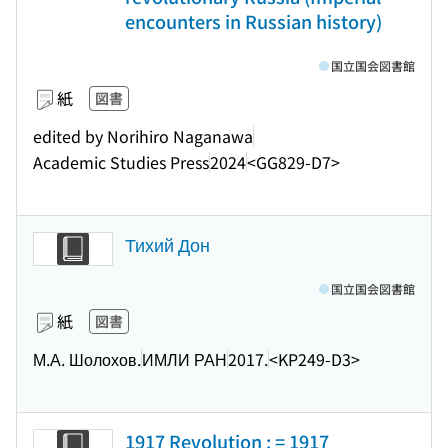
encounters in Russian history)
国立国会図書館
紙
図書
edited by Norihiro Naganawa
Academic Studies Press
2024
<GG829-D7>
Тихий Дон
国立国会図書館
紙
図書
М.А. Шолохов.
ИМЛИ РАН
2017.
<KP249-D3>
1917 Revolution : = 1917