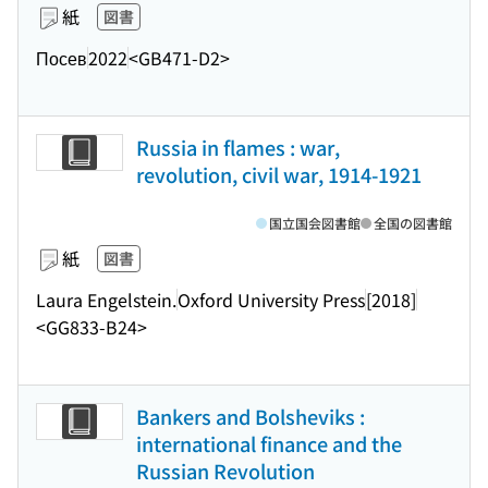
紙
図書
Посев
2022
<GB471-D2>
Russia in flames : war,
revolution, civil war, 1914-1921
国立国会図書館
全国の図書館
紙
図書
Laura Engelstein.
Oxford University Press
[2018]
<GG833-B24>
Bankers and Bolsheviks :
international finance and the
Russian Revolution