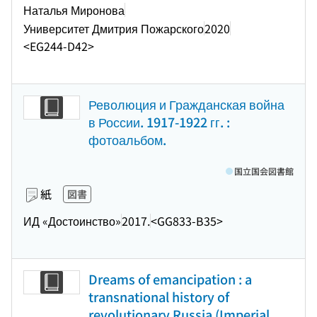
Наталья Миронова
Университет Дмитрия Пожарского
2020
<EG244-D42>
Революция и Гражданская война
в России. 1917-1922 гг. :
фотоальбом.
国立国会図書館
紙
図書
ИД «Достоинство»
2017.
<GG833-B35>
Dreams of emancipation : a
transnational history of
revolutionary Russia (Imperial