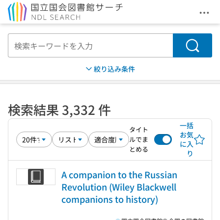
メニ
本文へ移動
検索
絞り込み条件
検索結果 3,332 件
一括
タイト
お気
ルでま
に入
とめる
り
A companion to the Russian
Revolution (Wiley Blackwell
companions to history)