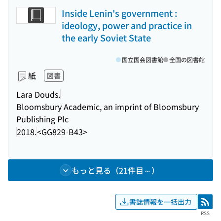
Inside Lenin's government :
ideology, power and practice in
the early Soviet State
国立国会図書館
全国の図書館
紙
図書
Lara Douds.
Bloomsbury Academic, an imprint of Bloomsbury
Publishing Plc
2018.
<GG829-B43>
もっと見る（21件目～）
書誌情報を一括出力
RSS
RSS