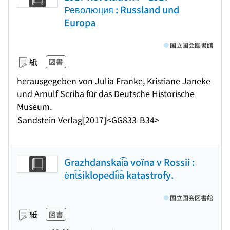
Революция : Russland und
Europa
国立国会図書館
紙
図書
herausgegeben von Julia Franke, Kristiane Janeke
und Arnulf Scriba für das Deutsche Historische
Museum.
Sandstein Verlag
[2017]
<GG833-B34>
Grazhdanskai͡a voĭna v Rossii :
ėnt͡siklopedii͡a katastrofy.
国立国会図書館
紙
図書