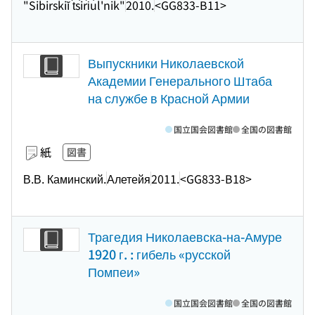
"Sibirskiĭ t͡siri͡ul'nik"
2010.
<GG833-B11>
Выпускники Николаевской
Академии Генерального Штаба
на службе в Красной Армии
国立国会図書館
全国の図書館
紙
図書
В.В. Каминский.
Алетейя
2011.
<GG833-B18>
Трагедия Николаевска-на-Амуре
1920 г. : гибель «русской
Помпеи»
国立国会図書館
全国の図書館