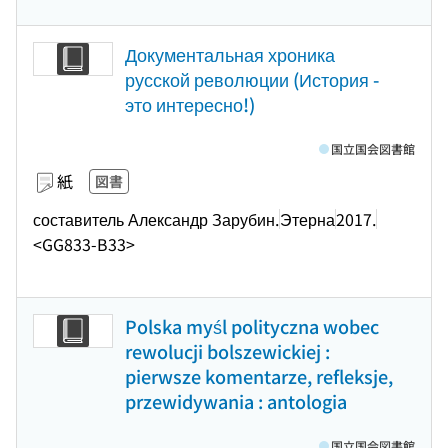
Документальная хроника
русской революции (История -
это интересно!)
国立国会図書館
紙
図書
составитель Александр Зарубин.
Этерна
2017.
<GG833-B33>
Polska myśl polityczna wobec
rewolucji bolszewickiej :
pierwsze komentarze, refleksje,
przewidywania : antologia
国立国会図書館