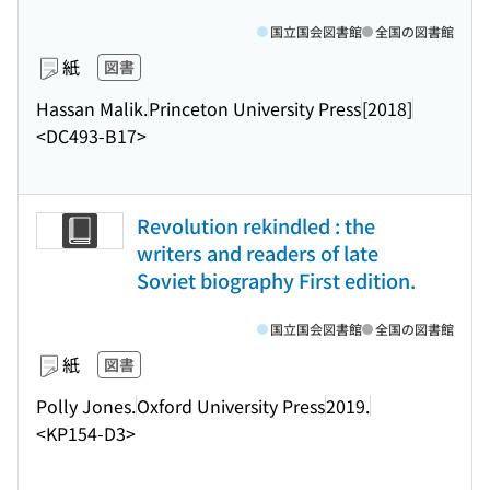
国立国会図書館
全国の図書館
紙
図書
Hassan Malik.
Princeton University Press
[2018]
<DC493-B17>
Revolution rekindled : the
writers and readers of late
Soviet biography First edition.
国立国会図書館
全国の図書館
紙
図書
Polly Jones.
Oxford University Press
2019.
<KP154-D3>