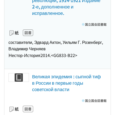
революции, 1914-1921 Издание
2-е, дополненное и
исправленное.
国立国会図書館
紙
図書
составители, Эдвард Актон, Уильям Г. Розенберг,
Владимир Черняев
Нестор-История
2014.
<GG833-B22>
Великая эпидемия : сыпной тиф
в России в первые годы
советской власти
国立国会図書館
紙
図書