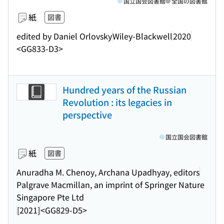
国立国会図書館
全国の図書館
紙
図書
edited by Daniel Orlovsky
Wiley-Blackwell
2020
<GG833-D3>
Hundred years of the Russian
Revolution : its legacies in
perspective
国立国会図書館
紙
図書
Anuradha M. Chenoy, Archana Upadhyay, editors
Palgrave Macmillan, an imprint of Springer Nature
Singapore Pte Ltd
[2021]
<GG829-D5>