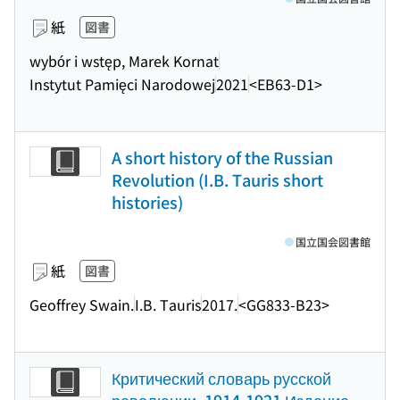
紙
図書
wybór i wstęp, Marek Kornat
Instytut Pamięci Narodowej
2021
<EB63-D1>
A short history of the Russian
Revolution (I.B. Tauris short
histories)
国立国会図書館
紙
図書
Geoffrey Swain.
I.B. Tauris
2017.
<GG833-B23>
Критический словарь русской