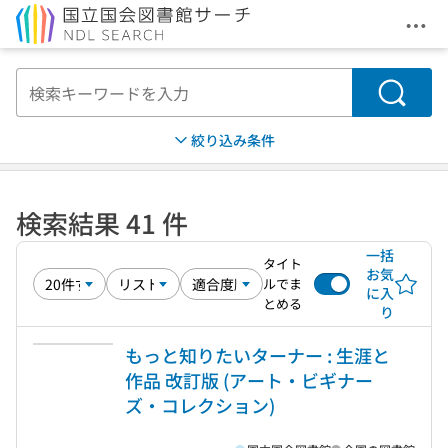
メニ
本文へ移動
検索
絞り込み条件
検索結果 41 件
一括
タイト
お気
ルでま
に入
とめる
り
もっと知りたいターナー : 生涯と
作品 改訂版 (アート・ビギナー
ズ・コレクション)