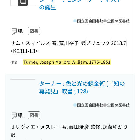
の誕生
国立国会図書館
全国の図書館
紙
図書
サム・スマイルズ 著, 荒川裕子 訳
ブリュッケ
2013.7
<KC311-L3>
Turner, Joseph Mallord William, 1775-1851
件名
ターナー : 色と光の錬金術 (「知の
再発見」双書 ; 128)
国立国会図書館
全国の図書館
紙
図書
オリヴィエ・メスレー 著, 藤田治彦 監修, 遠藤ゆかり
訳