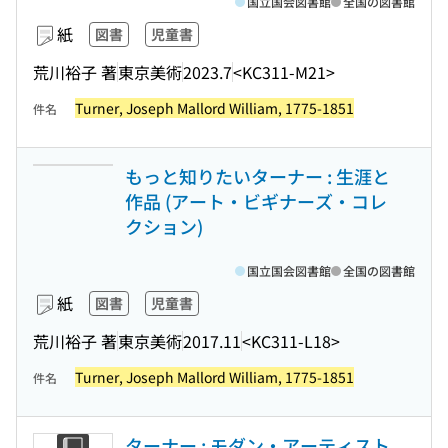
国立国会図書館
全国の図書館
紙
図書
児童書
荒川裕子 著
東京美術
2023.7
<KC311-M21>
Turner, Joseph Mallord William, 1775-1851
件名
もっと知りたいターナー : 生涯と
作品 (アート・ビギナーズ・コレ
クション)
国立国会図書館
全国の図書館
紙
図書
児童書
荒川裕子 著
東京美術
2017.11
<KC311-L18>
Turner, Joseph Mallord William, 1775-1851
件名
ターナー : モダン・アーティスト