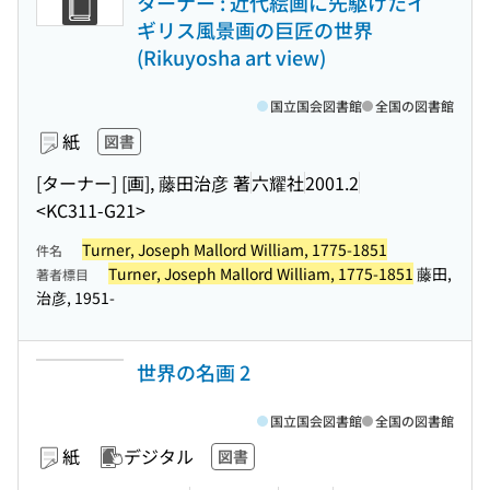
ターナー : 近代絵画に先駆けたイ
ギリス風景画の巨匠の世界
(Rikuyosha art view)
国立国会図書館
全国の図書館
紙
図書
[ターナー] [画], 藤田治彦 著
六耀社
2001.2
<KC311-G21>
Turner, Joseph Mallord William, 1775-1851
件名
Turner, Joseph Mallord William, 1775-1851
藤田,
著者標目
治彦, 1951-
世界の名画 2
国立国会図書館
全国の図書館
紙
デジタル
図書