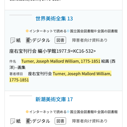
世界美術全集 13
インターネットで読める
国立国会図書館
全国の図書館
紙
デジタル
図書
障害者向け資料あり
座右宝刊行会 編
小学館
1977.9
<KC16-532>
Turner, Joseph Mallord William, 1775-1851
絵画 (西
件名
洋)--画集
座右宝刊行会
Turner, Joseph Mallord William,
著者標目
1775-1851
新潮美術文庫 17
インターネットで読める
国立国会図書館
全国の図書館
紙
デジタル
図書
障害者向け資料あり