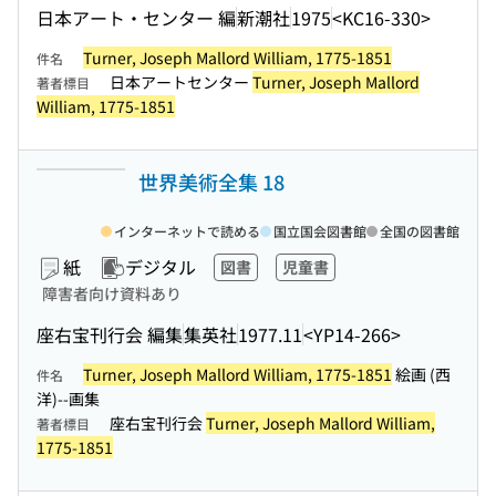
日本アート・センター 編
新潮社
1975
<KC16-330>
Turner, Joseph Mallord William, 1775-1851
件名
日本アートセンター
Turner, Joseph Mallord
著者標目
William, 1775-1851
世界美術全集 18
インターネットで読める
国立国会図書館
全国の図書館
紙
デジタル
図書
児童書
障害者向け資料あり
座右宝刊行会 編集
集英社
1977.11
<YP14-266>
Turner, Joseph Mallord William, 1775-1851
絵画 (西
件名
洋)--画集
座右宝刊行会
Turner, Joseph Mallord William,
著者標目
1775-1851