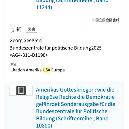
11244)
国立国会図書館
紙
図書
Georg Seeßlen
Bundeszentrale für politische Bildung
2025
<AG4-311-D1198>
件名
...kation Amerika
USA
Europa
Amerikas Gotteskrieger : wie die
Religiöse Rechte die Demokratie
gefährdet Sonderausgabe für die
Bundeszentrale für Politische
Bildung (Schriftenreihe ; Band
10800)