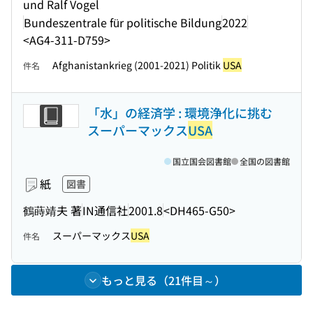
und Ralf Vogel
Bundeszentrale für politische Bildung
2022
<AG4-311-D759>
Afghanistankrieg (2001-2021) Politik
USA
件名
「水」の経済学 : 環境浄化に挑む
スーパーマックス
USA
国立国会図書館
全国の図書館
紙
図書
鶴蒔靖夫 著
IN通信社
2001.8
<DH465-G50>
スーパーマックス
USA
件名
もっと見る（21件目～）