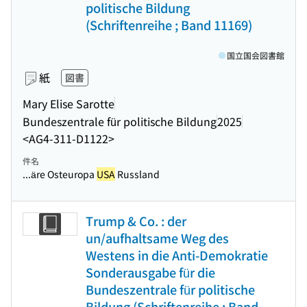
politische Bildung
(Schriftenreihe ; Band 11169)
国立国会図書館
紙
図書
Mary Elise Sarotte
Bundeszentrale für politische Bildung
2025
<AG4-311-D1122>
件名
...äre Osteuropa
USA
Russland
Trump & Co. : der
un/aufhaltsame Weg des
Westens in die Anti-Demokratie
Sonderausgabe für die
Bundeszentrale für politische
Bildung (Schriftenreihe ; Band