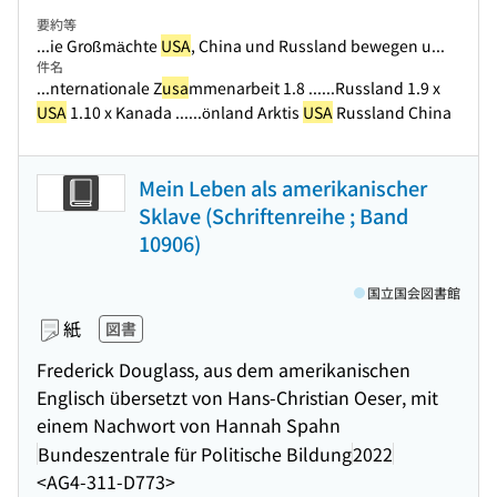
要約等
...ie Großmächte
USA
, China und Russland bewegen u...
件名
...nternationale Z
usa
mmenarbeit 1.8 ...
...Russland 1.9 x
USA
1.10 x Kanada ...
...önland Arktis
USA
Russland China
Mein Leben als amerikanischer
Sklave (Schriftenreihe ; Band
10906)
国立国会図書館
紙
図書
Frederick Douglass, aus dem amerikanischen
Englisch übersetzt von Hans-Christian Oeser, mit
einem Nachwort von Hannah Spahn
Bundeszentrale für Politische Bildung
2022
<AG4-311-D773>