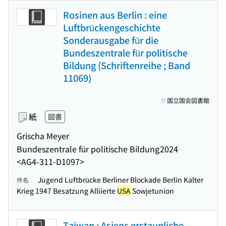
Rosinen aus Berlin : eine
Luftbrückengeschichte
Sonderausgabe für die
Bundeszentrale für politische
Bildung (Schriftenreihe ; Band
11069)
国立国会図書館
紙
図書
Grischa Meyer
Bundeszentrale für politische Bildung
2024
<AG4-311-D1097>
Jugend Luftbrücke Berliner Blockade Berlin Kalter
件名
Krieg 1947 Besatzung Alliierte
USA
Sowjetunion
Taiwan : Asiens erstaunliche