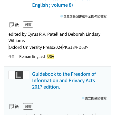
English ; volume 8)
国立国会図書館
全国の図書館
紙
図書
edited by Cyrus R.K. Patell and Deborah Lindsay
Williams
Oxford University Press
2024
<KS184-D63>
Roman Englisch
USA
件名
Guidebook to the Freedom of
Information and Privacy Acts
2017 edition.
国立国会図書館
紙
図書