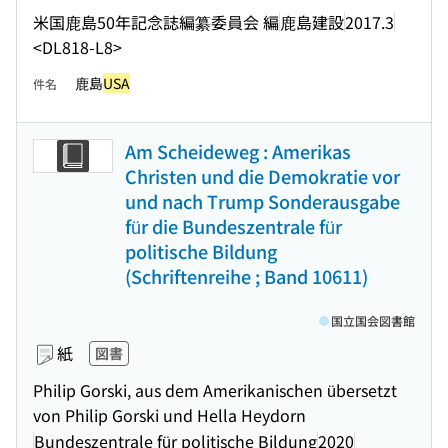
米国鹿島50年記念誌編纂委員会 編
鹿島建設
2017.3
<DL818-L8>
鹿島
USA
件名
Am Scheideweg : Amerikas
Christen und die Demokratie vor
und nach Trump Sonderausgabe
für die Bundeszentrale für
politische Bildung
(Schriftenreihe ; Band 10611)
国立国会図書館
紙
図書
Philip Gorski, aus dem Amerikanischen übersetzt
von Philip Gorski und Hella Heydorn
Bundeszentrale für politische Bildung
2020