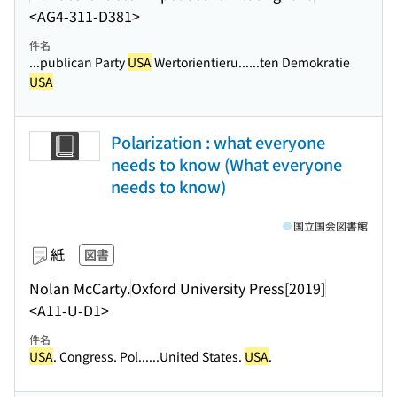
<AG4-311-D381>
件名
...publican Party
USA
Wertorientieru...
...ten Demokratie
USA
Polarization : what everyone
needs to know (What everyone
needs to know)
国立国会図書館
紙
図書
Nolan McCarty.
Oxford University Press
[2019]
<A11-U-D1>
件名
USA
. Congress. Pol...
...United States.
USA
.