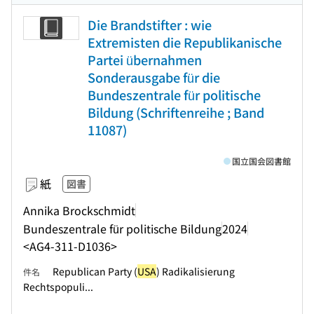
Die Brandstifter : wie
Extremisten die Republikanische
Partei übernahmen
Sonderausgabe für die
Bundeszentrale für politische
Bildung (Schriftenreihe ; Band
11087)
国立国会図書館
紙
図書
Annika Brockschmidt
Bundeszentrale für politische Bildung
2024
<AG4-311-D1036>
Republican Party (
USA
) Radikalisierung
件名
Rechtspopuli...