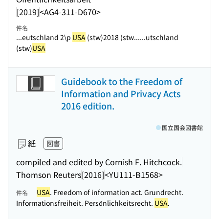
[2019]
<AG4-311-D670>
件名
...eutschland 2\p
USA
(stw)2018 (stw...
...utschland
(stw)
USA
Guidebook to the Freedom of
Information and Privacy Acts
2016 edition.
国立国会図書館
紙
図書
compiled and edited by Cornish F. Hitchcock.
Thomson Reuters
[2016]
<YU111-B1568>
USA
. Freedom of information act. Grundrecht.
件名
Informationsfreiheit. Persönlichkeitsrecht.
USA
.