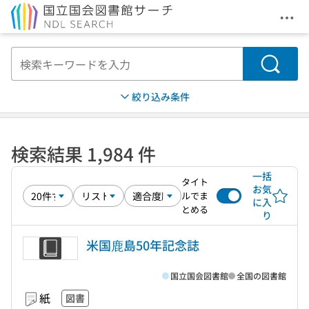
メニ
本文へ移動
検索
絞り込み条件
検索結果 1,984 件
一括
タイト
お気
ルでま
に入
とめる
り
米国鹿島50年記念誌
国立国会図書館
全国の図書館
紙
図書