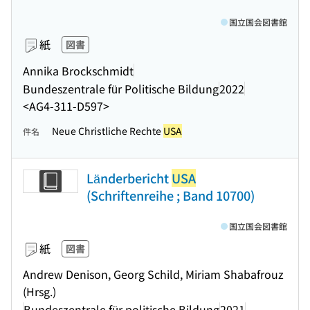
国立国会図書館
紙
図書
Annika Brockschmidt
Bundeszentrale für Politische Bildung
2022
<AG4-311-D597>
Neue Christliche Rechte
USA
件名
Länderbericht
USA
(Schriftenreihe ; Band 10700)
国立国会図書館
紙
図書
Andrew Denison, Georg Schild, Miriam Shabafrouz
(Hrsg.)
Bundeszentrale für politische Bildung
2021