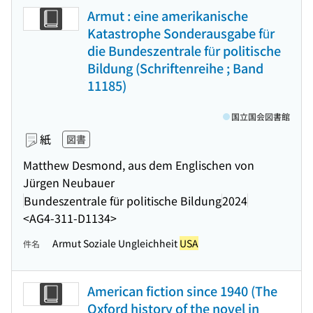
Armut : eine amerikanische
Katastrophe Sonderausgabe für
die Bundeszentrale für politische
Bildung (Schriftenreihe ; Band
11185)
国立国会図書館
紙
図書
Matthew Desmond, aus dem Englischen von
Jürgen Neubauer
Bundeszentrale für politische Bildung
2024
<AG4-311-D1134>
Armut Soziale Ungleichheit
USA
件名
American fiction since 1940 (The
Oxford history of the novel in