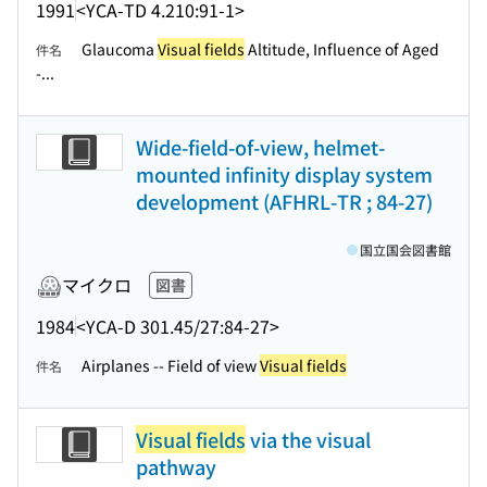
1991
<YCA-TD 4.210:91-1>
Glaucoma
Visual fields
Altitude, Influence of Aged
件名
-...
Wide-field-of-view, helmet-
mounted infinity display system
development (AFHRL-TR ; 84-27)
国立国会図書館
マイクロ
図書
1984
<YCA-D 301.45/27:84-27>
Airplanes -- Field of view
Visual fields
件名
Visual fields
via the visual
pathway