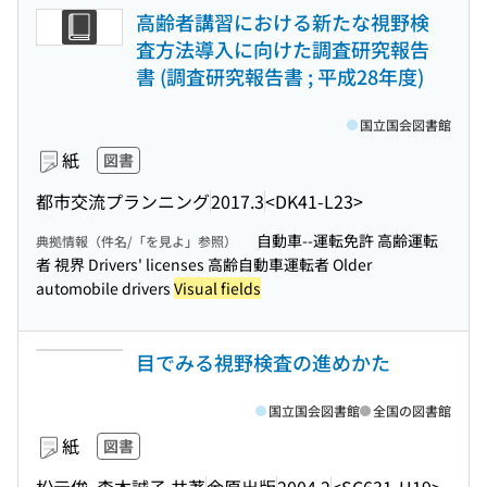
高齢者講習における新たな視野検
査方法導入に向けた調査研究報告
書 (調査研究報告書 ; 平成28年度)
国立国会図書館
紙
図書
都市交流プランニング
2017.3
<DK41-L23>
自動車--運転免許 高齢運転
典拠情報（件名/「を見よ」参照）
者 視界 Drivers' licenses 高齢自動車運転者 Older
automobile drivers
Visual fields
目でみる視野検査の進めかた
国立国会図書館
全国の図書館
紙
図書
松元俊, 森本誠子 共著
金原出版
2004.2
<SC631-H19>