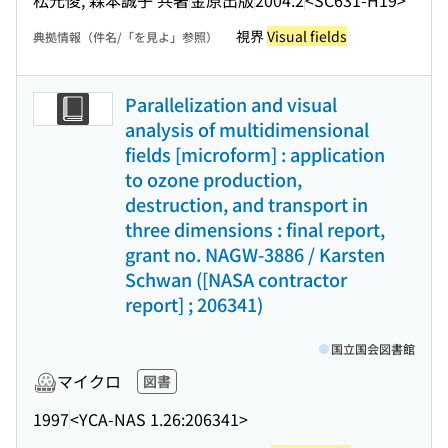
視界
Visual fields
典拠情報（件名/「を見よ」参照）
Parallelization and visual
analysis of multidimensional
fields [microform] : application
to ozone production,
destruction, and transport in
three dimensions : final report,
grant no. NAGW-3886 / Karsten
Schwan ([NASA contractor
report] ; 206341)
国立国会図書館
マイクロ
図書
1997
<YCA-NAS 1.26:206341>