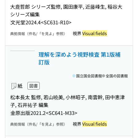
大鹿哲郎 シリーズ監修, 園田康平, 近藤峰生, 稲谷大
シリーズ編集
文光堂
2024.4
<SC631-R10>
視界
Visual fields
典拠情報（件名/「を見よ」参照）
理解を深めよう視野検査 第1版補
訂版
国立国会図書館
全国の図書館
紙
図書
松本長太 監修, 若山曉美, 小林昭子, 南雲幹, 田中恵津
子, 石井祐子 編集
金原出版
2021.2
<SC641-M33>
視界
Visual fields
典拠情報（件名/「を見よ」参照）