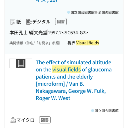
国立国会図書館
全国の図書館
紙
デジタル
図書
本田孔士 編
文光堂
1997.2
<SC634-G2>
視界
Visual fields
典拠情報（件名/「を見よ」参照）
The effect of simulated altitude
on the
visual fields
of glaucoma
patients and the elderly
[microform] / Van B.
Nakagawara, George W. Fulk,
Roger W. West
国立国会図書館
マイクロ
図書