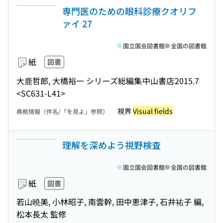
専門医のための眼科診療クオリフ
ァイ 27
国立国会図書館
全国の図書館
紙
図書
大鹿哲郎, 大橋裕一 シリーズ総編集
中山書店
2015.7
<SC631-L41>
視界
Visual fields
典拠情報（件名/「を見よ」参照）
理解を深めよう視野検査
国立国会図書館
全国の図書館
紙
図書
若山曉美, 小林昭子, 南雲幹, 田中恵津子, 石井祐子 編,
松本長太 監修