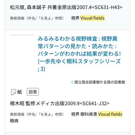
松元俊, 森本誠子 共著
金原出版
2007.4
<SC631-H43>
視界
Visual fields
典拠情報（件名/「を見よ」参照）
みるみるわかる視野検査 : 視野異
常パターンの見かた・読みかた :
パターンがわかれば結果が変わる!
(一歩先ゆく眼科スタッフシリーズ
; 3)
国立国会図書館
全国の図書館
紙
図書
根木昭 監修
メディカ出版
2009.9
<SC641-J32>
視界 眼科疾患
Visual fields
典拠情報（件名/「を見よ」参照）
眼病