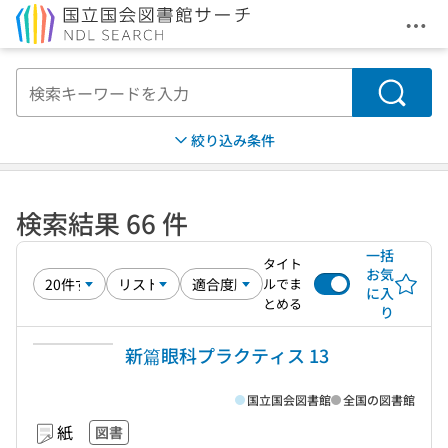
メニ
本文へ移動
検索
絞り込み条件
検索結果 66 件
一括
タイト
お気
ルでま
に入
とめる
り
新篇眼科プラクティス 13
国立国会図書館
全国の図書館
紙
図書