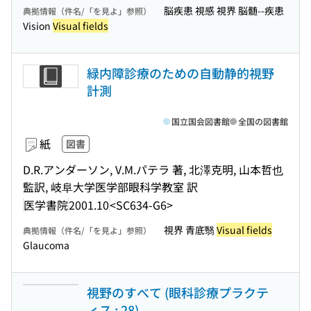
脳疾患 視感 視界 脳髄--疾患
典拠情報（件名/「を見よ」参照）
Vision
Visual fields
緑内障診療のための自動静的視野
計測
国立国会図書館
全国の図書館
紙
図書
D.R.アンダーソン, V.M.パテラ 著, 北澤克明, 山本哲也
監訳, 岐阜大学医学部眼科学教室 訳
医学書院
2001.10
<SC634-G6>
視界 青底翳
Visual fields
典拠情報（件名/「を見よ」参照）
Glaucoma
視野のすべて (眼科診療プラクテ
ィス ; 28)