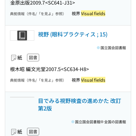
金原出版
2009.7
<SC641-J31>
視界
Visual fields
典拠情報（件名/「を見よ」参照）
視野 (眼科プラクティス ; 15)
国立国会図書館
紙
図書
根木昭 編
文光堂
2007.5
<SC634-H8>
視界
Visual fields
典拠情報（件名/「を見よ」参照）
目でみる視野検査の進めかた 改訂
第2版
国立国会図書館
全国の図書館
紙
図書