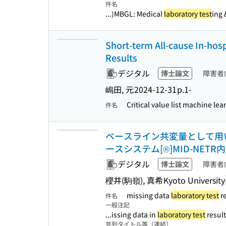
件名
...)MBGL: Medical
laboratory test
ing 
Short-term All-cause In-hos
Results
デジタル
博士論文
障害者
嶋田, 元
2024-12-31
p.1-
Critical value list machine le
件名
ベースライン共変量として用
ースシステム[®]MID-NE
デジタル
博士論文
障害者
櫻井(駒嶺), 真希
Kyoto University
missing data
laboratory test
re
件名
一般注記
...issing data in
laboratory test
result
並列タイトル等（連結）