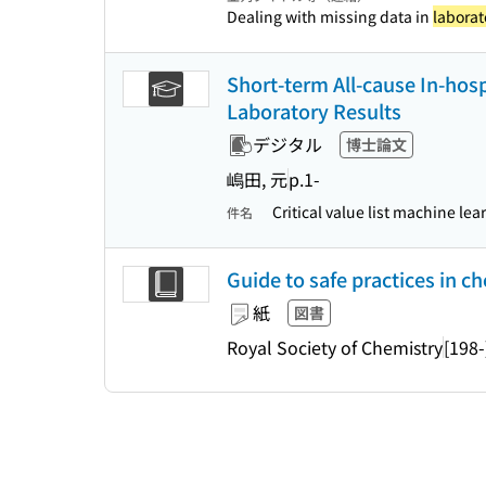
Dealing with missing data in
laborat
Short-term All-cause In-hos
Laboratory Results
デジタル
博士論文
嶋田, 元
p.1-
Critical value list machine le
件名
Guide to safe practices in c
紙
図書
Royal Society of Chemistry
[198-