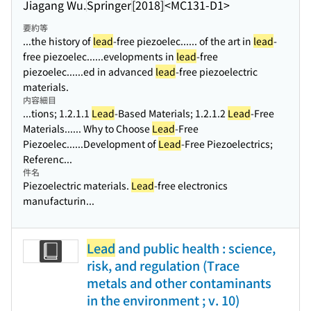
Jiagang Wu.
Springer
[2018]
<MC131-D1>
要約等
...the history of
lead
-free piezoelec...
... of the art in
lead
-
free piezoelec...
...evelopments in
lead
-free
piezoelec...
...ed in advanced
lead
-free piezoelectric
materials.
内容細目
...tions; 1.2.1.1
Lead
-Based Materials; 1.2.1.2
Lead
-Free
Materials...
... Why to Choose
Lead
-Free
Piezoelec...
...Development of
Lead
-Free Piezoelectrics;
Referenc...
件名
Piezoelectric materials.
Lead
-free electronics
manufacturin...
Lead
and public health : science,
risk, and regulation (Trace
metals and other contaminants
in the environment ; v. 10)