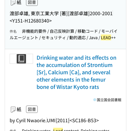
紙
図書
渡部卓雄, 東京工業大学 [著]
[渡部卓雄]
2000-2001
<Y151-H12680340>
非機能的要件 / 自己反映計算 / 移動コード / モーバイ
件名
ルエージェント / セキュリティ / 動的適応 / Java /
LEAD
++
Drinking water and its effects on
the accumulation of Strontium
[Sr], Calcium [Ca], and several
other elements in the femur
bone of Wistar Kyoto rats
国立国会図書館
紙
図書
by Cyril Nwaorie.
UMI
[2011]
<SC186-B53>
Drinking water--
Lead
content. Drinking water--
件名