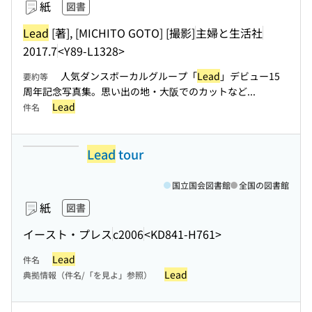
紙
図書
Lead
[著], [MICHITO GOTO] [撮影]
主婦と生活社
2017.7
<Y89-L1328>
人気ダンスボーカルグループ「
Lead
」デビュー15
要約等
周年記念写真集。思い出の地・大阪でのカットなど...
Lead
件名
Lead
tour
国立国会図書館
全国の図書館
紙
図書
イースト・プレス
c2006
<KD841-H761>
Lead
件名
Lead
典拠情報（件名/「を見よ」参照）