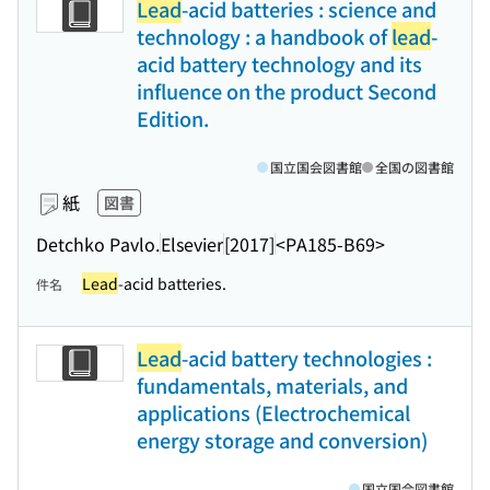
Lead
-acid batteries : science and
technology : a handbook of
lead
-
acid battery technology and its
influence on the product Second
Edition.
国立国会図書館
全国の図書館
紙
図書
Detchko Pavlo.
Elsevier
[2017]
<PA185-B69>
Lead
-acid batteries.
件名
Lead
-acid battery technologies :
fundamentals, materials, and
applications (Electrochemical
energy storage and conversion)
国立国会図書館