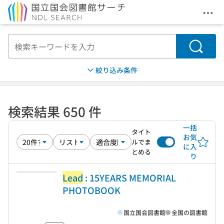
メニ
本文へ移動
検索
絞り込み条件
検索結果 650 件
一括
タイト
お気
ルでま
に入
とめる
り
Lead
: 15YEARS MEMORIAL
PHOTOBOOK
国立国会図書館
全国の図書館