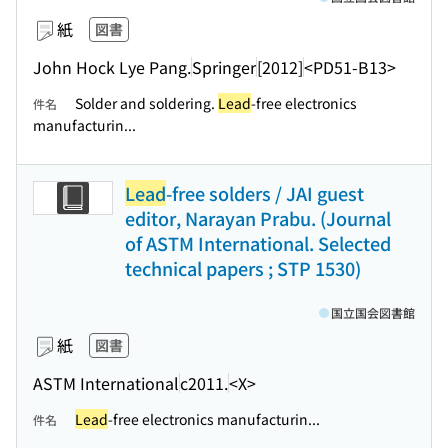
紙
図書
John Hock Lye Pang.
Springer
[2012]
<PD51-B13>
Solder and soldering.
Lead
-free electronics
件名
manufacturin...
Lead
-free solders / JAI guest
editor, Narayan Prabu. (Journal
of ASTM International. Selected
technical papers ; STP 1530)
国立国会図書館
紙
図書
ASTM International
c2011.
<X>
Lead
-free electronics manufacturin...
件名