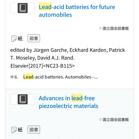
Lead
-acid batteries for future
automobiles
国立国会図書館
紙
図書
edited by Jürgen Garche, Eckhard Karden, Patrick
T. Moseley, David A.J. Rand.
Elsevier
[2017]
<NC23-B115>
Lead
-acid batteries. Automobiles--...
件名
Advances in
lead
-free
piezoelectric materials
国立国会図書館
紙
図書