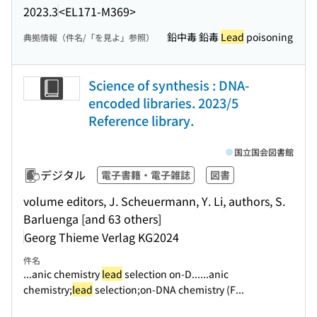
2023.3
<EL171-M369>
鉛中毒 鉛毒
Lead
poisoning
典拠情報（件名/「を見よ」参照）
Science of synthesis : DNA-
encoded libraries. 2023/5
Reference library.
国立国会図書館
デジタル
電子書籍・電子雑誌
図書
volume editors, J. Scheuermann, Y. Li, authors, S.
Barluenga [and 63 others]
Georg Thieme Verlag KG
2024
件名
...anic chemistry
lead
selection on-D...
...anic
chemistry;
lead
selection;on-DNA chemistry (F...