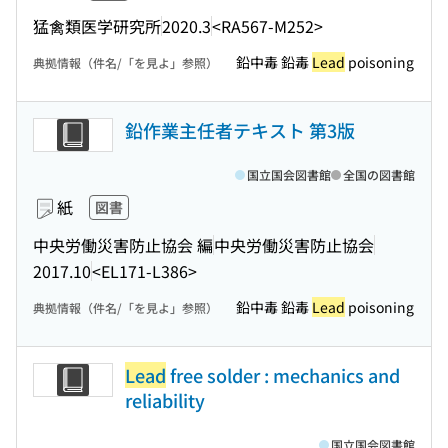
猛禽類医学研究所
2020.3
<RA567-M252>
鉛中毒 鉛毒
Lead
poisoning
典拠情報（件名/「を見よ」参照）
鉛作業主任者テキスト 第3版
国立国会図書館
全国の図書館
紙
図書
中央労働災害防止協会 編
中央労働災害防止協会
2017.10
<EL171-L386>
鉛中毒 鉛毒
Lead
poisoning
典拠情報（件名/「を見よ」参照）
Lead
free solder : mechanics and
reliability
国立国会図書館