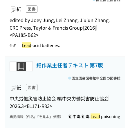
紙
図書
edited by Joey Jung, Lei Zhang, Jiujun Zhang.
CRC Press, Taylor & Francis Group
[2016]
<PA185-B62>
Lead
-acid batteries.
件名
鉛作業主任者テキスト 第7版
国立国会図書館
全国の図書館
紙
図書
中央労働災害防止協会 編
中央労働災害防止協会
2026.3
<EL171-R83>
鉛中毒 鉛毒
Lead
poisoning
典拠情報（件名/「を見よ」参照）