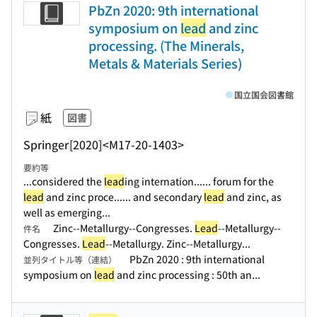
PbZn 2020: 9th international
symposium on
lead
and zinc
processing. (The Minerals,
Metals & Materials Series)
国立国会図書館
紙
図書
Springer
[2020]
<M17-20-1403>
要約等
...considered the
lead
ing internation...
... forum for the
lead
and zinc proce...
... and secondary
lead
and zinc, as
well as emerging...
Zinc--Metallurgy--Congresses.
Lead
--Metallurgy--
件名
Congresses.
Lead
--Metallurgy. Zinc--Metallurgy...
PbZn 2020 : 9th international
並列タイトル等（連結）
symposium on
lead
and zinc processing : 50th an...