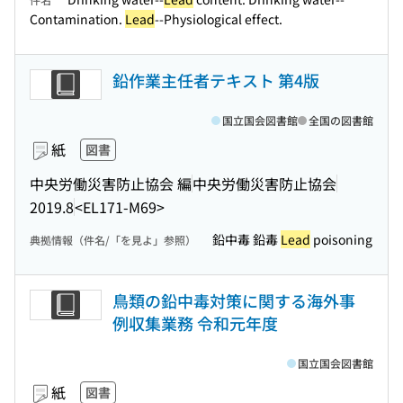
Contamination.
Lead
--Physiological effect.
鉛作業主任者テキスト 第4版
国立国会図書館
全国の図書館
紙
図書
中央労働災害防止協会 編
中央労働災害防止協会
2019.8
<EL171-M69>
鉛中毒 鉛毒
Lead
poisoning
典拠情報（件名/「を見よ」参照）
鳥類の鉛中毒対策に関する海外事
例収集業務 令和元年度
国立国会図書館
紙
図書