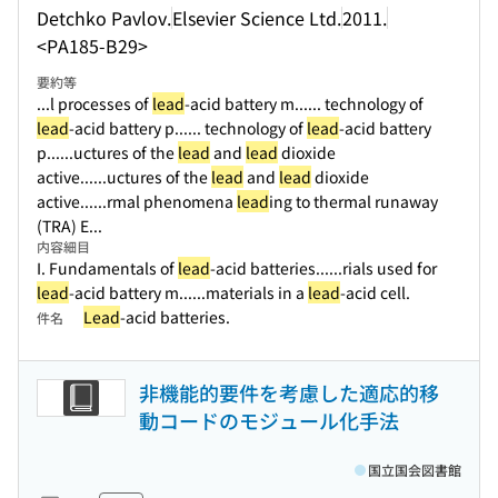
Detchko Pavlov.
Elsevier Science Ltd.
2011.
<PA185-B29>
要約等
...l processes of
lead
-acid battery m...
... technology of
lead
-acid battery p...
... technology of
lead
-acid battery
p...
...uctures of the
lead
and
lead
dioxide
active...
...uctures of the
lead
and
lead
dioxide
active...
...rmal phenomena
lead
ing to thermal runaway
(TRA) E...
内容細目
I. Fundamentals of
lead
-acid batteries...
...rials used for
lead
-acid battery m...
...materials in a
lead
-acid cell.
Lead
-acid batteries.
件名
非機能的要件を考慮した適応的移
動コードのモジュール化手法
国立国会図書館