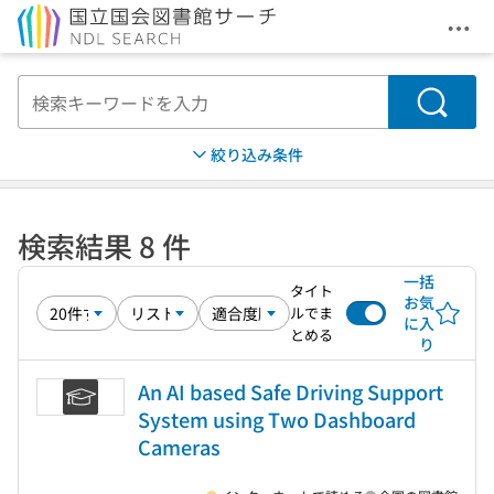
メニ
本文へ移動
検索
絞り込み条件
検索結果 8 件
一括
タイト
お気
ルでま
に入
とめる
り
An AI based Safe Driving Support
System using Two Dashboard
Cameras