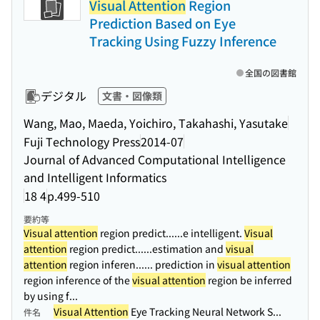
Visual Attention
Region
Prediction Based on Eye
Tracking Using Fuzzy Inference
全国の図書館
デジタル
文書・図像類
Wang, Mao, Maeda, Yoichiro, Takahashi, Yasutake
Fuji Technology Press
2014-07
Journal of Advanced Computational Intelligence
and Intelligent Informatics
18 4
p.499-510
要約等
Visual attention
region predict...
...e intelligent.
Visual
attention
region predict...
...estimation and
visual
attention
region inferen...
... prediction in
visual attention
region inference of the
visual attention
region be inferred
by using f...
Visual Attention
Eye Tracking Neural Network S...
件名