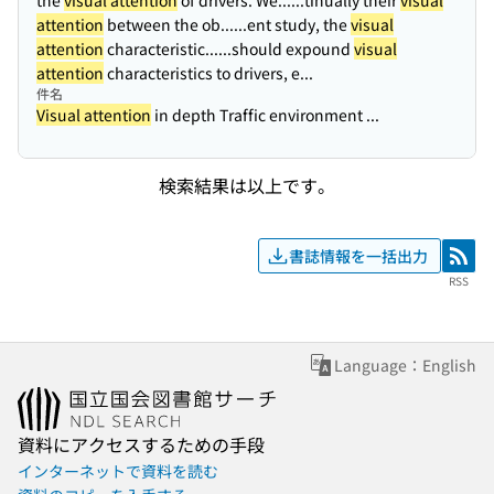
the
visual attention
of drivers. We...
...tinually their
visual
attention
between the ob...
...ent study, the
visual
attention
characteristic...
...should expound
visual
attention
characteristics to drivers, e...
件名
Visual attention
in depth Traffic environment ...
検索結果は以上です。
書誌情報を一括出力
RSS
RSS
Language：English
資料にアクセスするための手段
インターネットで資料を読む