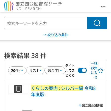
メニ
本文へ移動
検索
絞り込み条件
検索結果 38 件
一括
タイト
お気
ルでま
に入
とめる
り
くらしの案内 : シルバー編
令和8
年度版
国立国会図書館