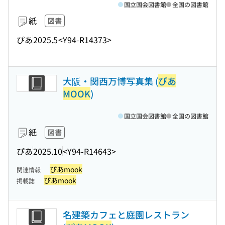
国立国会図書館
全国の図書館
紙
図書
ぴあ
2025.5
<Y94-R14373>
大阪・関西万博写真集 (
ぴあ
MOOK
)
国立国会図書館
全国の図書館
紙
図書
ぴあ
2025.10
<Y94-R14643>
ぴあmook
関連情報
ぴあmook
掲載誌
名建築カフェと庭園レストラン