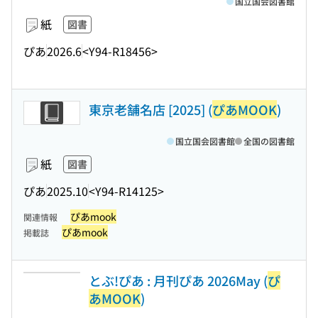
国立国会図書館
紙
図書
ぴあ
2026.6
<Y94-R18456>
東京老舗名店 [2025] (
ぴあMOOK
)
国立国会図書館
全国の図書館
紙
図書
ぴあ
2025.10
<Y94-R14125>
ぴあmook
関連情報
ぴあmook
掲載誌
とぶ!ぴあ : 月刊ぴあ 2026May (
ぴ
あMOOK
)