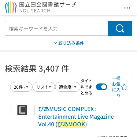
メニ
本文へ移動
検索
絞り込み条件
検索結果 3,407 件
一括
タイト
お気
ルでま
に入
とめる
り
ぴあMUSIC COMPLEX :
Entertainment Live Magazine
Vol.40 (
ぴあMOOK
)