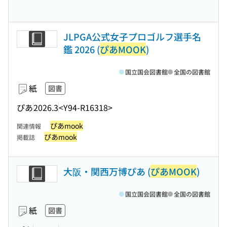
JLPGA公式女子プロゴルフ選手名
鑑 2026 (
ぴあMOOK
)
国立国会図書館
全国の図書館
紙
図書
ぴあ
2026.3
<Y94-R16318>
ぴあmook
関連情報
ぴあmook
掲載誌
大阪・関西万博ぴあ (
ぴあMOOK
)
国立国会図書館
全国の図書館
紙
図書