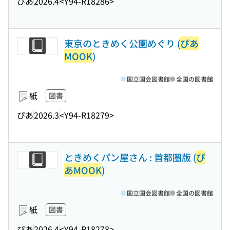
ぴあ
2026.4
<Y94-R18286>
東京のときめく公園めぐり (
ぴあ
MOOK
)
国立国会図書館
全国の図書館
紙
図書
ぴあ
2026.3
<Y94-R18279>
ときめくパン屋さん : 首都圏版 (
ぴ
あMOOK
)
国立国会図書館
全国の図書館
紙
図書
ぴあ
2026.4
<Y94-R18278>