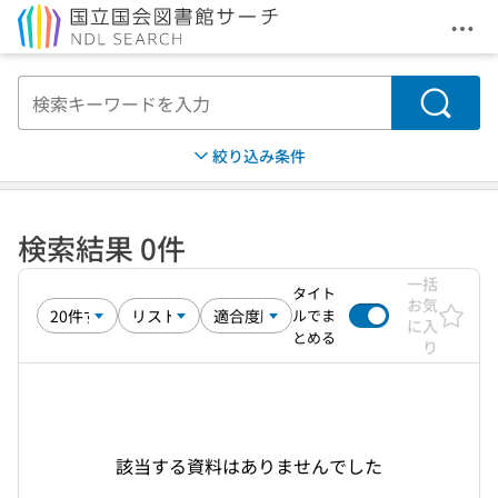
メニ
本文へ移動
検索
絞り込み条件
検索結果 0件
一括
タイト
お気
ルでま
に入
とめる
り
該当する資料はありませんでした