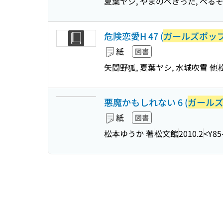
夏葉ヤシ, やまのべきった, ぺるそ
危険恋愛H 47 (
ガールズポッ
紙
図書
矢間野狐, 夏葉ヤシ, 水城吹雪 他
悪魔かもしれない 6 (
ガール
紙
図書
松本ゆうか 著
松文館
2010.2
<Y85