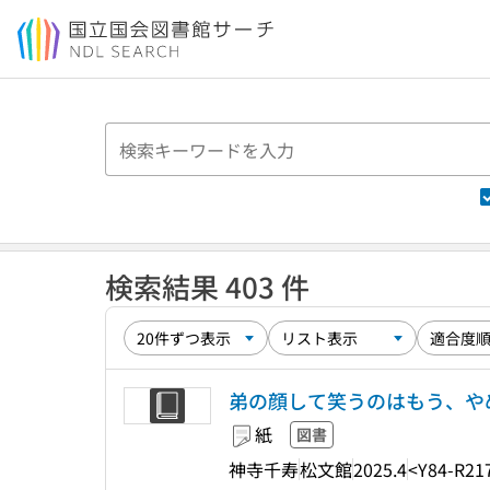
本文へ移動
検索結果 403 件
弟の顔して笑うのはもう、やめる 10 (
紙
図書
神寺千寿
松文館
2025.4
<Y84-R21