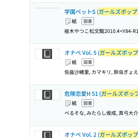
学園ペットS (
ガールズポップ
紙
図書
榎木やつこ
松文館
2010.4
<Y84-R
オナぺ Vol. 5 (
ガールズポッ
紙
図書
佐藤沙緒里, カマキリ, 鈴虫ぎょえ
危険恋愛H 51 (
ガールズポッ
紙
図書
ぺるそな, みたらし侯成, 真弓大介
オナぺ Vol. 2 (
ガールズポッ