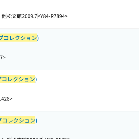
 他
松文館
2009.7
<Y84-R7894>
プコレクション
)
27>
プコレクション
)
1428>
プコレクション
)