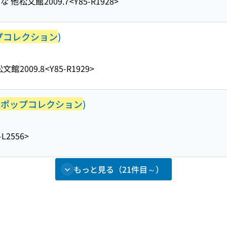
な 他
松文館
2009.7
<Y85-R1928>
プコレクション
)
松文館
2009.8
<Y85-R1929>
ズポップコレクション
)
-L2556>
もっと見る（21件目～）