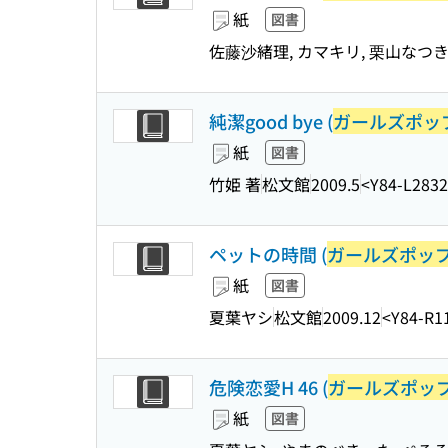
紙
図書
佐藤沙緒理, カマキリ, 栗山なつき
純潔good bye (
ガールズポッ
紙
図書
竹姫 著
松文館
2009.5
<Y84-L283
ペットの時間 (
ガールズポッ
紙
図書
夏葉ヤシ
松文館
2009.12
<Y84-R1
危険恋愛H 46 (
ガールズポッ
紙
図書