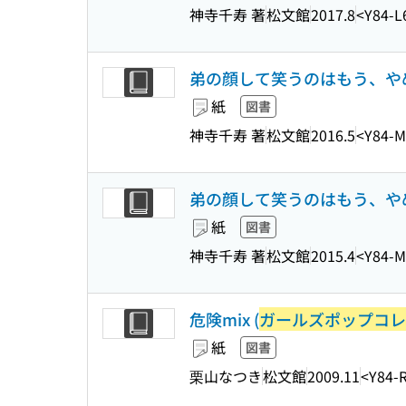
神寺千寿 著
松文館
2017.8
<Y84-L
弟の顔して笑うのはもう、やめる
紙
図書
神寺千寿 著
松文館
2016.5
<Y84-M
弟の顔して笑うのはもう、やめる
紙
図書
神寺千寿 著
松文館
2015.4
<Y84-M
危険mix (
ガールズポップコレ
紙
図書
栗山なつき
松文館
2009.11
<Y84-