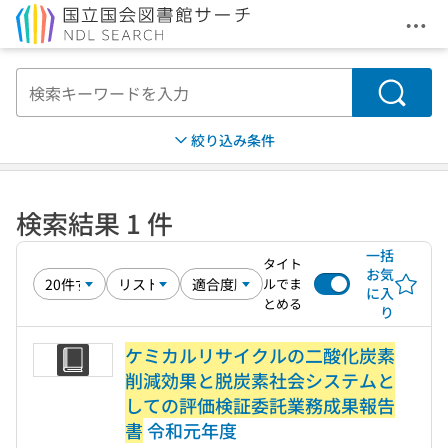
メニ
本文へ移動
検索
絞り込み条件
検索結果 1 件
一括
タイト
お気
ルでま
に入
とめる
り
ケミカルリサイクルの二酸化炭素
削減効果と脱炭素社会システムと
しての評価検証委託業務成果報告
書
令和元年度