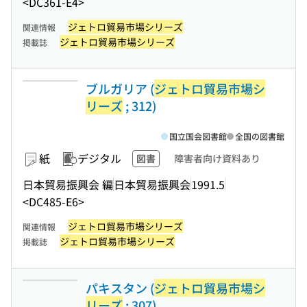
<DC361-E4>
ジェトロ貿易市場シリーズ
関連情報
ジェトロ貿易市場シリーズ
掲載誌
ブルガリア (
ジェトロ貿易市場シ
リーズ
; 312)
国立国会図書館
全国の図書館
紙
デジタル
図書
障害者向け資料あり
日本貿易振興会 編
日本貿易振興会
1991.5
<DC485-E6>
ジェトロ貿易市場シリーズ
関連情報
ジェトロ貿易市場シリーズ
掲載誌
パキスタン (
ジェトロ貿易市場シ
リーズ
; 307)