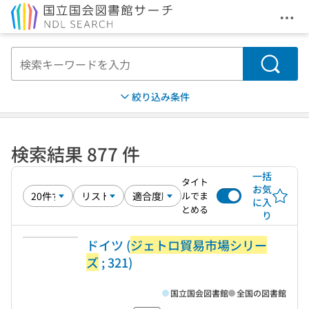
メニ
本文へ移動
検索
絞り込み条件
検索結果 877 件
一括
タイト
お気
ルでま
に入
とめる
り
ドイツ (
ジェトロ貿易市場シリー
ズ
; 321)
国立国会図書館
全国の図書館