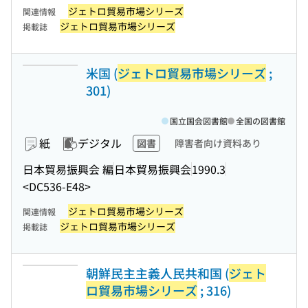
ジェトロ貿易市場シリーズ
関連情報
ジェトロ貿易市場シリーズ
掲載誌
米国 (
ジェトロ貿易市場シリーズ
;
301)
国立国会図書館
全国の図書館
紙
デジタル
図書
障害者向け資料あり
日本貿易振興会 編
日本貿易振興会
1990.3
<DC536-E48>
ジェトロ貿易市場シリーズ
関連情報
ジェトロ貿易市場シリーズ
掲載誌
朝鮮民主主義人民共和国 (
ジェト
ロ貿易市場シリーズ
; 316)