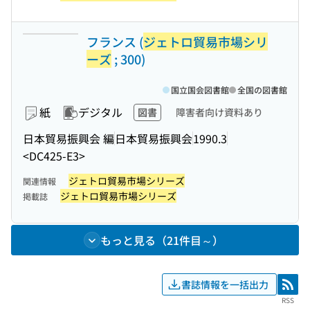
フランス (
ジェトロ貿易市場シリ
ーズ
; 300)
国立国会図書館
全国の図書館
紙
デジタル
図書
障害者向け資料あり
日本貿易振興会 編
日本貿易振興会
1990.3
<DC425-E3>
ジェトロ貿易市場シリーズ
関連情報
ジェトロ貿易市場シリーズ
掲載誌
もっと見る（21件目～）
書誌情報を一括出力
RSS
RSS