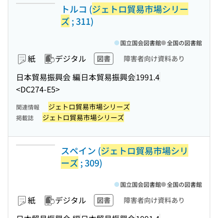
トルコ (
ジェトロ貿易市場シリー
ズ
; 311)
国立国会図書館
全国の図書館
紙
デジタル
図書
障害者向け資料あり
日本貿易振興会 編
日本貿易振興会
1991.4
<DC274-E5>
ジェトロ貿易市場シリーズ
関連情報
ジェトロ貿易市場シリーズ
掲載誌
スペイン (
ジェトロ貿易市場シリ
ーズ
; 309)
国立国会図書館
全国の図書館
紙
デジタル
図書
障害者向け資料あり