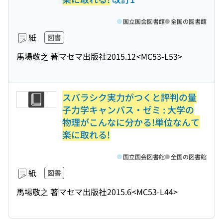
国立国会図書館
全国の図書館
紙
図書
馬場敬之 著
マセマ出版社
2015.12
<MC53-L53>
スバラシク実力がつくと評判の量
子力学キャンパス・ゼミ : 大学の
物理がこんなに分かる!単位なんて
楽に取れる!
国立国会図書館
全国の図書館
紙
図書
馬場敬之 著
マセマ出版社
2015.6
<MC53-L44>