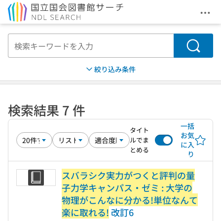
メニ
本文へ移動
検索
絞り込み条件
検索結果 7 件
一括
タイト
お気
ルでま
に入
とめる
り
スバラシク実力がつくと評判の量
子力学キャンパス・ゼミ : 大学の
物理がこんなに分かる!単位なんて
楽に取れる!
改訂6