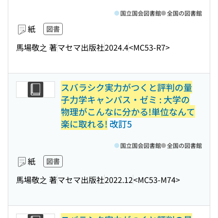
国立国会図書館
全国の図書館
紙
図書
馬場敬之 著
マセマ出版社
2024.4
<MC53-R7>
スバラシク実力がつくと評判の量
子力学キャンパス・ゼミ : 大学の
物理がこんなに分かる!単位なんて
楽に取れる!
改訂5
国立国会図書館
全国の図書館
紙
図書
馬場敬之 著
マセマ出版社
2022.12
<MC53-M74>