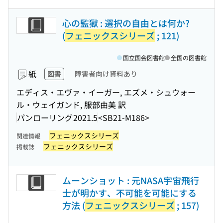
心の監獄 : 選択の自由とは何か?
(
フェニックスシリーズ
; 121)
国立国会図書館
全国の図書館
紙
図書
障害者向け資料あり
エディス・エヴァ・イーガー, エズメ・シュウォー
ル・ウェイガンド, 服部由美 訳
パンローリング
2021.5
<SB21-M186>
フェニックスシリーズ
関連情報
フェニックスシリーズ
掲載誌
ムーンショット : 元NASA宇宙飛行
士が明かす、不可能を可能にする
方法 (
フェニックスシリーズ
; 157)