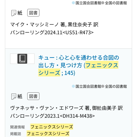
国立国会図書館
全国の図書館
紙
図書
マイク・マッシミーノ 著, 黒住奈央子 訳
パンローリング
2024.11
<US51-R473>
キュー : 心と心を通わせる合図の
出し方・見つけ方 (
フェニックス
シリーズ
; 145)
国立国会図書館
全国の図書館
紙
図書
ヴァネッサ・ヴァン・エドワーズ 著, 御舩由美子 訳
パンローリング
2023.1
<DH314-M438>
フェニックスシリーズ
関連情報
フェニックスシリーズ
掲載誌