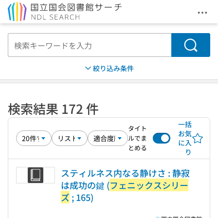
メニ
本文へ移動
検索
絞り込み条件
検索結果 172 件
一括
タイト
お気
ルでま
に入
とめる
り
スティルネス内なる静けさ : 静寂
は成功の鍵 (
フェニックスシリー
ズ
; 165)