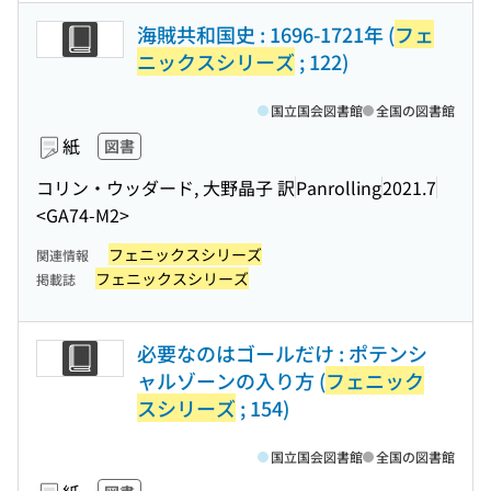
海賊共和国史 : 1696-1721年 (
フェ
ニックスシリーズ
; 122)
国立国会図書館
全国の図書館
紙
図書
コリン・ウッダード, 大野晶子 訳
Panrolling
2021.7
<GA74-M2>
フェニックスシリーズ
関連情報
フェニックスシリーズ
掲載誌
必要なのはゴールだけ : ポテンシ
ャルゾーンの入り方 (
フェニック
スシリーズ
; 154)
国立国会図書館
全国の図書館