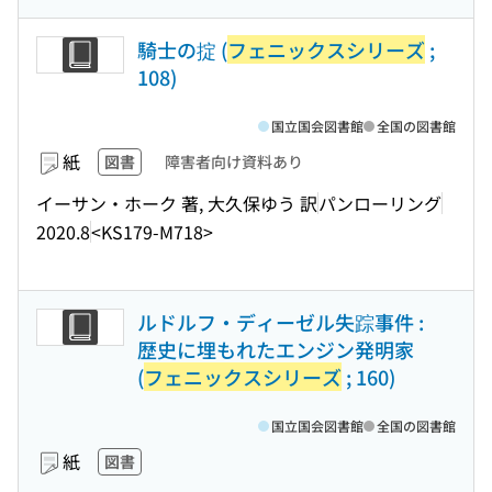
騎士の掟 (
フェニックスシリーズ
;
108)
国立国会図書館
全国の図書館
紙
図書
障害者向け資料あり
イーサン・ホーク 著, 大久保ゆう 訳
パンローリング
2020.8
<KS179-M718>
ルドルフ・ディーゼル失踪事件 :
歴史に埋もれたエンジン発明家
(
フェニックスシリーズ
; 160)
国立国会図書館
全国の図書館
紙
図書