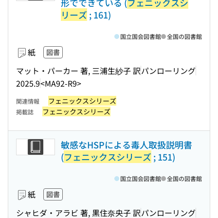
形でできている (
フェニックスシ
リーズ
; 161)
国立国会図書館
全国の図書館
紙
図書
マット・パーカー 著, 三浦生紗子 訳
パンローリング
2025.9
<MA92-R9>
フェニックスシリーズ
関連情報
フェニックスシリーズ
掲載誌
敏感なHSPによる毒人取扱説明書
(
フェニックスシリーズ
; 151)
国立国会図書館
全国の図書館
紙
図書
シャヒダ・アラビ 著, 黒住奈央子 訳
パンローリング