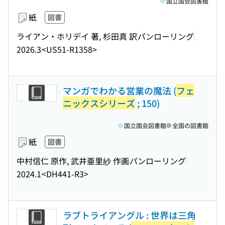
国立国会図書館
紙
図書
ライアン・ホリデイ 著, 杉田真 訳
パンローリング
2026.3
<US51-R1358>
マンガでわかる営業の魔法 (
フェ
ニックスシリーズ
; 150)
国立国会図書館
全国の図書館
紙
図書
中村信仁 原作, 武井亜里紗 作画
パンローリング
2024.1
<DH441-R3>
ラブトライアングル : 世界は三角