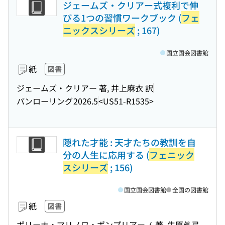
ジェームズ・クリアー式複利で伸
びる1つの習慣ワークブック (
フェ
ニックスシリーズ
; 167)
国立国会図書館
紙
図書
ジェームズ・クリアー 著, 井上麻衣 訳
パンローリング
2026.5
<US51-R1535>
隠れた才能 : 天才たちの教訓を自
分の人生に応用する (
フェニック
スシリーズ
; 156)
国立国会図書館
全国の図書館
紙
図書
ポリーナ・マリノワ・ポンプリアーノ 著, 牛原眞弓