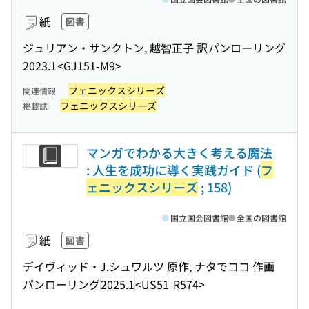
紙
図書
ジュリアン・サンクトン, 越智正子 訳
パンローリング
2023.1
<GJ151-M9>
フェニックスシリーズ
関連情報
フェニックスシリーズ
掲載誌
マンガでわかる大きく考える魔法
: 人生を成功に導く実践ガイド (
フ
ェニックスシリーズ
; 158)
国立国会図書館
全国の図書館
紙
図書
デイヴィッド・J.シュワルツ 原作, ナタでココ 作画
パンローリング
2025.1
<US51-R574>