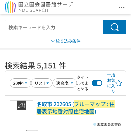
メニ
本文へ移動
検索
絞り込み条件
検索結果 5,151 件
一括
タイト
お気
ルでま
に入
とめる
り
名取市 202605 (
ブルーマップ : 住
居表示地番対照住宅地図
)
国立国会図書館