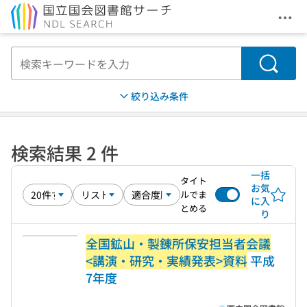
メニ
本文へ移動
検索
絞り込み条件
検索結果 2 件
一括
タイト
お気
ルでま
に入
とめる
り
全国鉱山・製錬所保安担当者会議
<講演・研究・実績発表>資料
平成
7年度