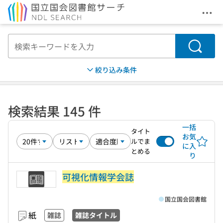
メニ
本文へ移動
検索
絞り込み条件
検索結果 145 件
一括
タイト
お気
ルでま
に入
とめる
り
可視化情報学会誌
国立国会図書館
紙
雑誌
雑誌タイトル