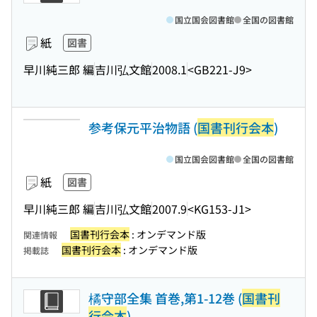
国立国会図書館
全国の図書館
紙
図書
早川純三郎 編
吉川弘文館
2008.1
<GB221-J9>
参考保元平治物語 (
国書刊行会本
)
国立国会図書館
全国の図書館
紙
図書
早川純三郎 編
吉川弘文館
2007.9
<KG153-J1>
国書刊行会本
: オンデマンド版
関連情報
国書刊行会本
: オンデマンド版
掲載誌
橘守部全集 首巻,第1-12巻 (
国書刊
行会本
)