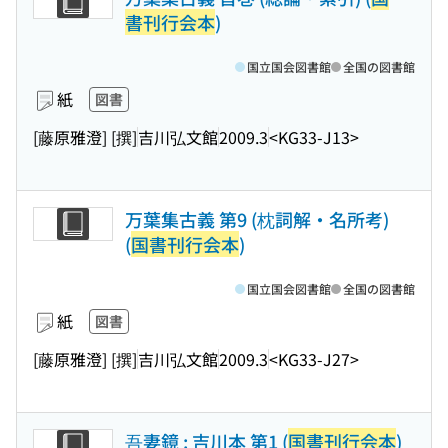
書刊行会本
)
国立国会図書館
全国の図書館
紙
図書
[藤原雅澄] [撰]
吉川弘文館
2009.3
<KG33-J13>
万葉集古義 第9 (枕詞解・名所考)
(
国書刊行会本
)
国立国会図書館
全国の図書館
紙
図書
[藤原雅澄] [撰]
吉川弘文館
2009.3
<KG33-J27>
吾妻鏡 : 吉川本 第1 (
国書刊行会本
)