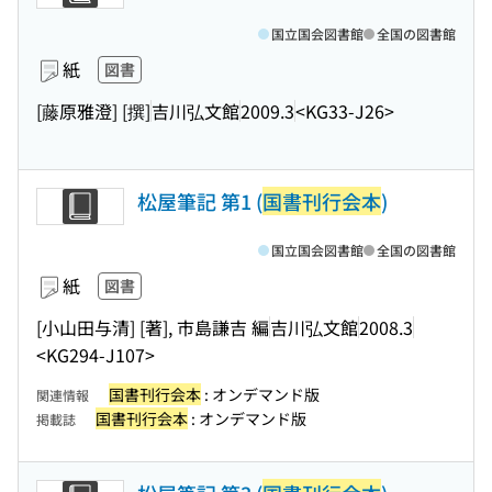
国立国会図書館
全国の図書館
紙
図書
[藤原雅澄] [撰]
吉川弘文館
2009.3
<KG33-J26>
松屋筆記 第1 (
国書刊行会本
)
国立国会図書館
全国の図書館
紙
図書
[小山田与清] [著], 市島謙吉 編
吉川弘文館
2008.3
<KG294-J107>
国書刊行会本
: オンデマンド版
関連情報
国書刊行会本
: オンデマンド版
掲載誌