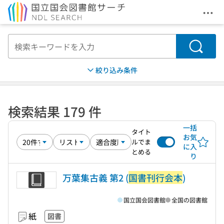
メニ
本文へ移動
検索
絞り込み条件
検索結果 179 件
一括
タイト
お気
ルでま
に入
とめる
り
万葉集古義 第2 (
国書刊行会本
)
国立国会図書館
全国の図書館
紙
図書