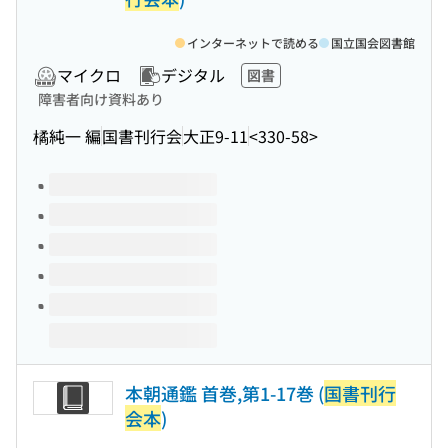
インターネットで読める
国立国会図書館
マイクロ
デジタル
図書
障害者向け資料あり
橘純一 編
国書刊行会
大正9-11
<330-58>
このタイトルの巻号
本朝通鑑 首巻,第1-17巻 (
国書刊行
会本
)