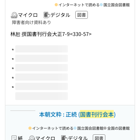
インターネットで読める
国立国会図書館
マイクロ
デジタル
図書
障害者向け資料あり
林恕 撰
国書刊行会
大正7-9
<330-57>
このタイトルの巻号
本朝文粋 : 正続 (
国書刊行会本
)
インターネットで読める
国立国会図書館
全国の図書館
紙
マイクロ
デジタル
図書